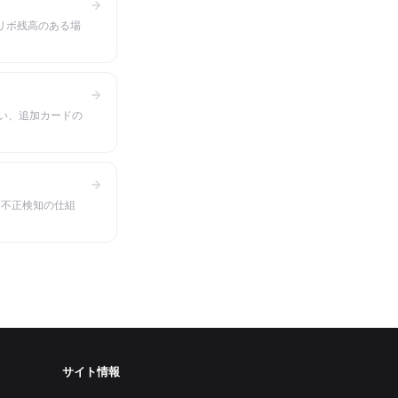
リボ残高のある場
い、追加カードの
、不正検知の仕組
サイト情報