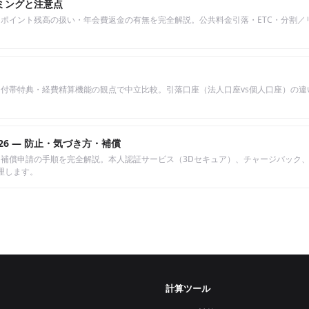
イミングと注意点
ポイント残高の扱い・年会費返金の有無を完全解説。公共料金引落・ETC・分割／
付帯特典・経費精算機能の観点で中立比較。引落口座（法人口座vs個人口座）の違
6 — 防止・気づき方・補償
補償申請の手順を完全解説。本人認証サービス（3Dセキュア）、チャージバック
理します。
ド
計算ツール