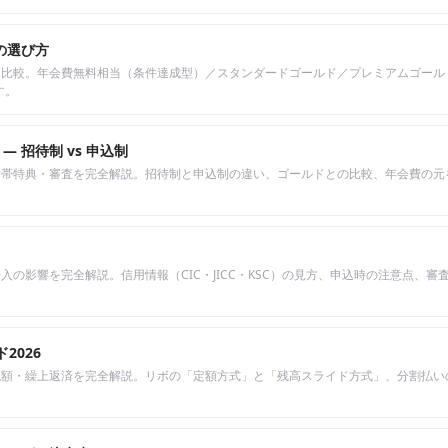
の選び方
ー比較。年会費無料相当（条件達成型）／スタンダードゴールド／プレミアムゴール
す。
 招待制 vs 申込制
帯特典・審査を完全解説。招待制と申込制の違い、ゴールドとの比較、年会費の元を
入の影響を完全解説。信用情報（CIC・JICC・KSC）の見方、申込時の注意点、審
2026
払額・繰上返済を完全解説。リボの「定額方式」と「残高スライド方式」、分割払い