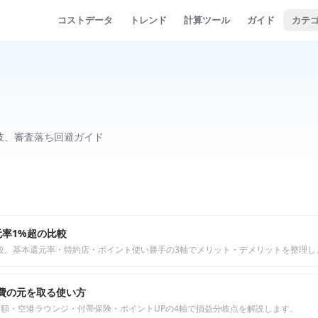
コストデータ
トレンド
計算ツール
ガイド
カテ
岐、審査落ち回避ガイド
元率1%超の比較
較。基本還元率・特約店・ポイント使い勝手の3軸でメリット・デメリットを整理し
費の元を取る使い方
額・空港ラウンジ・付帯保険・ポイントUPの4軸で損益分岐点を解説します。