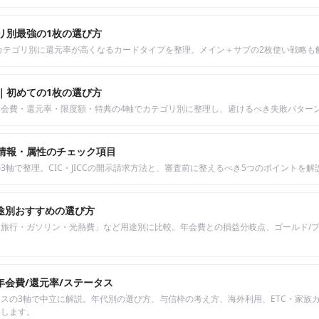
リ別最強の1枚の選び方
カテゴリ別に還元率が高くなるカードタイプを整理。メイン＋サブの2枚使い戦略も
｜初めての1枚の選び方
会費・還元率・限度額・特典の4軸でカテゴリ別に整理し、避けるべき失敗パター
情報・属性のチェック項目
軸で整理。CIC・JICCの開示請求方法と、審査前に整えるべき5つのポイントを解
用途別おすすめの選び方
旅行・ガソリン・光熱費」など用途別に比較。年会費との損益分岐点、ゴールド/
年会費/還元率/ステータス
の3軸で中立に解説。年代別の選び方、与信枠の考え方、海外利用、ETC・家族カー
供します。