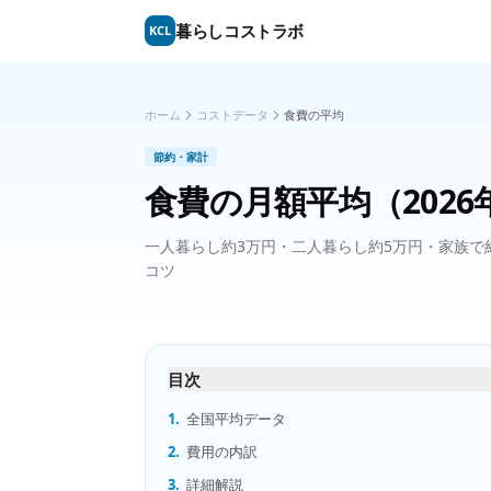
暮らしコストラボ
KCL
ホーム
コストデータ
食費の平均
節約・家計
食費の月額平均
（2026
一人暮らし約3万円・二人暮らし約5万円・家族で
コツ
目次
1.
全国平均データ
2.
費用の内訳
3.
詳細解説