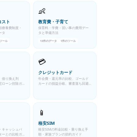
👶
コスト
教育費・子育て
額療養費制度・
保育料・学費・習い事の費用デー
ータ
タと準備方法
ツール
13
件のデータ
1
件のツール
💳
クレジットカード
、借り換え判
年会費・還元率の比較、ゴールド
宅ローン控除ガ
カードの損益分岐、審査落ち回避
ガイド
📱
格安SIM
・キャッシュバ
格安SIMの料金比較・乗り換え手
ターとの比較ガ
順・家族プランの節約ガイド