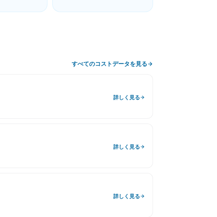
までの予算シミ
務店の選び方、住宅展示場の回り
ド
方、見積もり比較や平屋の費用ガ
イド
すべてのコストデータを見る
詳しく見る
詳しく見る
詳しく見る