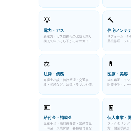
ン審査と一括査
💡
🔨
電力・ガス
住宅メンテ
新電力・ガス自由化の比較と乗り
リフォーム・外
換えで年いくら下がるかのガイド
屋根修理・シロ
場と業者選びガ
⚖️
💊
法律・債務
医療・美容
弁護士相談・債務整理・交通事
歯科矯正・イン
故・相続など、法律トラブルや債
医療脱毛・レー
務問題に関する費用相場と専門家
クなど医療と美
の使い分けガイド
ド
💴
🧾
給付金・補助金
個人事業・
児童手当・高額療養費・出産育児
ファクタリング
一時金・失業保険・各種給付金な
方・開業手続き