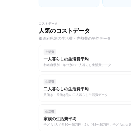
ど、申請すればもらえる公的支援
ジネスローン・
制度の条件と手続きガイド
ボイス・バーチ
ど、個人事業主
用相場と比較ガ
コストデータ
人気のコストデータ
都道府県別の生活費・光熱費の平均データ
生活費
一人暮らしの生活費平均
都道府県別・年代別の一人暮らし生活費データ
生活費
二人暮らしの生活費平均
共働き・片働き別の二人暮らし生活費データ
生活費
家族の生活費平均
子ども1人で月30〜40万円・2人で35〜50万円。子ども