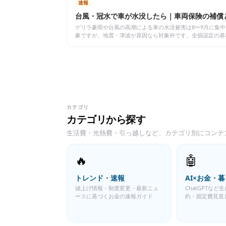
速報
台風・冠水で車が水没したら｜車両保険の補償と
ゲリラ豪雨や台風の高潮による車の水没被害は8〜9月に集
象ですが、地震・津波が原因なら対象外です。全損認定の基
険料への影響、修理と買い替えの分岐点までまとめました。
カテゴリ
カテゴリから探す
生活費・光熱費・引っ越しなど、カテゴリ別にコンテ
🔥
🤖
トレンド・速報
AI×お金・
値上げ情報・制度変更・最新ニュ
ChatGPTなど
ースに基づくお金の速報ガイド
約・固定費見直
学びに活かす実
のお金にAIを
ます。