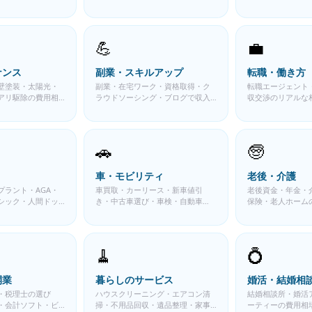
定の比較ガイド
金と確定申告ガイド
イド
💪
💼
ナンス
副業・スキルアップ
転職・働き方
壁塗装・太陽光・
副業・在宅ワーク・資格取得・ク
転職エージェント
アリ駆除の費用相
ラウドソーシング・ブログで収入
収交渉のリアルな
イド
を増やすための実践ガイド
イド
🚗
🧓
車・モビリティ
老後・介護
プラント・AGA・
車買取・カーリース・新車値引
老後資金・年金・
シック・人間ドッ
き・中古車選び・車検・自動車
保険・老人ホーム
容の費用相場ガイ
税・ガソリン代の費用相場と比較
レーションガイド
ガイド
🧹
💍
開業
暮らしのサービス
婚活・結婚相
・税理士の選び
ハウスクリーニング・エアコン清
結婚相談所・婚活
・会計ソフト・ビ
掃・不用品回収・遺品整理・家事
ーティーの費用相