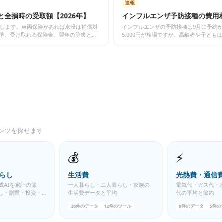
速報
全損時の受取額【2026年】
インフルエンザ予防接種の費用相
中します。車両保険があれば水没は補償対
インフルエンザの予防接種は9月に予約が
準、受け取れる保険金、翌年の等級と保
5,000円が相場ですが、高齢者や子ど
成の対象条件、接種時期の考え方、医療
ンツを探せます
💰
⚡
暮らし
生活費
光熱費・通信
生成AIを家計の節
一人暮らし・二人暮らし・家族の
電気代・ガス代・
し・副業・投資・
生活費データと平均
代の平均と節約
践ガイド。暮らし
26
件のデータ
12
件のツール
9
件のデータ
5
件の
どう使うかをまとめ