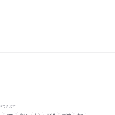
算できます
し
節約
手続き
収入
医療費
教育費
老後