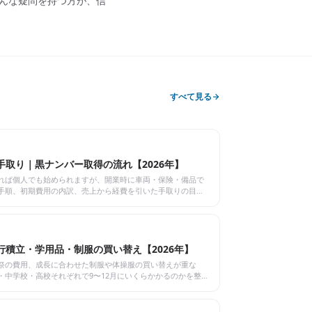
んな疑問を持つ方が、信
。
すべて見る
取り｜黒ナンバー取得の流れ【2026年】
れば個人でも始められますが、開業時に車両・保険・備品で
手順、初期費用の内訳、売上から経費を引いた手取りの目
る前に知っておきたいお金を整理しました。
積立・学用品・制服の買い替え【2026年】
祭の費用、成長に合わせた制服や体操服の買い替えが重な
・中学校・高校それぞれで9〜12月にいくらかかるのかを整
抑える買い方までまとめました。