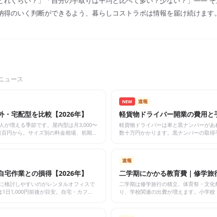
どれくらい？」「自分の手取りは平均と比べて多い？少ない？」—— そ
納得のいく判断ができるよう、暮らしコストラボは情報を届け続けます
ニュース
速報
NEW
・宅配型を比較【2026年】
軽貨物ドライバー開業の費用と手
が増える季節です。屋内型は月3,000〜
軽貨物ドライバーは車と黒ナンバーがあ
位で数百円から。サイズ別の料金相場、初期費
数十万円かかります。黒ナンバーの取得
安、事業用保険が必要な理由まで、始め
速報
宅作業との損得【2026年】
二学期にかかる教育費｜修学旅行
に検討しやすいのがレンタルオフィスで
二学期は修学旅行の積立、体育祭・文化
1日1,000円前後が目安。自宅・カフ
り、学校関連の出費が増えます。小学校
利用の可否まで解説します。
理し、就学援助や自治体の補助、費用を