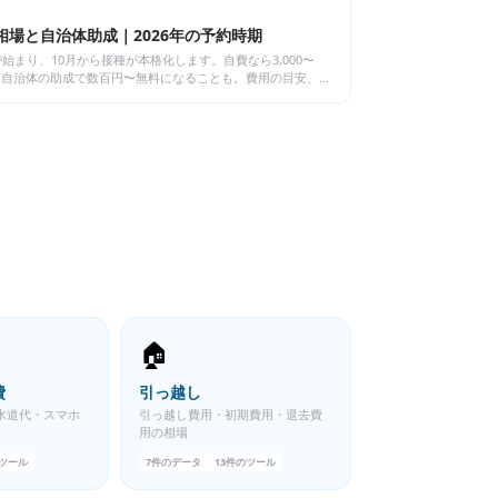
場と自治体助成｜2026年の予約時期
始まり、10月から接種が本格化します。自費なら3,000〜
もは自治体の助成で数百円〜無料になることも。費用の目安、助
費控除の扱いまで整理しました。
🏠
費
引っ越し
水道代・スマホ
引っ越し費用・初期費用・退去費
用の相場
ツール
7
件のデータ
13
件のツール