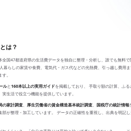
とは？
本全国47都道府県の生活費データを独自に整理・分析し、誰でも無料で
一人暮らしの家賃や食費、電気代・ガス代などの光熱費、引っ越し費用ま
ます。
ール
と
160本以上の実用ガイド
を掲載しており、 手取り額の計算、ふる
、実生活で役立つ機能を提供しています。
局の家計調査
、
厚生労働省の賃金構造基本統計調査
、
国税庁の統計情報
集部が整理・加工しています。 データの正確性を重視し、出典を明記し