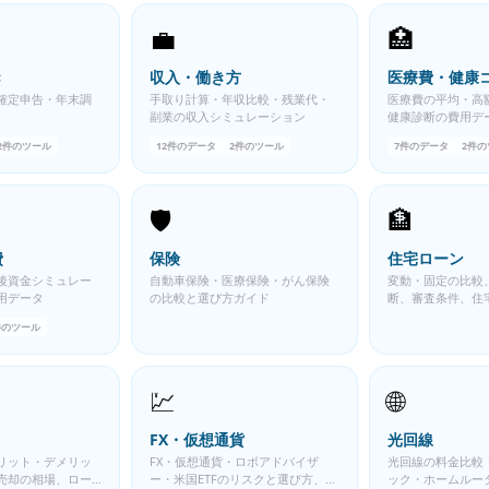
💼
🏥
き
収入・働き方
医療費・健康
確定申告・年末調
手取り計算・年収比較・残業代・
医療費の平均・高
副業の収入シミュレーション
健康診断の費用デ
2
件のツール
12
件のデータ
2
件のツール
7
件のデータ
2
件の
🛡️
🏦
費
保険
住宅ローン
後資金シミュレー
自動車保険・医療保険・がん保険
変動・固定の比較
用データ
の比較と選び方ガイド
断、審査条件、住
イド
件のツール
💹
🌐
FX・仮想通貨
光回線
リット・デメリッ
FX・仮想通貨・ロボアドバイザ
光回線の料金比較
売却の相場、ロー
ー・米国ETFのリスクと選び方、税
ック・ホームルー