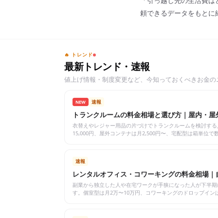
「引っ越し先の生活費は
頼できるデータをもとに
🔥 トレンド
最新トレンド・速報
値上げ情報・制度変更など、今知っておくべきお金の
速報
NEW
トランクルームの料金相場と選び方｜屋内・屋外
衣替えやレジャー用品の片づけでトランクルームを検討する人
15,000円、屋外コンテナは月2,500円〜、宅配型は箱単
用、宅配型との使い分け、契約前の注意点をまとめました。
速報
レンタルオフィス・コワーキングの料金相場｜自
副業から独立した人や在宅ワークが手狭になった人が下半期
す。個室型は月2万〜10万円、コワーキングのドロップインは
ェ・レンタルオフィスの年間コストを比べ、法人登記や住所