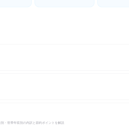
法人カード・イン
代行・害虫駆除など、暮らしを支
別の進め方、成婚
ャルオフィスな
える生活サービスの料金相場と業
ュレーションガイ
と開業に役立つ費
者選びガイド
イド
の人数別・世帯年収別の内訳と節約ポイントを解説