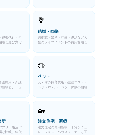
💐
結婚・葬儀
・退職代行・年
結婚式・出産・葬儀・終活など人
相場と選び方ガ
生のライフイベントの費用相場と
備え方ガイド
🐶
ペット
介護費用・介護
犬・猫の飼育費用・生涯コスト・
の相場とシミュ
ペットホテル・ペット保険の相場
と比較ガイド
🏡
談所
注文住宅・新築
アプリ・婚活パ
注文住宅の費用相場・予算シミュ
場と比較、年代
レーション、ハウスメーカーと工