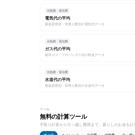
光熱費・通信費
電気代の平均
都道府県別・世帯人数別の電気代データ
光熱費・通信費
ガス代の平均
都市ガス・プロパンガス別の料金データ
光熱費・通信費
水道代の平均
都道府県別・世帯人数別の水道代データ
ツール
無料の計算ツール
手取り計算から引っ越し費用まで、暮らしのお金を計
すべて
🔥 トレンド
生活費
光熱費
引っ越