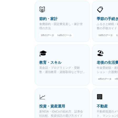
🐷
📋
節約・家計
季節の手続
食費節約・固定費見直し・家計管
ふるさと納税・
理の方法
整の手順ガイド
3
件のデータ
14
件のツール
18
件のデータ
1
🎓
🏖️
教育・スキル
老後の生活
英会話・プログラミング・受験
年金受給額・老
塾・通信教育・資格取得など学び
ション・介護費
直し＆スキルアップの費用と選び
8
件のデータ
1
方ガイド
📈
🏢
投資・資産運用
不動産
新NISA・iDeCoの始め方、証券会
不動産投資のメ
社比較、投資信託の選び方ガイド
ト、マンション