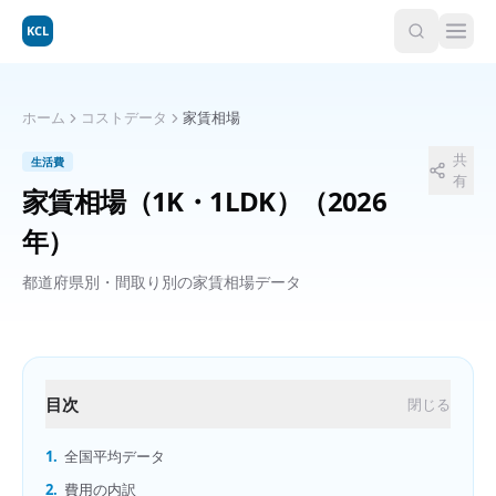
KCL
ホーム
コストデータ
家賃相場
共
生活費
有
家賃相場（1K・1LDK）
（2026
年）
都道府県別・間取り別の家賃相場データ
目次
閉じる
1.
全国平均データ
2.
費用の内訳