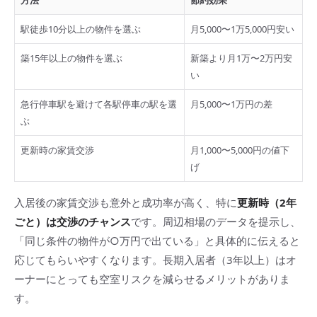
方法
節約効果
駅徒歩10分以上の物件を選ぶ
月5,000〜1万5,000円安い
築15年以上の物件を選ぶ
新築より月1万〜2万円安
い
急行停車駅を避けて各駅停車の駅を選
月5,000〜1万円の差
ぶ
更新時の家賃交渉
月1,000〜5,000円の値下
げ
入居後の家賃交渉も意外と成功率が高く、特に
更新時（2年
ごと）は交渉のチャンス
です。周辺相場のデータを提示し、
「同じ条件の物件が○万円で出ている」と具体的に伝えると
応じてもらいやすくなります。長期入居者（3年以上）はオ
ーナーにとっても空室リスクを減らせるメリットがありま
す。