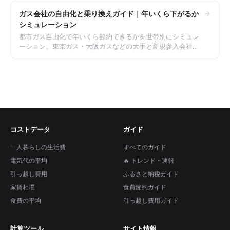
ガス会社の自由化と乗り換えガイド｜年いくら下がるか
シミュレーション
都市ガス自由化で年いくら節約できるかを世帯別にシミュレ
ーション。東京ガス・大阪ガスなどの大手と新規参入会社の
料金構造、電気とのセット割もあわせて整理。
コストデータ
ガイド
一人暮らしの生活費
すべてのガイド
電気代の平均
🔥 トレンド・速報
引っ越し費用
ふるさと納税ガイド
家賃相場
食費節約ガイド
食費の平均
引っ越し費用ガイド
計算ツール
サイト情報