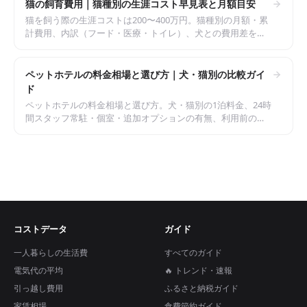
猫の飼育費用｜猫種別の生涯コスト早見表と月額目安
猫を飼う際の生涯コストは200〜400万円。猫種別の月額・累
計費用、内訳（フード・医療・トイレ）、犬との費用差を整
理しました。
ペットホテルの料金相場と選び方｜犬・猫別の比較ガイ
ド
ペットホテルの料金相場と選び方。犬・猫別の1泊料金、24時
間スタッフ常駐・個室・追加オプションの有無、利用前のチ
ェックポイントを整理しました。
コストデータ
ガイド
一人暮らしの生活費
すべてのガイド
電気代の平均
🔥 トレンド・速報
引っ越し費用
ふるさと納税ガイド
家賃相場
食費節約ガイド