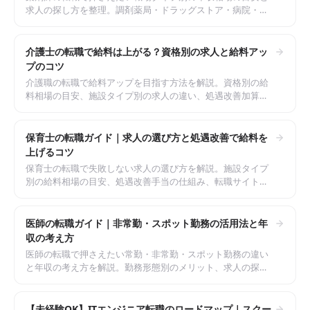
求人の探し方を整理。調剤薬局・ドラッグストア・病院・企
業の違い、転職サイトの使い分けまで解説。
介護士の転職で給料は上がる？資格別の求人と給料アッ
プのコツ
介護職の転職で給料アップを目指す方法を解説。資格別の給
料相場の目安、施設タイプ別の求人の違い、処遇改善加算の
仕組み、転職サイトの選び方までまとめたガイド。
保育士の転職ガイド｜求人の選び方と処遇改善で給料を
上げるコツ
保育士の転職で失敗しない求人の選び方を解説。施設タイプ
別の給料相場の目安、処遇改善手当の仕組み、転職サイトの
使い分け、見学で確認すべきポイントまでまとめたガイド。
医師の転職ガイド｜非常勤・スポット勤務の活用法と年
収の考え方
医師の転職で押さえたい常勤・非常勤・スポット勤務の違い
と年収の考え方を解説。勤務形態別のメリット、求人の探し
方、ライフステージに合わせた働き方までまとめたガイド。
【未経験OK】ITエンジニア転職のロードマップ｜スクー