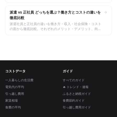
までまとめた比較表付きガイド。
派遣 vs 正社員 どっちを選ぶ？働き方とコストの違いを
徹底比較
派遣社員と正社員の違いを働き方・収入・社会保険・コスト
の面から徹底比較。それぞれのメリット・デメリット、向い
ている人、選び方の判断軸までまとめたガイド。
コストデータ
ガイド
一人暮らしの生活費
すべてのガイド
電気代の平均
🔥 トレンド・速報
引っ越し費用
ふるさと納税ガイド
家賃相場
食費節約ガイド
食費の平均
引っ越し費用ガイド