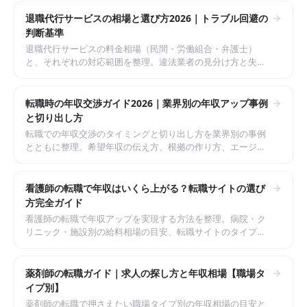
退職代行サービスの相場と選び方2026｜トラブル回避の
判断基準
退職代行サービスの料金相場（民間・労働組合・弁護士）
と、それぞれの対応範囲を整理。違法業者の見分け方と失敗
しない選び方の判断基準まで解説。
転職時の年収交渉ガイド2026｜業界別の年収アップ事例
と切り出し方
転職での年収交渉のタイミングと切り出し方を業界別の事例
とともに整理。希望年収の伝え方、根拠の作り方、エージェ
ントの活用法までまとめた実践ガイド。
看護師の転職で年収はいくら上がる？転職サイトの選び
方完全ガイド
看護師の転職で年収アップを実現する方法を整理。病院・ク
リニック・施設別の給料相場の目安、転職サイトのタイプ別
の使い分け、面接で失敗しないコツまでまとめた完全ガイ
ド。
薬剤師の転職ガイド｜求人の探し方と年収相場【職場タ
イプ別】
薬剤師の転職で押さえたい職場タイプ別の年収相場の目安と