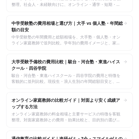
整理。社会人・未経験向けに、オンライン・通学・短期・長
期コースの違いと選び方を解説します。
中学受験塾の費用相場と選び方｜大手 vs 個人塾・年間総
額の目安
中学受験塾の年間費用と総額相場を、大手塾・個人塾・オン
ライン家庭教師で並列比較。学年別の費用イメージと、家計
負担を抑える選び方を整理します。
大学受験予備校の費用比較｜駿台・河合塾・東進ハイス
クール・四谷学院
駿台・河合塾・東進ハイスクール・四谷学院の費用と特徴を
客観的に並列比較。現役生・浪人生別の年間総額目安と、選
び方のポイントを整理します。
オンライン家庭教師の比較ガイド｜対面より安く成績ア
ップする方法
オンライン家庭教師の料金相場と主要サービスの特徴を客観
整理。対面家庭教師との費用・効果比較と、目的別の選び方
を解説します。
通信教育の比較ガイド｜進研ゼミ・Z会・スマイルゼミの