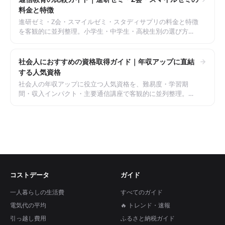
料金と特徴
進研ゼミ・Z会・スマイルゼミ・スタディサプリの料金と特徴
を客観的に並列整理。小学生・中学生・高校生別の選び方
と、塾との併用判断を解説します。
社会人におすすめの資格取得ガイド｜年収アップに直結
する人気資格
社会人の年収アップに役立つ人気資格を、難易度・学習期
間・収入インパクト・主要通信講座で客観的に並列整理。資
格選びと学習方法の現実的な指針を解説します。
コストデータ
ガイド
一人暮らしの生活費
すべてのガイド
電気代の平均
🔥 トレンド・速報
引っ越し費用
ふるさと納税ガイド