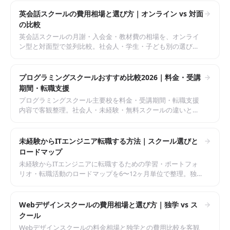
英会話スクールの費用相場と選び方｜オンライン vs 対面
の比較
英会話スクールの月謝・入会金・教材費の相場を、オンライ
ン型と対面型で並列比較。社会人・学生・子ども別の選び方
と、続けるためのチェックポイントを整理します。
プログラミングスクールおすすめ比較2026｜料金・受講
期間・転職支援
プログラミングスクール主要校を料金・受講期間・転職支援
内容で客観整理。社会人・未経験・無料スクールの違いと選
び方を、フラットに比較解説します。
未経験からITエンジニア転職する方法｜スクール選びと
ロードマップ
未経験からITエンジニアに転職するための学習・ポートフォ
リオ・転職活動のロードマップを6〜12ヶ月単位で整理。独学
とスクール、SESと自社開発の違いも客観的に比較します。
Webデザインスクールの費用相場と選び方｜独学 vs ス
クール
Webデザインスクールの料金相場と独学との費用比較を客観