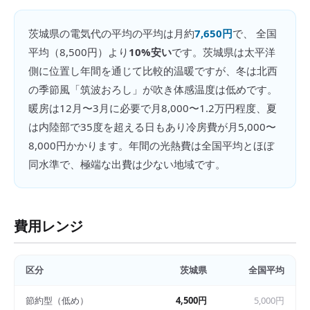
茨城県
の
電気代の平均
の平均は月約
7,650円
で、 全国
平均（
8,500円
）より
10%安い
です。
茨城県は太平洋
側に位置し年間を通じて比較的温暖ですが、冬は北西
の季節風「筑波おろし」が吹き体感温度は低めです。
暖房は12月〜3月に必要で月8,000〜1.2万円程度、夏
は内陸部で35度を超える日もあり冷房費が月5,000〜
8,000円かかります。年間の光熱費は全国平均とほぼ
同水準で、極端な出費は少ない地域です。
費用レンジ
区分
茨城県
全国平均
節約型（低め）
4,500円
5,000円