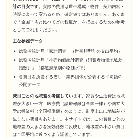
計の目安
です。実際の費用は世帯構成・物件・契約内容・
時期によって変わるため、確定値ではありません。あくま
で「全国平均と比べてどの程度か」を把握するための参考
としてご利用ください。
主な参照データ
総務省統計局「家計調査」（世帯類型別の支出平均）
総務省統計局「小売物価統計調査（消費者物価地域差
指数）」（都道府県別の物価水準）
各費目を所管する省庁・業界団体が公表する平均額の
公開データ
費目ごとの地域差を考慮しています。
家賃や生活費は地域
差が大きい一方、医療費（診療報酬は全国一律）や国立大
学の授業料（全国標準額）のように、制度上ほぼ地域差が
生じない費目もあります。本サイトでは、この費目ごとの
地域差の大きさを実効係数に反映し、地域差の小さい費目
は全国平均に近づくよう調整しています。