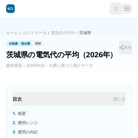
KCL
ホーム
コストデータ
電気代の平均
茨城県
光熱費・通信費
関東
共有
茨城県
の
電気代の平均
（2026年）
最終更新：
2026年6月
・出典に基づく推計データ
目次
閉じる
1.
概要
2.
費用レンジ
3.
費用の内訳