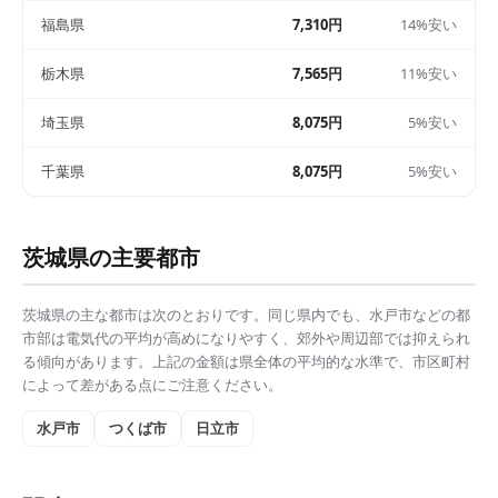
福島県
7,310円
14%安い
栃木県
7,565円
11%安い
埼玉県
8,075円
5%安い
千葉県
8,075円
5%安い
茨城県
の主要都市
茨城県
の主な都市は次のとおりです。同じ県内でも、
水戸市
などの都
市部は
電気代の平均
が高めになりやすく、郊外や周辺部では抑えられ
る傾向があります。上記の金額は県全体の平均的な水準で、市区町村
によって差がある点にご注意ください。
水戸市
つくば市
日立市