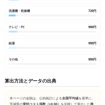
洗濯機・乾燥機
720円
テレビ・PC
900円
給湯
900円
その他
900円
算出方法とデータの出典
本ページの金額は、公的統計による
全国平均値
を基準に、
茨城県
の
実効コスト係数（×
0.90
）
を反映して算出した
推