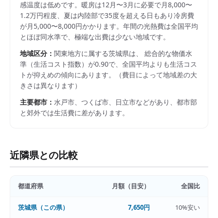
感温度は低めです。暖房は12月〜3月に必要で月8,000〜
1.2万円程度、夏は内陸部で35度を超える日もあり冷房費
が月5,000〜8,000円かかります。年間の光熱費は全国平均
とほぼ同水準で、極端な出費は少ない地域です。
地域区分：
関東
地方に属する
茨城県
は、 総合的な物価水
準（生活コスト指数）が
0.90
で、
全国平均よりも生活コス
トが抑えめの傾向にあります。
（費目によって地域差の大
きさは異なります）
主要都市：
水戸市、つくば市、日立市
などがあり、都市部
と郊外では生活費に差があります。
近隣県との比較
都道府県
月額（目安）
全国比
茨城県
（この県）
7,650円
10%安い