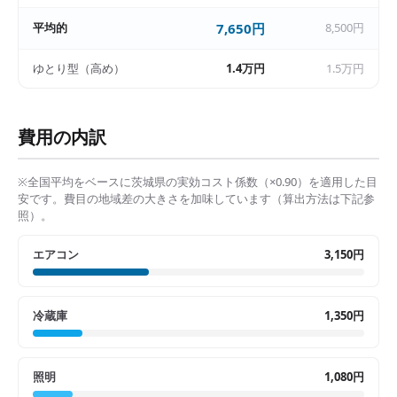
平均的
7,650円
8,500円
ゆとり型（高め）
1.4万円
1.5万円
費用の内訳
※全国平均をベースに
茨城県
の実効コスト係数（×
0.90
）を適用した目
安です。費目の地域差の大きさを加味しています（算出方法は下記参
照）。
エアコン
3,150円
冷蔵庫
1,350円
照明
1,080円