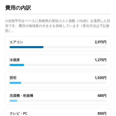
費用の内訳
※全国平均をベースに
長崎県
の実効コスト係数（×
0.85
）を適用した目
安です。費目の地域差の大きさを加味しています（算出方法は下記参
照）。
エアコン
2,975円
冷蔵庫
1,275円
照明
1,020円
洗濯機・乾燥機
680円
テレビ・PC
850円