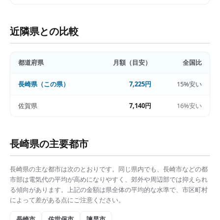
近隣県との比較
都道府県
月額（目安）
全国比
長崎県
（この県）
7,225円
15%安い
佐賀県
7,140円
16%安い
長崎県
の主要都市
長崎県
の主な都市は次のとおりです。同じ県内でも、
長崎市
などの都
市部は
電気代の平均
が高めになりやすく、郊外や周辺部では抑えられ
る傾向があります。上記の金額は県全体の平均的な水準で、市区町村
によって差がある点にご注意ください。
長崎市
佐世保市
諫早市