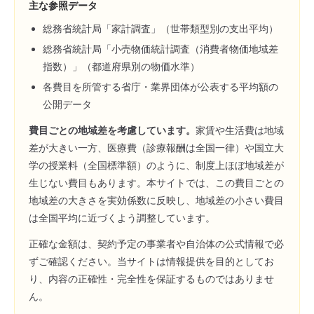
主な参照データ
総務省統計局「家計調査」（世帯類型別の支出平均）
総務省統計局「小売物価統計調査（消費者物価地域差
指数）」（都道府県別の物価水準）
各費目を所管する省庁・業界団体が公表する平均額の
公開データ
費目ごとの地域差を考慮しています。
家賃や生活費は地域
差が大きい一方、医療費（診療報酬は全国一律）や国立大
学の授業料（全国標準額）のように、制度上ほぼ地域差が
生じない費目もあります。本サイトでは、この費目ごとの
地域差の大きさを実効係数に反映し、地域差の小さい費目
は全国平均に近づくよう調整しています。
正確な金額は、契約予定の事業者や自治体の公式情報で必
ずご確認ください。当サイトは情報提供を目的としてお
り、内容の正確性・完全性を保証するものではありませ
ん。