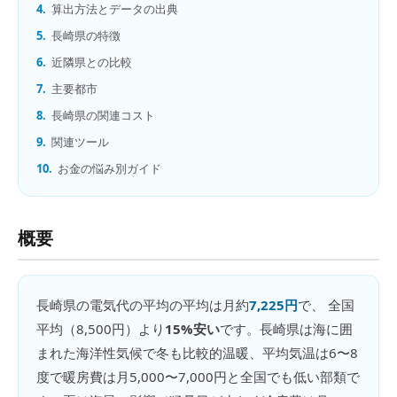
4.
算出方法とデータの出典
5.
長崎県の特徴
6.
近隣県との比較
7.
主要都市
8.
長崎県の関連コスト
9.
関連ツール
10.
お金の悩み別ガイド
概要
長崎県
の
電気代の平均
の平均は月約
7,225円
で、 全国
平均（
8,500円
）より
15%安い
です。
長崎県は海に囲
まれた海洋性気候で冬も比較的温暖、平均気温は6〜8
度で暖房費は月5,000〜7,000円と全国でも低い部類で