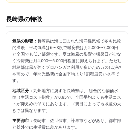
長崎県
の特徴
気候の影響：
長崎県は海に囲まれた海洋性気候で冬も比較
的温暖、平均気温は6〜8度で暖房費は月5,000〜7,000円
と全国でも低い部類です。夏は海風の影響で猛暑日が少な
く冷房費は月4,000〜6,000円程度に抑えられます。ただし
離島部は風が強くプロパンガス利用が多いためガス代がや
や高めで、年間光熱費は全国平均より1割程度安い水準で
す。
地域区分：
九州
地方に属する
長崎県
は、 総合的な物価水
準（生活コスト指数）が
0.85
で、
全国平均よりも生活コス
トが抑えめの傾向にあります。
（費目によって地域差の大
きさは異なります）
主要都市：
長崎市、佐世保市、諫早市
などがあり、都市部
と郊外では生活費に差があります。