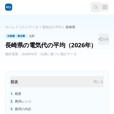
KCL
ホーム
コストデータ
電気代の平均
長崎県
光熱費・通信費
九州
共有
長崎県
の
電気代の平均
（2026年）
最終更新：
2026年6月
・出典に基づく推計データ
目次
閉じる
1.
概要
2.
費用レンジ
3.
費用の内訳