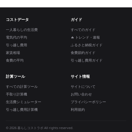
コストデータ
ガイド
一人暮らしの生活費
すべてのガイド
電気代の平均
🔥 トレンド・速報
引っ越し費用
ふるさと納税ガイド
家賃相場
食費節約ガイド
食費の平均
引っ越し費用ガイド
計算ツール
サイト情報
すべての計算ツール
サイトについて
手取り計算機
お問い合わせ
生活費シミュレーター
プライバシーポリシー
引っ越し費用計算機
利用規約
© 2026 暮らしコストラボ All rights reserved.