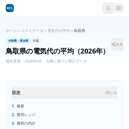
KCL
ホーム
コストデータ
電気代の平均
鳥取県
光熱費・通信費
中国
共有
鳥取県
の
電気代の平均
（2026年）
最終更新：
2026年6月
・出典に基づく推計データ
目次
閉じる
1.
概要
2.
費用レンジ
3.
費用の内訳