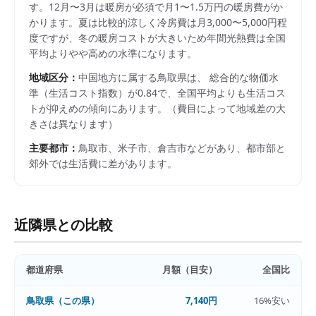
す。12月〜3月は暖房が必須で月1〜1.5万円の暖房費がか
かります。夏は比較的涼しく冷房費は月3,000〜5,000円程
度ですが、冬の暖房コストが大きいため年間光熱費は全国
平均よりやや高めの水準になります。
地域区分：
中国
地方に属する
鳥取県
は、 総合的な物価水
準（生活コスト指数）が
0.84
で、
全国平均よりも生活コス
トが抑えめの傾向にあります。
（費目によって地域差の大
きさは異なります）
主要都市：
鳥取市、米子市、倉吉市
などがあり、都市部と
郊外では生活費に差があります。
近隣県との比較
都道府県
月額（目安）
全国比
鳥取県
（この県）
7,140円
16%安い