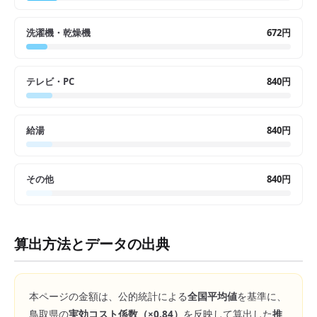
洗濯機・乾燥機
672円
テレビ・PC
840円
給湯
840円
その他
840円
算出方法とデータの出典
本ページの金額は、公的統計による
全国平均値
を基準に、
鳥取県
の
実効コスト係数（×
0.84
）
を反映して算出した
推