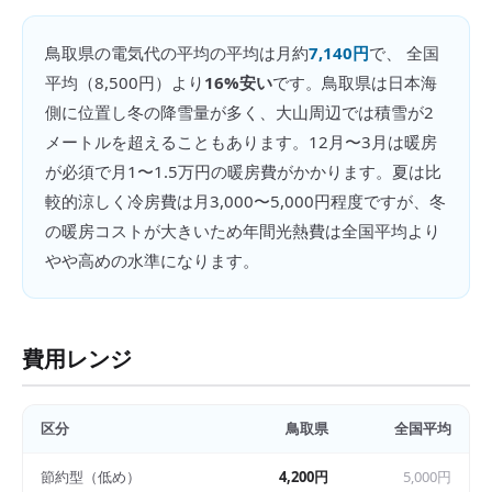
鳥取県
の
電気代の平均
の平均は月約
7,140円
で、 全国
平均（
8,500円
）より
16%安い
です。
鳥取県は日本海
側に位置し冬の降雪量が多く、大山周辺では積雪が2
メートルを超えることもあります。12月〜3月は暖房
が必須で月1〜1.5万円の暖房費がかかります。夏は比
較的涼しく冷房費は月3,000〜5,000円程度ですが、冬
の暖房コストが大きいため年間光熱費は全国平均より
やや高めの水準になります。
費用レンジ
区分
鳥取県
全国平均
節約型（低め）
4,200円
5,000円