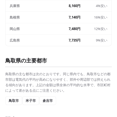
兵庫県
8,160円
4%安い
島根県
7,140円
16%安い
岡山県
7,480円
12%安い
広島県
7,735円
9%安い
鳥取県
の主要都市
鳥取県
の主な都市は次のとおりです。同じ県内でも、
鳥取市
などの都
市部は
電気代の平均
が高めになりやすく、郊外や周辺部では抑えられ
る傾向があります。上記の金額は県全体の平均的な水準で、市区町村
によって差がある点にご注意ください。
鳥取市
米子市
倉吉市