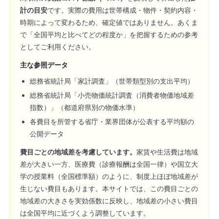
計の目安
です。実際の費用は世帯構成・物件・契約内容・
時期によって変わるため、確定値ではありません。あくま
で「全国平均と比べてどの程度か」を把握するための参考
としてご利用ください。
主な参照データ
総務省統計局「家計調査」（世帯類型別の支出平均）
総務省統計局「小売物価統計調査（消費者物価地域差
指数）」（都道府県別の物価水準）
各費目を所管する省庁・業界団体が公表する平均額の
公開データ
費目ごとの地域差を考慮しています。
家賃や生活費は地域
差が大きい一方、医療費（診療報酬は全国一律）や国立大
学の授業料（全国標準額）のように、制度上ほぼ地域差が
生じない費目もあります。本サイトでは、この費目ごとの
地域差の大きさを実効係数に反映し、地域差の小さい費目
は全国平均に近づくよう調整しています。