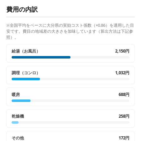
費用の内訳
※全国平均をベースに
大分県
の実効コスト係数（×
0.86
）を適用した目
安です。費目の地域差の大きさを加味しています（算出方法は下記参
照）。
給湯（お風呂）
2,150円
調理（コンロ）
1,032円
暖房
688円
乾燥機
258円
その他
172円