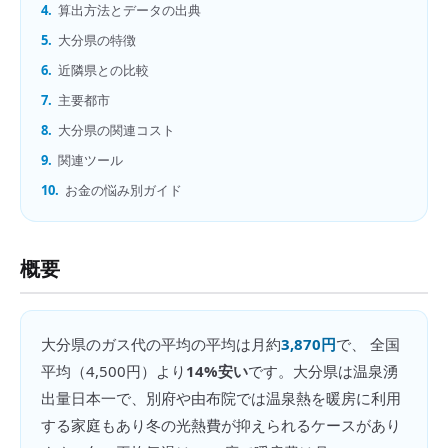
4.
算出方法とデータの出典
5.
大分県の特徴
6.
近隣県との比較
7.
主要都市
8.
大分県の関連コスト
9.
関連ツール
10.
お金の悩み別ガイド
概要
大分県
の
ガス代の平均
の平均は月約
3,870円
で、 全国
平均（
4,500円
）より
14%安い
です。
大分県は温泉湧
出量日本一で、別府や由布院では温泉熱を暖房に利用
する家庭もあり冬の光熱費が抑えられるケースがあり