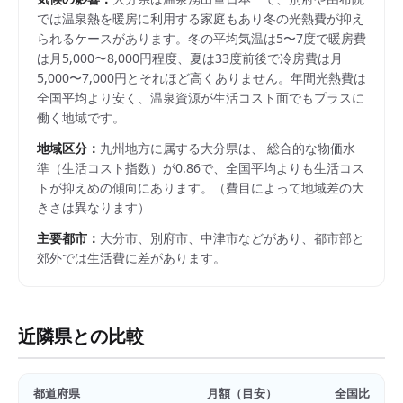
では温泉熱を暖房に利用する家庭もあり冬の光熱費が抑え
られるケースがあります。冬の平均気温は5〜7度で暖房費
は月5,000〜8,000円程度、夏は33度前後で冷房費は月
5,000〜7,000円とそれほど高くありません。年間光熱費は
全国平均より安く、温泉資源が生活コスト面でもプラスに
働く地域です。
地域区分：
九州
地方に属する
大分県
は、 総合的な物価水
準（生活コスト指数）が
0.86
で、
全国平均よりも生活コス
トが抑えめの傾向にあります。
（費目によって地域差の大
きさは異なります）
主要都市：
大分市、別府市、中津市
などがあり、都市部と
郊外では生活費に差があります。
近隣県との比較
都道府県
月額（目安）
全国比