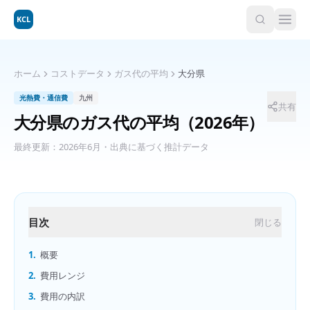
KCL
ホーム
コストデータ
ガス代の平均
大分県
光熱費・通信費
九州
共有
大分県
の
ガス代の平均
（2026年）
最終更新：
2026年6月
・出典に基づく推計データ
目次
閉じる
1.
概要
2.
費用レンジ
3.
費用の内訳