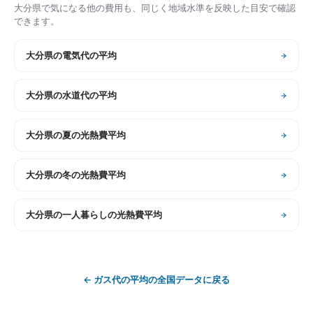
大分県
で気になる他の費用も、同じく地域水準を反映した目安で確認
できます。
大分県
の
電気代の平均
大分県
の
水道代の平均
大分県
の
夏の光熱費平均
大分県
の
冬の光熱費平均
大分県
の
一人暮らしの光熱費平均
←
ガス代の平均
の全国データに戻る