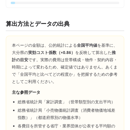
算出方法とデータの出典
本ページの金額は、公的統計による
全国平均値
を基準に、
大分県
の
実効コスト係数（×
0.86
）
を反映して算出した
推
計の目安
です。実際の費用は世帯構成・物件・契約内容・
時期によって変わるため、確定値ではありません。あくま
で「全国平均と比べてどの程度か」を把握するための参考
としてご利用ください。
主な参照データ
総務省統計局「家計調査」（世帯類型別の支出平均）
総務省統計局「小売物価統計調査（消費者物価地域差
指数）」（都道府県別の物価水準）
各費目を所管する省庁・業界団体が公表する平均額の