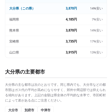
大分県
（この県）
3,870円
14%安い
福岡県
4,185円
7%安い
熊本県
3,870円
14%安い
宮崎県
3,735円
17%安い
山口県
3,915円
13%安い
大分県
の主要都市
大分県
の主な都市は次のとおりです。同じ県内でも、
大分市
などの都
市部は
ガス代の平均
が高めになりやすく、郊外や周辺部では抑えられ
る傾向があります。上記の金額は県全体の平均的な水準で、市区町村
によって差がある点にご注意ください。
大分市
別府市
中津市