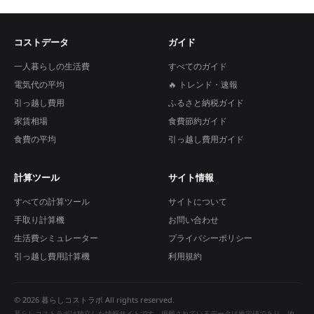
コストデータ
ガイド
一人暮らしの生活費
すべてのガイド
電気代の平均
🔥 トレンド・速報
引っ越し費用
ふるさと納税ガイド
家賃相場
食費節約ガイド
食費の平均
引っ越し費用ガイド
計算ツール
サイト情報
すべての計算ツール
サイトについて
手取り計算機
お問い合わせ
生活費シミュレーター
プライバシーポリシー
引っ越し費用計算機
利用規約
© 2026 暮らしコストラボ All rights reserved.
暮らしコストラボは独立した情報サイトです。掲載されているデータは推定値であり、地