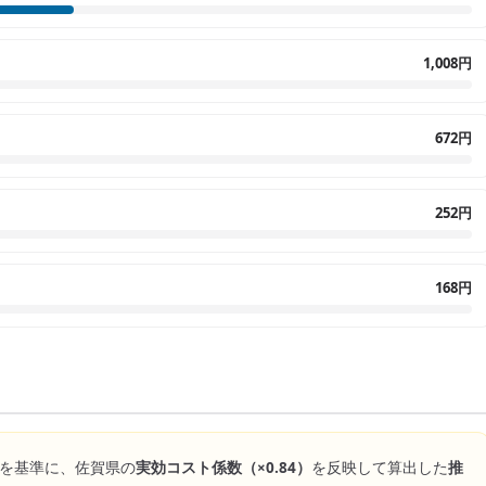
1,008円
672円
252円
168円
を基準に、
佐賀県
の
実効コスト係数（×
0.84
）
を反映して算出した
推