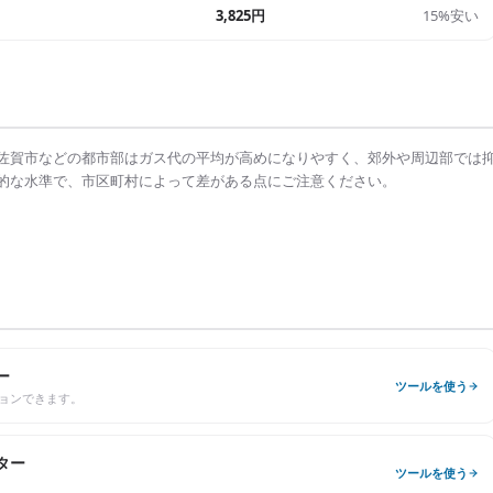
3,825円
15%安い
佐賀市
などの都市部は
ガス代の平均
が高めになりやすく、郊外や周辺部では
的な水準で、市区町村によって差がある点にご注意ください。
ー
ツールを使う
ョンできます。
ター
ツールを使う