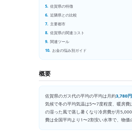
5.
佐賀県の特徴
6.
近隣県との比較
7.
主要都市
8.
佐賀県の関連コスト
9.
関連ツール
10.
お金の悩み別ガイド
概要
佐賀県
の
ガス代の平均
の平均は月約
3,780円
気候で冬の平均気温は5〜7度程度、暖房費は
の湿った風で蒸し暑くなり冷房費が月5,00
費は全国平均より1〜2割安い水準で、物価