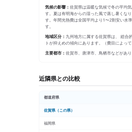
気候の影響：
佐賀県は温暖な気候で冬の平均気温
す。夏は有明海からの湿った風で蒸し暑くなり冷房
す。年間光熱費は全国平均より1〜2割安い水
す。
地域区分：
九州
地方に属する
佐賀県
は、 総合
トが抑えめの傾向にあります。
（費目によって
主要都市：
佐賀市、唐津市、鳥栖市
などがあり
近隣県との比較
都道府県
佐賀県
（この県）
福岡県