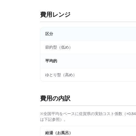
費用レンジ
区分
節約型（低め）
平均的
ゆとり型（高め）
費用の内訳
※全国平均をベースに
佐賀県
の実効コスト係数（×
0.84
は下記参照）。
給湯（お風呂）