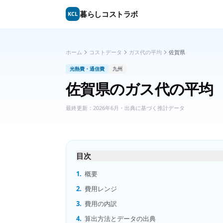
暮らしコストラボ
KCL
ホーム
コストデータ
ガス代の平均
佐賀県
光熱費・通信費
九州
佐賀県
の
ガス代の平均
最終更新：
2026年6月
・出典に基づく推計データ
目次
1.
概要
2.
費用レンジ
3.
費用の内訳
4.
算出方法とデータの出典