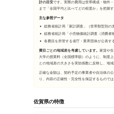
計の目安
です。実際の費用は世帯構成・物件・
まで「全国平均と比べてどの程度か」を把握す
主な参照データ
総務省統計局「家計調査」（世帯類型別の
総務省統計局「小売物価統計調査（消費者
各費目を所管する省庁・業界団体が公表す
費目ごとの地域差を考慮しています。
家賃や生
大学の授業料（全国標準額）のように、制度上
との地域差の大きさを実効係数に反映し、地域
正確な金額は、契約予定の事業者や自治体の公
り、内容の正確性・完全性を保証するものでは
佐賀県
の特徴