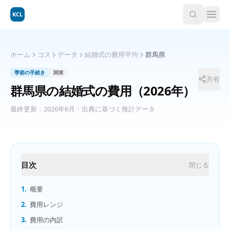
KCL
ホーム
コストデータ
結婚式の費用平均
群馬県
季節の手続き
関東
共有
群馬県
の
結婚式の費用
（2026年）
最終更新：
2026年6月
・出典に基づく推計データ
目次
閉じる
1.
概要
2.
費用レンジ
3.
費用の内訳