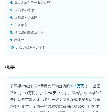
4.
算出方法とデータの出典
5.
群馬県の特徴
6.
近隣県との比較
7.
主要都市
8.
群馬県の関連コスト
9.
関連ツール
10.
お金の悩み別ガイド
概要
群馬県
の
結婚式の費用
の平均は月約
281万円
で、 全国
平均（
303万円
）より
7%安い
です。
群馬県での結婚式
費用は都市部と比べてリーズナブルな式場が多い傾向
があります。全国平均の結婚式費用は約350万円です