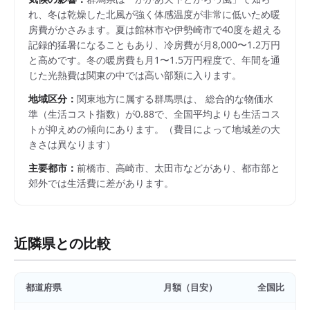
れ、冬は乾燥した北風が強く体感温度が非常に低いため暖
房費がかさみます。夏は館林市や伊勢崎市で40度を超える
記録的猛暑になることもあり、冷房費が月8,000〜1.2万円
と高めです。冬の暖房費も月1〜1.5万円程度で、年間を通
じた光熱費は関東の中では高い部類に入ります。
地域区分：
関東
地方に属する
群馬県
は、 総合的な物価水
準（生活コスト指数）が
0.88
で、
全国平均よりも生活コス
トが抑えめの傾向にあります。
（費目によって地域差の大
きさは異なります）
主要都市：
前橋市、高崎市、太田市
などがあり、都市部と
郊外では生活費に差があります。
近隣県との比較
都道府県
月額（目安）
全国比