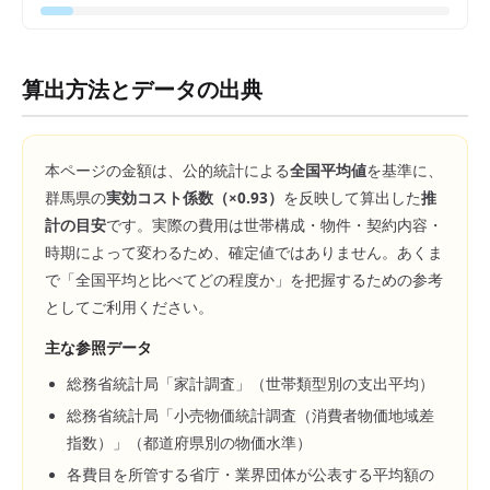
算出方法とデータの出典
本ページの金額は、公的統計による
全国平均値
を基準に、
群馬県
の
実効コスト係数（×
0.93
）
を反映して算出した
推
計の目安
です。実際の費用は世帯構成・物件・契約内容・
時期によって変わるため、確定値ではありません。あくま
で「全国平均と比べてどの程度か」を把握するための参考
としてご利用ください。
主な参照データ
総務省統計局「家計調査」（世帯類型別の支出平均）
総務省統計局「小売物価統計調査（消費者物価地域差
指数）」（都道府県別の物価水準）
各費目を所管する省庁・業界団体が公表する平均額の