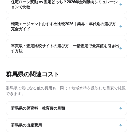
住宅ローン変動 vs 固定どっち？2026年金利動向シミュレーシ
ョンで比較
転職エージェントおすすめ比較2026｜業界・年代別の選び方
完全ガイド
車買取・査定比較サイトの選び方｜一括査定で最高値を引き出
す方法
群馬県
の関連コスト
群馬県
で気になる他の費用も、同じく地域水準を反映した目安で確認
できます。
群馬県
の
保育料・教育費の月額
群馬県
の
出産費用