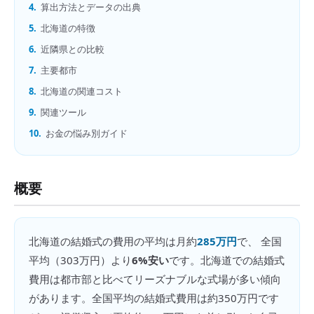
4.
算出方法とデータの出典
5.
北海道の特徴
6.
近隣県との比較
7.
主要都市
8.
北海道の関連コスト
9.
関連ツール
10.
お金の悩み別ガイド
概要
北海道
の
結婚式の費用
の平均は月約
285万円
で、 全国
平均（
303万円
）より
6%安い
です。
北海道での結婚式
費用は都市部と比べてリーズナブルな式場が多い傾向
があります。全国平均の結婚式費用は約350万円です