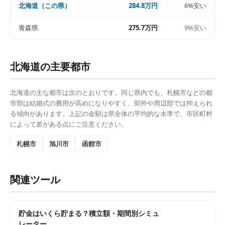
北海道
（この県）
284.8万円
6%安い
青森県
275.7万円
9%安い
北海道
の主要都市
北海道
の主な都市は次のとおりです。同じ県内でも、
札幌市
などの都
市部は
結婚式の費用
が高めになりやすく、郊外や周辺部では抑えられ
る傾向があります。上記の金額は県全体の平均的な水準で、市区町村
によって差がある点にご注意ください。
札幌市
旭川市
函館市
関連ツール
貯金はいくら貯まる？積立額・期間別シミュ
レーター