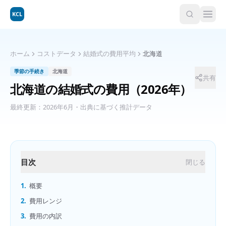
KCL
ホーム
コストデータ
結婚式の費用平均
北海道
季節の手続き
北海道
共有
北海道
の
結婚式の費用
（2026年）
最終更新：
2026年6月
・出典に基づく推計データ
目次
閉じる
1.
概要
2.
費用レンジ
3.
費用の内訳