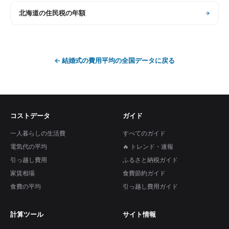
北海道
の
住民税の年額
←
結婚式の費用平均
の全国データに戻る
コストデータ
ガイド
一人暮らしの生活費
すべてのガイド
電気代の平均
🔥 トレンド・速報
引っ越し費用
ふるさと納税ガイド
家賃相場
食費節約ガイド
食費の平均
引っ越し費用ガイド
計算ツール
サイト情報