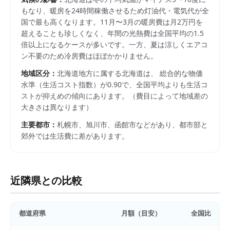
もなり、暖房を24時間稼働させるため灯油代・電気代が全
国で最も高くなります。11月〜3月の暖房費は月2万円を
超えることも珍しくなく、年間の光熱費は全国平均の1.5
倍以上になるケースが多いです。一方、夏は涼しくエアコ
ン不要のため冷房費はほぼかかりません。
地域区分：
北海道
地方に属する
北海道
は、 総合的な物価
水準（生活コスト指数）が
0.90
で、
全国平均よりも生活コ
ストが抑えめの傾向にあります。
（費目によって地域差の
大きさは異なります）
主要都市：
札幌市、旭川市、函館市
などがあり、都市部と
郊外では生活費に差があります。
近隣県との比較
都道府県
月額（目安）
全国比