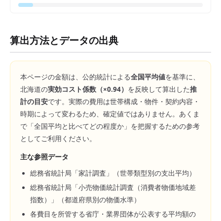
算出方法とデータの出典
本ページの金額は、公的統計による
全国平均値
を基準に、
北海道
の
実効コスト係数（×
0.94
）
を反映して算出した
推
計の目安
です。実際の費用は世帯構成・物件・契約内容・
時期によって変わるため、確定値ではありません。あくま
で「全国平均と比べてどの程度か」を把握するための参考
としてご利用ください。
主な参照データ
総務省統計局「家計調査」（世帯類型別の支出平均）
総務省統計局「小売物価統計調査（消費者物価地域差
指数）」（都道府県別の物価水準）
各費目を所管する省庁・業界団体が公表する平均額の