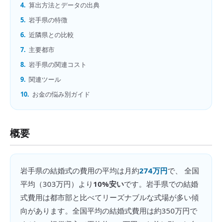
4.
算出方法とデータの出典
5.
岩手県の特徴
6.
近隣県との比較
7.
主要都市
8.
岩手県の関連コスト
9.
関連ツール
10.
お金の悩み別ガイド
概要
岩手県
の
結婚式の費用
の平均は月約
274万円
で、 全国
平均（
303万円
）より
10%安い
です。
岩手県での結婚
式費用は都市部と比べてリーズナブルな式場が多い傾
向があります。全国平均の結婚式費用は約350万円で