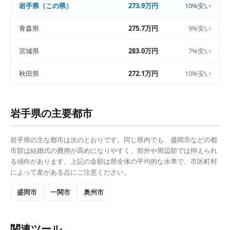
岩手県
（この県）
273.9万円
10%安い
青森県
275.7万円
9%安い
宮城県
283.0万円
7%安い
秋田県
272.1万円
10%安い
岩手県
の主要都市
岩手県
の主な都市は次のとおりです。同じ県内でも、
盛岡市
などの都
市部は
結婚式の費用
が高めになりやすく、郊外や周辺部では抑えられ
る傾向があります。上記の金額は県全体の平均的な水準で、市区町村
によって差がある点にご注意ください。
盛岡市
一関市
奥州市
関連ツール