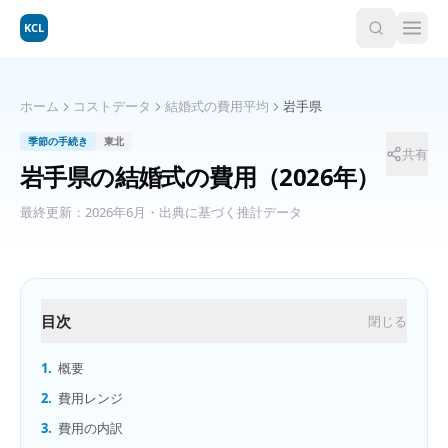
KCL
ホーム
コストデータ
結婚式の費用平均
岩手県
季節の手続き
東北
共有
岩手県
の
結婚式の費用
（2026年）
最終更新：
2026年6月
・出典に基づく推計データ
目次
閉じる
1.
概要
2.
費用レンジ
3.
費用の内訳