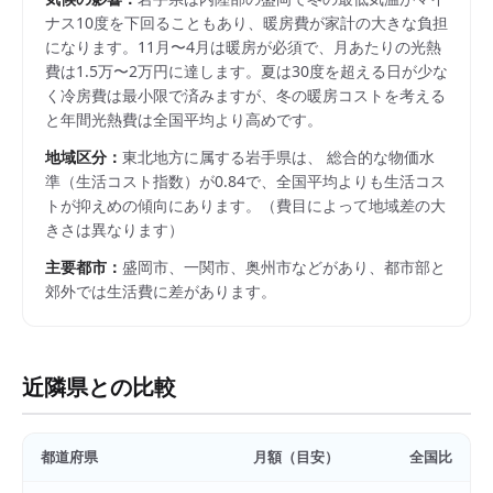
ナス10度を下回ることもあり、暖房費が家計の大きな負担
になります。11月〜4月は暖房が必須で、月あたりの光熱
費は1.5万〜2万円に達します。夏は30度を超える日が少な
く冷房費は最小限で済みますが、冬の暖房コストを考える
と年間光熱費は全国平均より高めです。
地域区分：
東北
地方に属する
岩手県
は、 総合的な物価水
準（生活コスト指数）が
0.84
で、
全国平均よりも生活コス
トが抑えめの傾向にあります。
（費目によって地域差の大
きさは異なります）
主要都市：
盛岡市、一関市、奥州市
などがあり、都市部と
郊外では生活費に差があります。
近隣県との比較
都道府県
月額（目安）
全国比