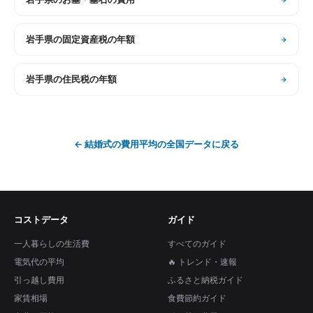
岩手県
の
固定資産税の年額
岩手県
の
住民税の年額
←
結婚式の費用平均
の全国データに戻る
コストデータ
ガイド
一人暮らしの生活費
すべてのガイド
電気代の平均
🔥 トレンド・速報
引っ越し費用
ふるさと納税ガイド
家賃相場
食費節約ガイド