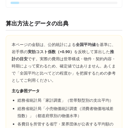
算出方法とデータの出典
本ページの金額は、公的統計による
全国平均値
を基準に、
岩手県
の
実効コスト係数（×
0.90
）
を反映して算出した
推
計の目安
です。実際の費用は世帯構成・物件・契約内容・
時期によって変わるため、確定値ではありません。あくま
で「全国平均と比べてどの程度か」を把握するための参考
としてご利用ください。
主な参照データ
総務省統計局「家計調査」（世帯類型別の支出平均）
総務省統計局「小売物価統計調査（消費者物価地域差
指数）」（都道府県別の物価水準）
各費目を所管する省庁・業界団体が公表する平均額の