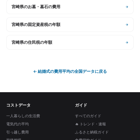
宮崎県
の
お墓・墓石の費用
宮崎県
の
固定資産税の年額
宮崎県
の
住民税の年額
←
結婚式の費用平均
の全国データに戻る
コストデータ
ガイド
一人暮らしの生活費
すべてのガイド
電気代の平均
🔥 トレンド・速報
引っ越し費用
ふるさと納税ガイド