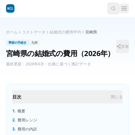
KCL
ホーム
コストデータ
結婚式の費用平均
宮崎県
季節の手続き
九州
共有
宮崎県
の
結婚式の費用
（2026年）
最終更新：
2026年6月
・出典に基づく推計データ
目次
閉じる
1.
概要
2.
費用レンジ
3.
費用の内訳