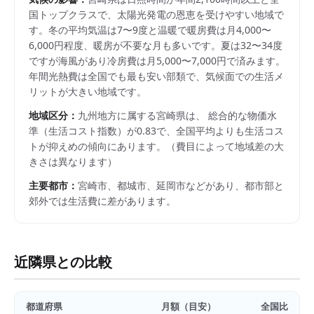
国トップクラスで、太陽光発電の恩恵を受けやすい地域で
す。冬の平均気温は7〜9度と温暖で暖房費は月4,000〜
6,000円程度、暖房が不要な月も多いです。夏は32〜34度
ですが海風があり冷房費は月5,000〜7,000円で済みます。
年間光熱費は全国でも最も安い部類で、気候面での生活メ
リットが大きい地域です。
地域区分：
九州
地方に属する
宮崎県
は、 総合的な物価水
準（生活コスト指数）が
0.83
で、
全国平均よりも生活コス
トが抑えめの傾向にあります。
（費目によって地域差の大
きさは異なります）
主要都市：
宮崎市、都城市、延岡市
などがあり、都市部と
郊外では生活費に差があります。
近隣県との比較
都道府県
月額（目安）
全国比