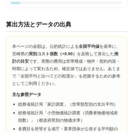
算出方法とデータの出典
本ページの金額は、公的統計による
全国平均値
を基準に、
宮崎県
の
実効コスト係数（×
0.90
）
を反映して算出した
推
計の目安
です。実際の費用は世帯構成・物件・契約内容・
時期によって変わるため、確定値ではありません。あくま
で「全国平均と比べてどの程度か」を把握するための参考
としてご利用ください。
主な参照データ
総務省統計局「家計調査」（世帯類型別の支出平均）
総務省統計局「小売物価統計調査（消費者物価地域差
指数）」（都道府県別の物価水準）
各費目を所管する省庁・業界団体が公表する平均額の