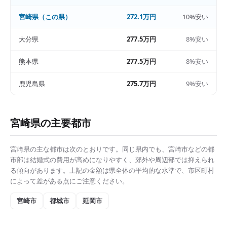
宮崎県
（この県）
272.1万円
10%安い
大分県
277.5万円
8%安い
熊本県
277.5万円
8%安い
鹿児島県
275.7万円
9%安い
宮崎県
の主要都市
宮崎県
の主な都市は次のとおりです。同じ県内でも、
宮崎市
などの都
市部は
結婚式の費用
が高めになりやすく、郊外や周辺部では抑えられ
る傾向があります。上記の金額は県全体の平均的な水準で、市区町村
によって差がある点にご注意ください。
宮崎市
都城市
延岡市