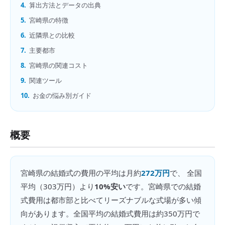
4.
算出方法とデータの出典
5.
宮崎県の特徴
6.
近隣県との比較
7.
主要都市
8.
宮崎県の関連コスト
9.
関連ツール
10.
お金の悩み別ガイド
概要
宮崎県
の
結婚式の費用
の平均は月約
272万円
で、 全国
平均（
303万円
）より
10%安い
です。
宮崎県での結婚
式費用は都市部と比べてリーズナブルな式場が多い傾
向があります。全国平均の結婚式費用は約350万円で