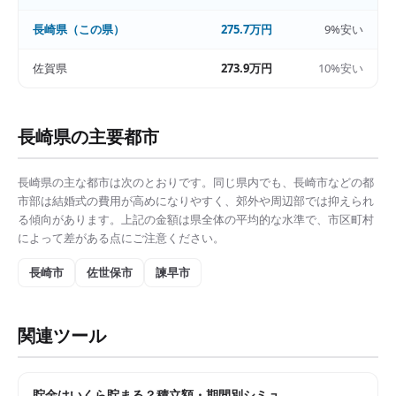
長崎県
（この県）
275.7万円
9%安い
佐賀県
273.9万円
10%安い
長崎県
の主要都市
長崎県
の主な都市は次のとおりです。同じ県内でも、
長崎市
などの都
市部は
結婚式の費用
が高めになりやすく、郊外や周辺部では抑えられ
る傾向があります。上記の金額は県全体の平均的な水準で、市区町村
によって差がある点にご注意ください。
長崎市
佐世保市
諫早市
関連ツール
貯金はいくら貯まる？積立額・期間別シミュ