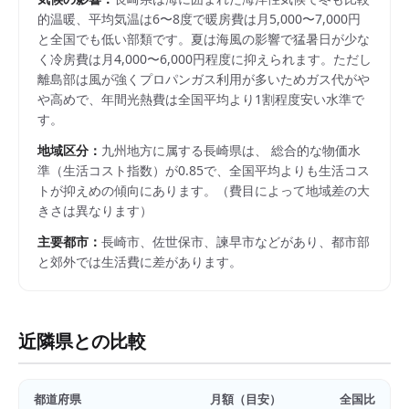
的温暖、平均気温は6〜8度で暖房費は月5,000〜7,000円
と全国でも低い部類です。夏は海風の影響で猛暑日が少な
く冷房費は月4,000〜6,000円程度に抑えられます。ただし
離島部は風が強くプロパンガス利用が多いためガス代がや
や高めで、年間光熱費は全国平均より1割程度安い水準で
す。
地域区分：
九州
地方に属する
長崎県
は、 総合的な物価水
準（生活コスト指数）が
0.85
で、
全国平均よりも生活コス
トが抑えめの傾向にあります。
（費目によって地域差の大
きさは異なります）
主要都市：
長崎市、佐世保市、諫早市
などがあり、都市部
と郊外では生活費に差があります。
近隣県との比較
都道府県
月額（目安）
全国比