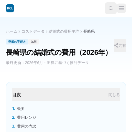
KCL
ホーム
コストデータ
結婚式の費用平均
長崎県
季節の手続き
九州
共有
長崎県
の
結婚式の費用
（2026年）
最終更新：
2026年6月
・出典に基づく推計データ
目次
閉じる
1.
概要
2.
費用レンジ
3.
費用の内訳