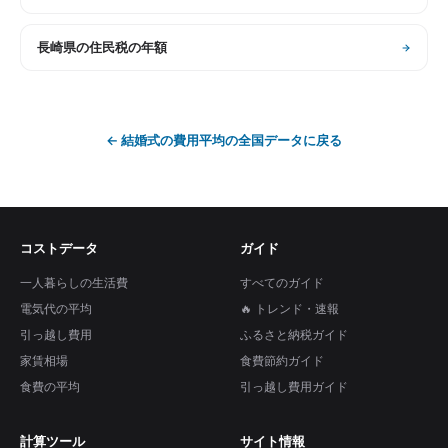
長崎県
の
住民税の年額
←
結婚式の費用平均
の全国データに戻る
コストデータ
ガイド
一人暮らしの生活費
すべてのガイド
電気代の平均
🔥 トレンド・速報
引っ越し費用
ふるさと納税ガイド
家賃相場
食費節約ガイド
食費の平均
引っ越し費用ガイド
計算ツール
サイト情報