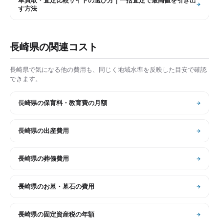
車買取・査定比較サイトの選び方｜一括査定で最高値を引き出
す方法
長崎県
の関連コスト
長崎県
で気になる他の費用も、同じく地域水準を反映した目安で確認
できます。
長崎県
の
保育料・教育費の月額
長崎県
の
出産費用
長崎県
の
葬儀費用
長崎県
の
お墓・墓石の費用
長崎県
の
固定資産税の年額