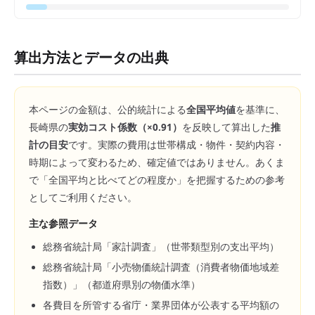
算出方法とデータの出典
本ページの金額は、公的統計による
全国平均値
を基準に、
長崎県
の
実効コスト係数（×
0.91
）
を反映して算出した
推
計の目安
です。実際の費用は世帯構成・物件・契約内容・
時期によって変わるため、確定値ではありません。あくま
で「全国平均と比べてどの程度か」を把握するための参考
としてご利用ください。
主な参照データ
総務省統計局「家計調査」（世帯類型別の支出平均）
総務省統計局「小売物価統計調査（消費者物価地域差
指数）」（都道府県別の物価水準）
各費目を所管する省庁・業界団体が公表する平均額の