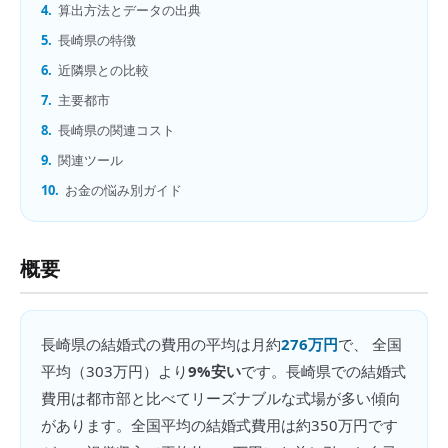
4.
算出方法とデータの出典
5.
長崎県の特徴
6.
近隣県との比較
7.
主要都市
8.
長崎県の関連コスト
9.
関連ツール
10.
お金の悩み別ガイド
概要
長崎県
の
結婚式の費用
の平均は月約
276万円
で、 全国
平均（
303万円
）より
9%安い
です。
長崎県での結婚式
費用は都市部と比べてリーズナブルな式場が多い傾向
があります。全国平均の結婚式費用は約350万円です