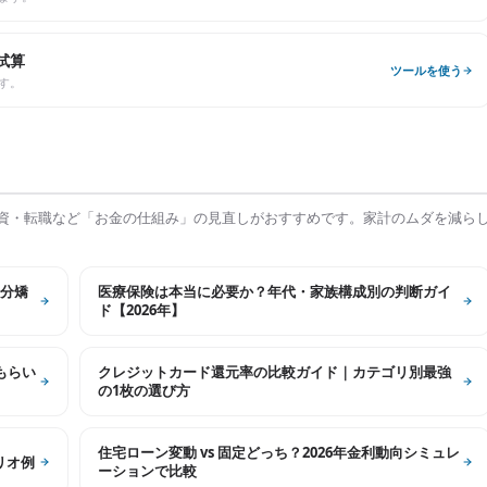
試算
ツールを使う
す。
資・転職など「お金の仕組み」の見直しがおすすめです。家計のムダを減ら
分矯
医療保険は本当に必要か？年代・家族構成別の判断ガイ
ド【2026年】
もらい
クレジットカード還元率の比較ガイド｜カテゴリ別最強
の1枚の選び方
住宅ローン変動 vs 固定どっち？2026年金利動向シミュレ
リオ例
ーションで比較