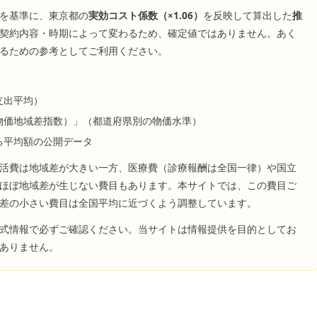
を基準に、
東京都
の
実効コスト係数（×
1.06
）
を反映して算出した
推
契約内容・時期によって変わるため、確定値ではありません。あく
るための参考としてご利用ください。
支出平均）
物価地域差指数）」（都道府県別の物価水準）
る平均額の公開データ
活費は地域差が大きい一方、医療費（診療報酬は全国一律）や国立
ほぼ地域差が生じない費目もあります。本サイトでは、この費目ご
差の小さい費目は全国平均に近づくよう調整しています。
式情報で必ずご確認ください。当サイトは情報提供を目的としてお
ありません。