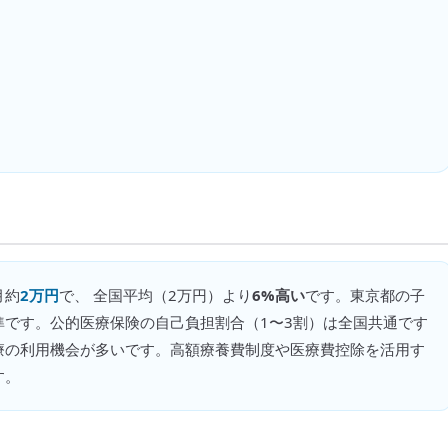
月約
2万円
で、 全国平均（
2万円
）より
6%高い
です。
東京都の子
準です。公的医療保険の自己負担割合（1〜3割）は全国共通です
療の利用機会が多いです。高額療養費制度や医療費控除を活用す
す。