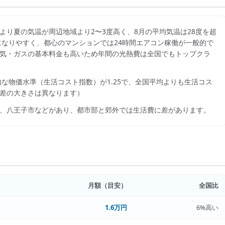
より夏の気温が周辺地域より2〜3度高く、8月の平均気温は28度を超
になりやすく、都心のマンションでは24時間エアコン稼働が一般的で
り、電気・ガスの基本料金も高いため年間の光熱費は全国でもトップクラ
的な物価水準（生活コスト指数）が
1.25
で、
全国平均よりも生活コス
差の大きさは異なります）
、八王子市
などがあり、都市部と郊外では生活費に差があります。
月額（目安）
全国比
1.6万円
6%高い