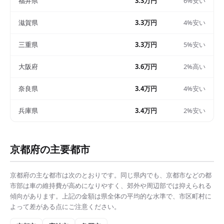
福井県
3.3万円
6%安い
滋賀県
3.3万円
4%安い
三重県
3.3万円
5%安い
大阪府
3.6万円
2%高い
奈良県
3.4万円
4%安い
兵庫県
3.4万円
2%安い
京都府
の主要都市
京都府
の主な都市は次のとおりです。同じ県内でも、
京都市
などの都
市部は
車の維持費
が高めになりやすく、郊外や周辺部では抑えられる
傾向があります。上記の金額は県全体の平均的な水準で、市区町村に
よって差がある点にご注意ください。