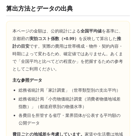
算出方法とデータの出典
本ページの金額は、公的統計による
全国平均値
を基準に、
京都府
の
実効コスト係数（×
0.99
）
を反映して算出した
推
計の目安
です。実際の費用は世帯構成・物件・契約内容・
時期によって変わるため、確定値ではありません。あくま
で「全国平均と比べてどの程度か」を把握するための参考
としてご利用ください。
主な参照データ
総務省統計局「家計調査」（世帯類型別の支出平均）
総務省統計局「小売物価統計調査（消費者物価地域差
指数）」（都道府県別の物価水準）
各費目を所管する省庁・業界団体が公表する平均額の
公開データ
費目ごとの地域差を考慮しています。
家賃や生活費は地域