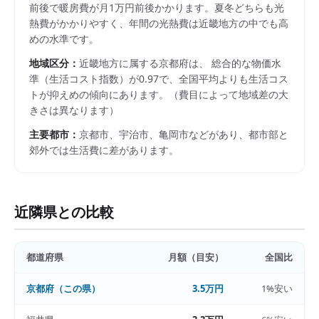
前後で暖房費が月1万円前後かかります。夏冬どちらも光
熱費がかかりやすく、年間の光熱費は近畿地方の中でも高
めの水準です。
地域区分：
近畿
地方に属する
京都府
は、 総合的な物価水
準（生活コスト指数）が
0.97
で、
全国平均よりも生活コス
トが抑えめの傾向にあります。
（費目によって地域差の大
きさは異なります）
主要都市：
京都市、宇治市、亀岡市
などがあり、都市部と
郊外では生活費に差があります。
近隣県との比較
都道府県
月額（目安）
全国比
京都府
（この県）
3.5万円
1%安い