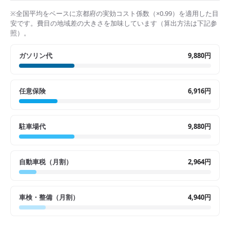
※全国平均をベースに
京都府
の実効コスト係数（×
0.99
）を適用した目
安です。費目の地域差の大きさを加味しています（算出方法は下記参
照）。
ガソリン代
9,880円
任意保険
6,916円
駐車場代
9,880円
自動車税（月割）
2,964円
車検・整備（月割）
4,940円