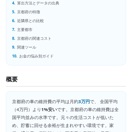
4.
算出方法とデータの出典
5.
京都府の特徴
6.
近隣県との比較
7.
主要都市
8.
京都府の関連コスト
9.
関連ツール
10.
お金の悩み別ガイド
概要
京都府
の
車の維持費
の平均は月約
3万円
で、 全国平均
（
4万円
）より
1%安い
です。
京都府の車の維持費は全
国平均並みの水準です。元々の生活コストが低いた
め、貯蓄に回せる余裕が生まれやすい環境です。家