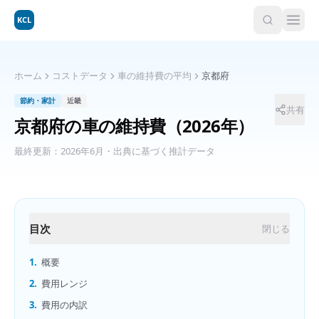
KCL
ホーム
コストデータ
車の維持費の平均
京都府
節約・家計
近畿
共有
京都府
の
車の維持費
（2026年）
最終更新：
2026年6月
・出典に基づく推計データ
目次
閉じる
1.
概要
2.
費用レンジ
3.
費用の内訳