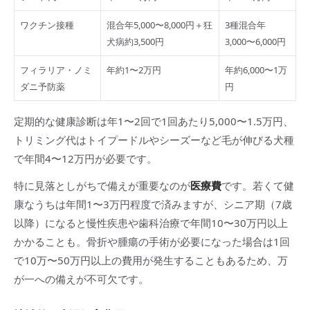
ワクチン接種
混合年5,000〜8,000円＋狂
3種混合年
犬病約3,500円
3,000〜6,000円
フィラリア・ノミ
年約1〜2万円
年約6,000〜1万
ダニ予防薬
円
定期的な健康診断は年1〜2回で1回あたり5,000〜1.5万円、
トリミング代はトイプードルやシーズーなど毛が伸びる犬種
で年間4〜12万円が必要です。
特に見落としがちで備えが重要なのが
医療費
です。若くて健
康なうちは年間1〜3万円程度で済みますが、シニア期（7歳
以降）になると慢性疾患や歯科治療で年間10〜30万円以上
かかることも。骨折や腫瘍の手術が必要になった場合は1回
で10万〜50万円以上の費用が発生することもあるため、万
が一への備えが不可欠です。