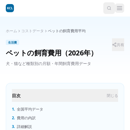
KCL
ホーム
コストデータ
ペットの飼育費用平均
生活費
共有
ペットの飼育費用
（2026年）
犬・猫など種類別の月額・年間飼育費用データ
目次
閉じる
1.
全国平均データ
2.
費用の内訳
3.
詳細解説