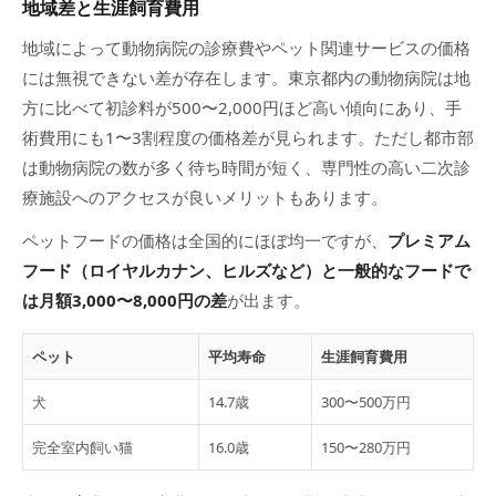
地域差と生涯飼育費用
地域によって動物病院の診療費やペット関連サービスの価格
には無視できない差が存在します。東京都内の動物病院は地
方に比べて初診料が500〜2,000円ほど高い傾向にあり、手
術費用にも1〜3割程度の価格差が見られます。ただし都市部
は動物病院の数が多く待ち時間が短く、専門性の高い二次診
療施設へのアクセスが良いメリットもあります。
ペットフードの価格は全国的にほぼ均一ですが、
プレミアム
フード（ロイヤルカナン、ヒルズなど）と一般的なフードで
は月額3,000〜8,000円の差
が出ます。
ペット
平均寿命
生涯飼育費用
犬
14.7歳
300〜500万円
完全室内飼い猫
16.0歳
150〜280万円