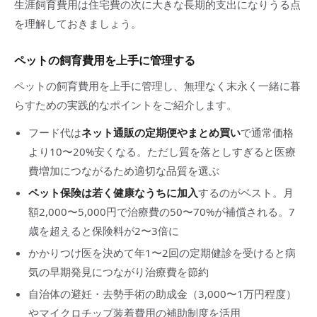
生涯飼育費用は住宅費の次に大きな長期的支出になりうる点
を理解しておきましょう。
ペットの飼育費用を上手に管理する
ペットの飼育費用を上手に管理し、無理なく末永く一緒に暮
らすための実践的なポイントをご紹介します。
フード代は
ネット通販の定期便やまとめ買い
で通常価格
より10〜20%安くなる。ただし質を落としすぎると医療
費増加につながるため適切な品質を選ぶ
ペット保険は若く健康なうちに加入
するのがベスト。月
額2,000〜5,000円で治療費の50〜70%が補償される。7
歳を超えると保険料が2〜3倍に
かかりつけ医を決めて年1〜2回の定期健診を受けると病
気の早期発見につながり治療費を節約
自治体の避妊・去勢手術の助成金（3,000〜1万円程度）
やマイクロチップ装着費用の補助制度を活用