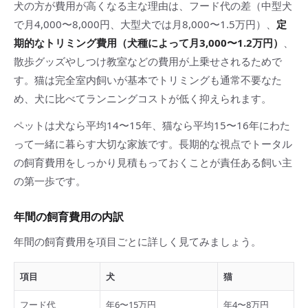
犬の方が費用が高くなる主な理由は、フード代の差（中型犬
で月4,000〜8,000円、大型犬では月8,000〜1.5万円）、
定
期的なトリミング費用（犬種によって月3,000〜1.2万円）
、
散歩グッズやしつけ教室などの費用が上乗せされるためで
す。猫は完全室内飼いが基本でトリミングも通常不要なた
め、犬に比べてランニングコストが低く抑えられます。
ペットは犬なら平均14〜15年、猫なら平均15〜16年にわた
って一緒に暮らす大切な家族です。長期的な視点でトータル
の飼育費用をしっかり見積もっておくことが責任ある飼い主
の第一歩です。
年間の飼育費用の内訳
年間の飼育費用を項目ごとに詳しく見てみましょう。
項目
犬
猫
フード代
年6〜15万円
年4〜8万円