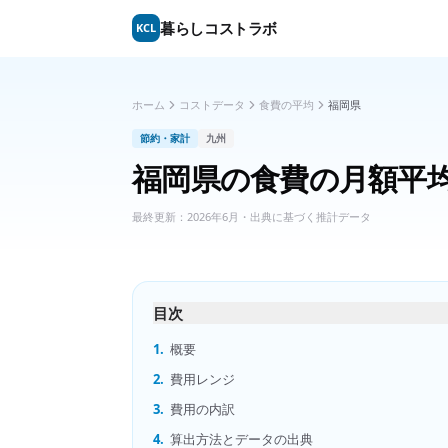
暮らしコストラボ
KCL
ホーム
コストデータ
食費の平均
福岡県
節約・家計
九州
福岡県
の
食費の月額平
最終更新：
2026年6月
・出典に基づく推計データ
目次
1.
概要
2.
費用レンジ
3.
費用の内訳
4.
算出方法とデータの出典