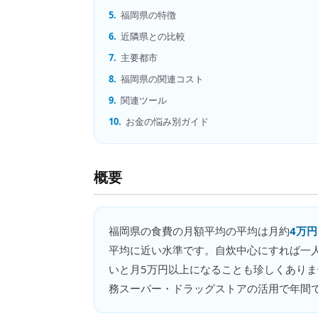
5.
福岡県の特徴
6.
近隣県との比較
7.
主要都市
8.
福岡県の関連コスト
9.
関連ツール
10.
お金の悩み別ガイド
概要
福岡県
の
食費の月額平均
の平均は月約
4万円
平均に近い水準です。自炊中心にすれば一
いと月5万円以上になることも珍しくあり
務スーパー・ドラッグストアの活用で年間