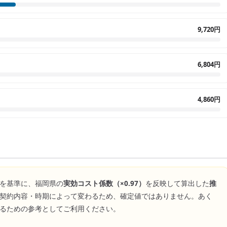
9,720円
6,804円
4,860円
を基準に、
福岡県
の
実効コスト係数（×
0.97
）
を反映して算出した
推
契約内容・時期によって変わるため、確定値ではありません。あく
るための参考としてご利用ください。