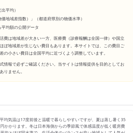
支出平均）
物価地域差指数）」（都道府県別の物価水準）
る平均額の公開データ
活費は地域差が大きい一方、医療費（診療報酬は全国一律）や国立
ほぼ地域差が生じない費目もあります。本サイトでは、この費目ご
差の小さい費目は全国平均に近づくよう調整しています。
式情報で必ずご確認ください。当サイトは情報提供を目的としてお
ありません。
平均気温は17度前後と温暖で暮らしやすいですが、夏は蒸し暑く35
1万円かかります。冬は日本海側からの季節風で体感温度が低く暖房費
全国平均とほぼ同水準で、生活全体のバランスが良い地域として人気が