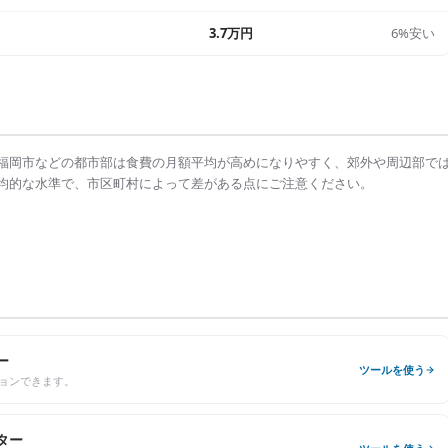
3.7万円
6%安い
福岡市
などの都市部は
食費の月額平均
が高めになりやすく、郊外や周辺部で
均的な水準で、市区町村によって差がある点にご注意ください。
ー
ツールを使う
ョンできます。
ター