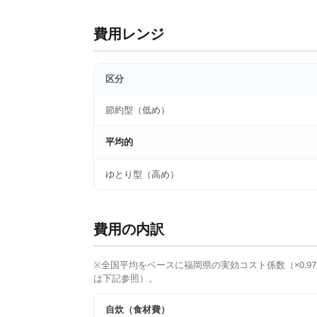
費用レンジ
区分
節約型（低め）
平均的
ゆとり型（高め）
費用の内訳
※全国平均をベースに
福岡県
の実効コスト係数（×
0.97
は下記参照）。
自炊（食材費）