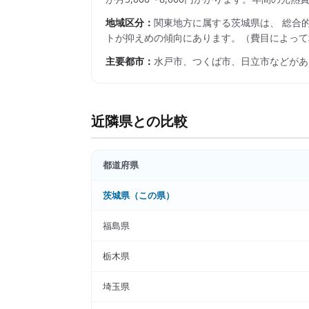
地域区分：
関東
地方に属する
茨城県
は、 総合
トが抑えめの傾向にあります。
（費目によって
主要都市：
水戸市、つくば市、日立市
などがあ
近隣県との比較
都道府県
茨城県
（この県）
福島県
栃木県
埼玉県