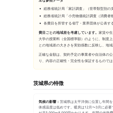
主な参照データ
総務省統計局「家計調査」（世帯類型別の
総務省統計局「小売物価統計調査（消費者
各費目を所管する省庁・業界団体が公表す
費目ごとの地域差を考慮しています。
家賃や生
大学の授業料（全国標準額）のように、制度上
との地域差の大きさを実効係数に反映し、地域
正確な金額は、契約予定の事業者や自治体の公
り、内容の正確性・完全性を保証するものでは
茨城県
の特徴
気候の影響：
茨城県は太平洋側に位置し年間を
体感温度は低めです。暖房は12月〜3月に必要で
が月5,000〜8,000円かかります。年間の