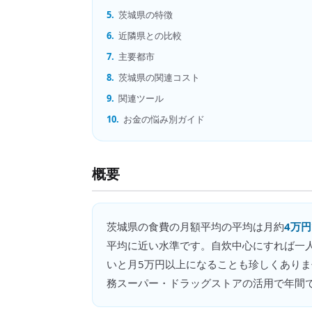
5.
茨城県の特徴
6.
近隣県との比較
7.
主要都市
8.
茨城県の関連コスト
9.
関連ツール
10.
お金の悩み別ガイド
概要
茨城県
の
食費の月額平均
の平均は月約
4万円
平均に近い水準です。自炊中心にすれば一
いと月5万円以上になることも珍しくあり
務スーパー・ドラッグストアの活用で年間