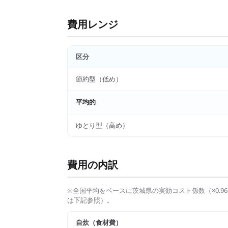
費用レンジ
区分
節約型（低め）
平均的
ゆとり型（高め）
費用の内訳
※全国平均をベースに
茨城県
の実効コスト係数（×
0.96
は下記参照）。
自炊（食材費）