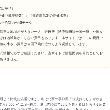
支出平均）
物価地域差指数）」（都道府県別の物価水準）
る平均額の公開データ
活費は地域差が大きい一方、医療費（診療報酬は全国一律）や国立
ほぼ地域差が生じない費目もあります。本サイトでは、この費目ご
差の小さい費目は全国平均に近づくよう調整しています。
式情報で必ずご確認ください。当サイトは情報提供を目的としてお
ありません。
通じて比較的温暖ですが、冬は北西の季節風「筑波おろし」が吹き
月8,000〜1.2万円程度、夏は内陸部で35度を超える日もあり冷房費
光熱費は全国平均とほぼ同水準で、極端な出費は少ない地域です。