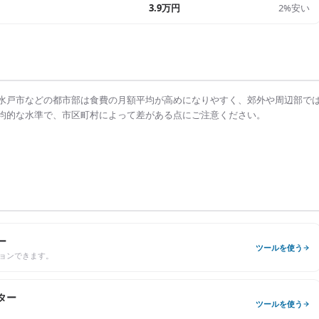
3.9万円
2%安い
水戸市
などの都市部は
食費の月額平均
が高めになりやすく、郊外や周辺部で
均的な水準で、市区町村によって差がある点にご注意ください。
ー
ツールを使う
ョンできます。
ター
ツールを使う