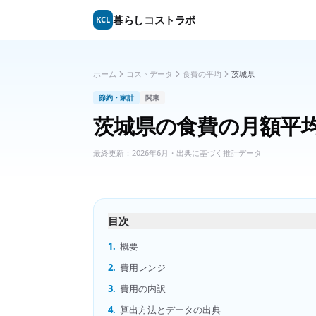
暮らしコストラボ
KCL
ホーム
コストデータ
食費の平均
茨城県
節約・家計
関東
茨城県
の
食費の月額平
最終更新：
2026年6月
・出典に基づく推計データ
目次
1.
概要
2.
費用レンジ
3.
費用の内訳
4.
算出方法とデータの出典