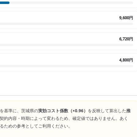
9,600円
6,720円
4,800円
を基準に、
茨城県
の
実効コスト係数（×
0.96
）
を反映して算出した
推
契約内容・時期によって変わるため、確定値ではありません。あく
るための参考としてご利用ください。