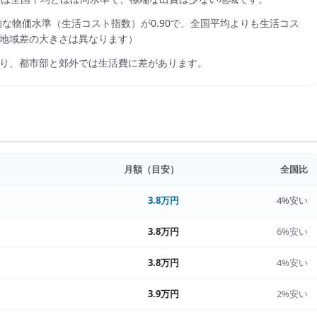
的な物価水準（生活コスト指数）が
0.90
で、
全国平均よりも生活コス
地域差の大きさは異なります）
り、都市部と郊外では生活費に差があります。
月額（目安）
全国比
3.8万円
4%安い
3.8万円
6%安い
3.8万円
4%安い
3.9万円
2%安い