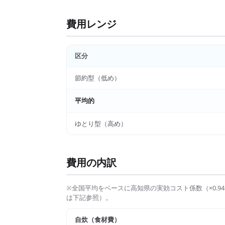
費用レンジ
区分
節約型（低め）
平均的
ゆとり型（高め）
費用の内訳
※全国平均をベースに
高知県
の実効コスト係数（×
0.94
は下記参照）。
自炊（食材費）