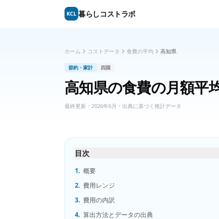
暮らしコストラボ
KCL
ホーム
コストデータ
食費の平均
高知県
節約・家計
四国
高知県
の
食費の月額平
最終更新：
2026年6月
・出典に基づく推計データ
目次
1.
概要
2.
費用レンジ
3.
費用の内訳
4.
算出方法とデータの出典