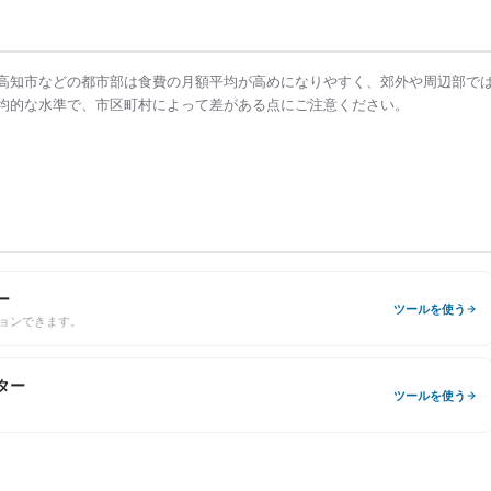
高知市
などの都市部は
食費の月額平均
が高めになりやすく、郊外や周辺部で
均的な水準で、市区町村によって差がある点にご注意ください。
ー
ツールを使う
ョンできます。
ター
ツールを使う