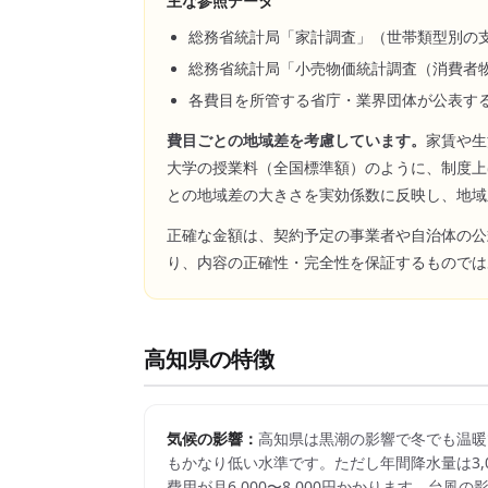
主な参照データ
総務省統計局「家計調査」（世帯類型別の
総務省統計局「小売物価統計調査（消費者
各費目を所管する省庁・業界団体が公表す
費目ごとの地域差を考慮しています。
家賃や生
大学の授業料（全国標準額）のように、制度上
との地域差の大きさを実効係数に反映し、地域
正確な金額は、契約予定の事業者や自治体の公
り、内容の正確性・完全性を保証するものでは
高知県
の特徴
気候の影響：
高知県は黒潮の影響で冬でも温暖で
もかなり低い水準です。ただし年間降水量は3,
費用が月6,000〜8,000円かかります。台