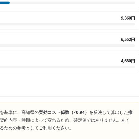
9,360円
6,552円
4,680円
を基準に、
高知県
の
実効コスト係数（×
0.94
）
を反映して算出した
推
契約内容・時期によって変わるため、確定値ではありません。あく
るための参考としてご利用ください。