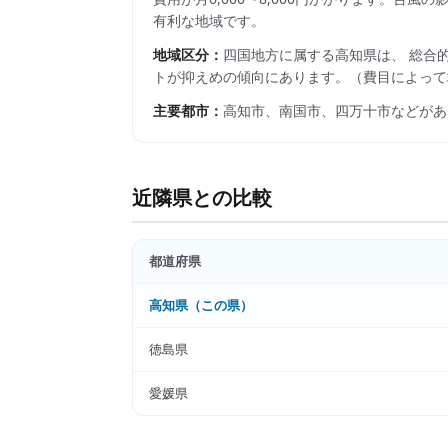
有利な地域です。
地域区分：
四国
地方に属する
高知県
は、 総合
トが抑えめの傾向にあります。
（費目によって
主要都市：
高知市、南国市、四万十市
などがあ
近隣県との比較
都道府県
高知県
（この県）
徳島県
愛媛県