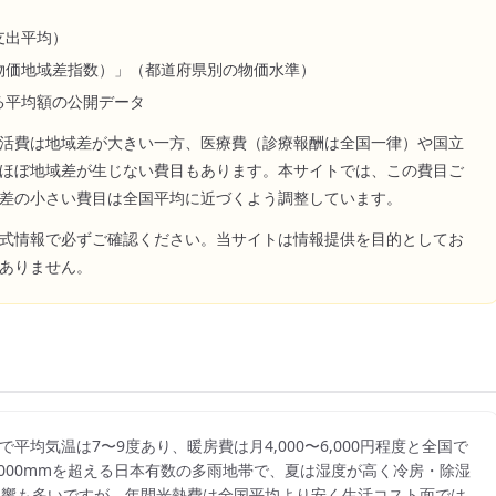
支出平均）
物価地域差指数）」（都道府県別の物価水準）
る平均額の公開データ
活費は地域差が大きい一方、医療費（診療報酬は全国一律）や国立
ほぼ地域差が生じない費目もあります。本サイトでは、この費目ご
差の小さい費目は全国平均に近づくよう調整しています。
式情報で必ずご確認ください。当サイトは情報提供を目的としてお
ありません。
平均気温は7〜9度あり、暖房費は月4,000〜6,000円程度と全国で
000mmを超える日本有数の多雨地帯で、夏は湿度が高く冷房・除湿
風の影響も多いですが、年間光熱費は全国平均より安く生活コスト面では