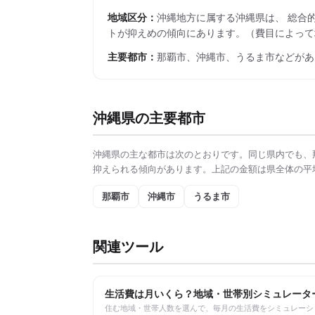
地域区分：
沖縄
地方に属する
沖縄県
は、 総合
トが抑えめの傾向にあります。
（費目によって
主要都市：
那覇市、沖縄市、うるま市
などがあ
沖縄県
の主要都市
沖縄県
の主な都市は次のとおりです。同じ県内でも、
抑えられる傾向があります。上記の金額は県全体の平
那覇市
沖縄市
うるま市
関連ツール
生活費は月いくら？地域・世帯別シミュレータ
住む地域・世帯人数を選んで、毎月の生活費をシミュレーシ