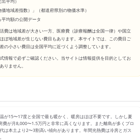
支出平均）
物価地域差指数）」（都道府県別の物価水準）
る平均額の公開データ
活費は地域差が大きい一方、医療費（診療報酬は全国一律）や国立
ほぼ地域差が生じない費目もあります。本サイトでは、この費目ご
差の小さい費目は全国平均に近づくよう調整しています。
式情報で必ずご確認ください。当サイトは情報提供を目的としてお
ありません。
温が15〜17度と全国で最も暖かく、暖房はほぼ不要です。しかし夏
費が月8,000〜1.5万円と非常に高くなります。また離島が多くプロ
代は本土より2〜3割高い傾向があります。年間光熱費は冷房とガス
。