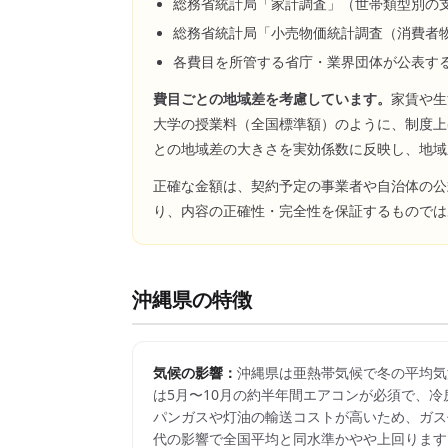
総務省統計局「家計調査」（世帯類型別の
総務省統計局「小売物価統計調査（消費者
各費目を所管する省庁・業界団体が公表す
費目ごとの地域差を考慮しています。
家賃や生
大学の授業料（全国標準額）のように、制度上
との地域差の大きさを実効係数に反映し、地域
正確な金額は、契約予定の事業者や自治体の公
り、内容の正確性・完全性を保証するものでは
沖縄県
の特徴
気候の影響：
沖縄県は亜熱帯気候で冬の平均気
は5月〜10月の約半年間エアコンが必須で、冷房
パンガスや灯油の輸送コストが高いため、ガス
代の影響で全国平均と同水準かやや上回ります