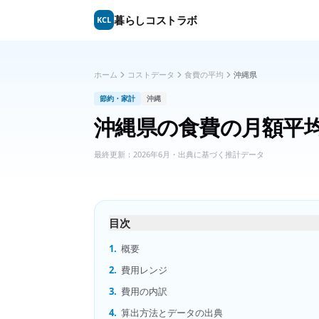
暮らしコストラボ
KCL
ホーム
コストデータ
食費の平均
沖縄県
節約・家計
沖縄
沖縄県
の
食費の月額平
最終更新：
2026年6月
・出典に基づく推計データ
目次
1.
概要
2.
費用レンジ
3.
費用の内訳
4.
算出方法とデータの出典