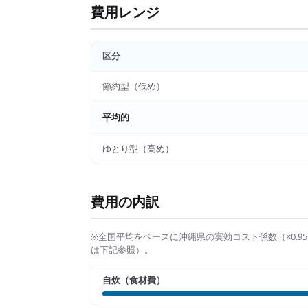
費用レンジ
区分
節約型（低め）
平均的
ゆとり型（高め）
費用の内訳
※全国平均をベースに
沖縄県
の実効コスト係数（×
0.95
は下記参照）。
自炊（食材費）