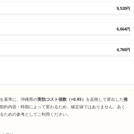
9,520円
6,664円
4,760円
を基準に、
沖縄県
の
実効コスト係数（×
0.95
）
を反映して算出した
推
契約内容・時期によって変わるため、確定値ではありません。あく
るための参考としてご利用ください。