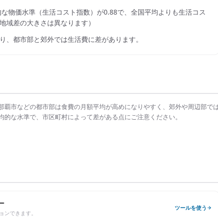
的な物価水準（生活コスト指数）が
0.88
で、
全国平均よりも生活コス
地域差の大きさは異なります）
り、都市部と郊外では生活費に差があります。
那覇市
などの都市部は
食費の月額平均
が高めになりやすく、郊外や周辺部で
均的な水準で、市区町村によって差がある点にご注意ください。
ー
ツールを使う
ョンできます。