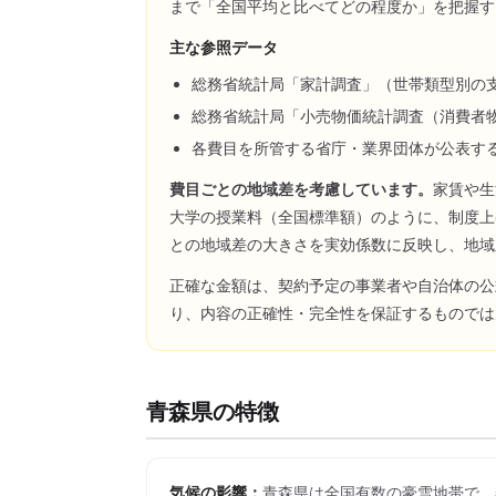
まで「全国平均と比べてどの程度か」を把握す
主な参照データ
総務省統計局「家計調査」（世帯類型別の
総務省統計局「小売物価統計調査（消費者
各費目を所管する省庁・業界団体が公表す
費目ごとの地域差を考慮しています。
家賃や生
大学の授業料（全国標準額）のように、制度上
との地域差の大きさを実効係数に反映し、地域
正確な金額は、契約予定の事業者や自治体の公
り、内容の正確性・完全性を保証するものでは
青森県
の特徴
気候の影響：
青森県は全国有数の豪雪地帯で、