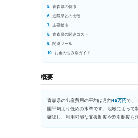
5.
青森県の特徴
6.
近隣県との比較
7.
主要都市
8.
青森県の関連コスト
9.
関連ツール
10.
お金の悩み別ガイド
概要
青森県
の
出産費用
の平均は月約
46万円
で、
国平均より低めの水準です。地域によって
確認し、利用可能な支援制度や割引制度を