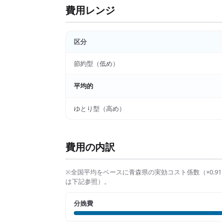
費用レンジ
区分
節約型（低め）
平均的
ゆとり型（高め）
費用の内訳
※全国平均をベースに
青森県
の実効コスト係数（×
0.91
は下記参照）。
分娩費