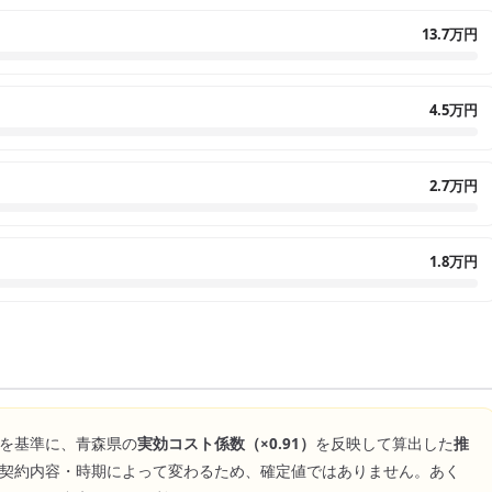
13.7万円
4.5万円
2.7万円
1.8万円
を基準に、
青森県
の
実効コスト係数（×
0.91
）
を反映して算出した
推
契約内容・時期によって変わるため、確定値ではありません。あく