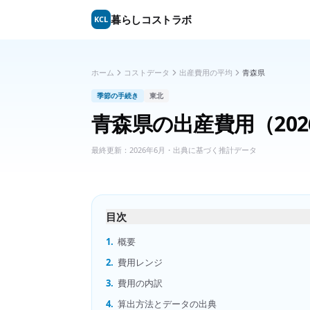
暮らしコストラボ
KCL
ホーム
コストデータ
出産費用の平均
青森県
季節の手続き
東北
青森県
の
出産費用
（20
最終更新：
2026年6月
・出典に基づく推計データ
目次
1.
概要
2.
費用レンジ
3.
費用の内訳
4.
算出方法とデータの出典