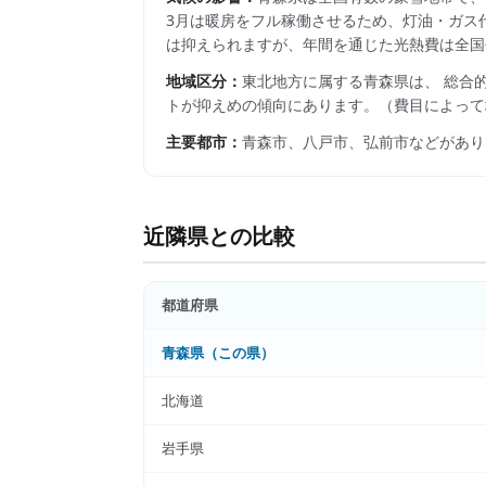
3月は暖房をフル稼働させるため、灯油・ガス
は抑えられますが、年間を通じた光熱費は全国
地域区分：
東北
地方に属する
青森県
は、 総合
トが抑えめの傾向にあります。
（費目によって
主要都市：
青森市、八戸市、弘前市
などがあり
近隣県との比較
都道府県
青森県
（この県）
北海道
岩手県