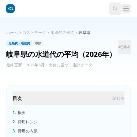
KCL
ホーム
コストデータ
水道代の平均
岐阜県
光熱費・通信費
中部
共有
岐阜県
の
水道代の平均
（2026年）
最終更新：
2026年6月
・出典に基づく推計データ
目次
閉じる
1.
概要
2.
費用レンジ
3.
費用の内訳