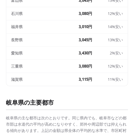
富山県
3,045円
13%安い
石川県
3,080円
12%安い
福井県
3,010円
14%安い
長野県
3,045円
13%安い
愛知県
3,430円
2%安い
三重県
3,080円
12%安い
滋賀県
3,115円
11%安い
岐阜県
の主要都市
岐阜県
の主な都市は次のとおりです。同じ県内でも、
岐阜市
などの都
市部は
水道代の平均
が高めになりやすく、郊外や周辺部では抑えられ
る傾向があります。上記の金額は県全体の平均的な水準で、市区町村