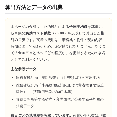
算出方法とデータの出典
本ページの金額は、公的統計による
全国平均値
を基準に、
岐阜県
の
実効コスト係数（×
0.88
）
を反映して算出した
推
計の目安
です。実際の費用は世帯構成・物件・契約内容・
時期によって変わるため、確定値ではありません。あくま
で「全国平均と比べてどの程度か」を把握するための参考
としてご利用ください。
主な参照データ
総務省統計局「家計調査」（世帯類型別の支出平均）
総務省統計局「小売物価統計調査（消費者物価地域差
指数）」（都道府県別の物価水準）
各費目を所管する省庁・業界団体が公表する平均額の
公開データ
費目ごとの地域差を考慮しています。
家賃や生活費は地域