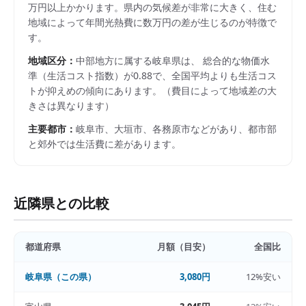
万円以上かかります。県内の気候差が非常に大きく、住む
地域によって年間光熱費に数万円の差が生じるのが特徴で
す。
地域区分：
中部
地方に属する
岐阜県
は、 総合的な物価水
準（生活コスト指数）が
0.88
で、
全国平均よりも生活コス
トが抑えめの傾向にあります。
（費目によって地域差の大
きさは異なります）
主要都市：
岐阜市、大垣市、各務原市
などがあり、都市部
と郊外では生活費に差があります。
近隣県との比較
都道府県
月額（目安）
全国比
岐阜県
（この県）
3,080円
12%安い