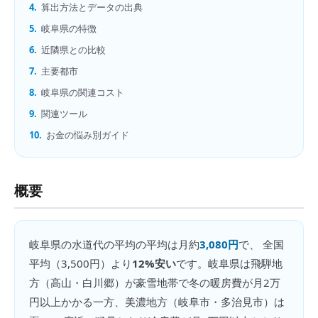
4.
算出方法とデータの出典
5.
岐阜県の特徴
6.
近隣県との比較
7.
主要都市
8.
岐阜県の関連コスト
9.
関連ツール
10.
お金の悩み別ガイド
概要
岐阜県
の
水道代の平均
の平均は月約
3,080円
で、 全国
平均（
3,500円
）より
12%安い
です。
岐阜県は飛騨地
方（高山・白川郷）が豪雪地帯で冬の暖房費が月2万
円以上かかる一方、美濃地方（岐阜市・多治見市）は