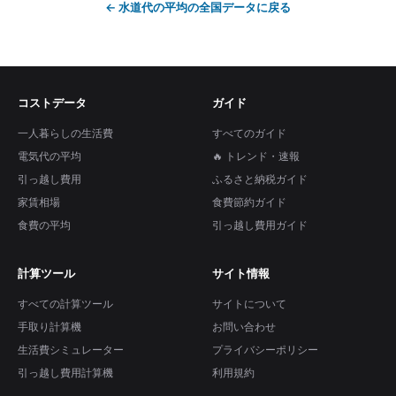
←
水道代の平均
の全国データに戻る
コストデータ
ガイド
一人暮らしの生活費
すべてのガイド
電気代の平均
🔥 トレンド・速報
引っ越し費用
ふるさと納税ガイド
家賃相場
食費節約ガイド
食費の平均
引っ越し費用ガイド
計算ツール
サイト情報
すべての計算ツール
サイトについて
手取り計算機
お問い合わせ
生活費シミュレーター
プライバシーポリシー
引っ越し費用計算機
利用規約