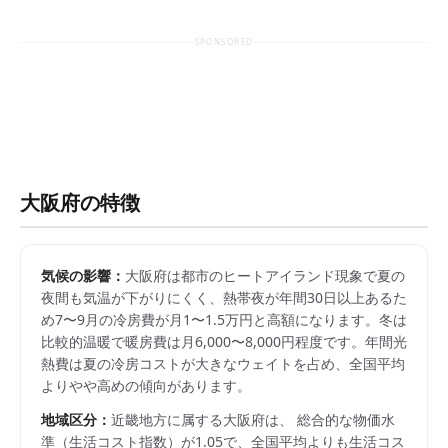
SPONSORED
大阪府
の特徴
気候の影響：
大阪府は都市のヒートアイランド現象で夏の
夜間も気温が下がりにくく、熱帯夜が年間30日以上あるた
め7〜9月の冷房費が月1〜1.5万円と高額になります。冬は
比較的温暖で暖房費は月6,000〜8,000円程度です。年間光
熱費は夏の冷房コストが大きなウェイトを占め、全国平均
よりやや高めの傾向があります。
地域区分：
近畿
地方に属する
大阪府
は、 総合的な物価水
準（生活コスト指数）が
1.05
で、
全国平均よりも生活コス