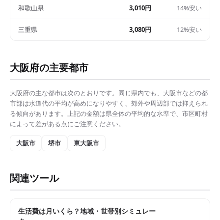
和歌山県
3,010円
14%安い
三重県
3,080円
12%安い
大阪府
の主要都市
大阪府
の主な都市は次のとおりです。同じ県内でも、
大阪市
などの都
市部は
水道代の平均
が高めになりやすく、郊外や周辺部では抑えられ
る傾向があります。上記の金額は県全体の平均的な水準で、市区町村
によって差がある点にご注意ください。
大阪市
堺市
東大阪市
関連ツール
生活費は月いくら？地域・世帯別シミュレー