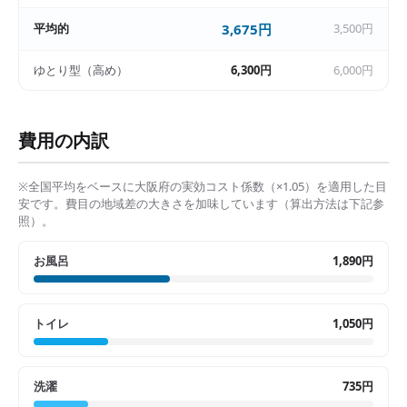
平均的
3,675円
3,500円
ゆとり型（高め）
6,300円
6,000円
費用の内訳
※全国平均をベースに
大阪府
の実効コスト係数（×
1.05
）を適用した目
安です。費目の地域差の大きさを加味しています（算出方法は下記参
照）。
お風呂
1,890円
トイレ
1,050円
洗濯
735円