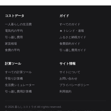
コストデータ
ガイド
一人暮らしの生活費
すべてのガイド
電気代の平均
🔥 トレンド・速報
引っ越し費用
ふるさと納税ガイド
家賃相場
食費節約ガイド
食費の平均
引っ越し費用ガイド
計算ツール
サイト情報
すべての計算ツール
サイトについて
手取り計算機
お問い合わせ
生活費シミュレーター
プライバシーポリシー
引っ越し費用計算機
利用規約
© 2026 暮らしコストラボ All rights reserved.