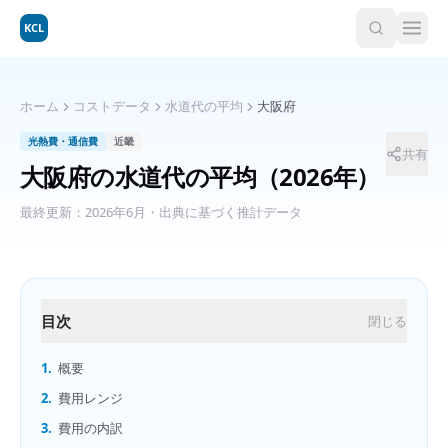
KCL
ホーム
コストデータ
水道代の平均
大阪府
光熱費・通信費
近畿
共有
大阪府
の
水道代の平均
（2026年）
最終更新：
2026年6月
・出典に基づく推計データ
目次
閉じる
1.
概要
2.
費用レンジ
3.
費用の内訳