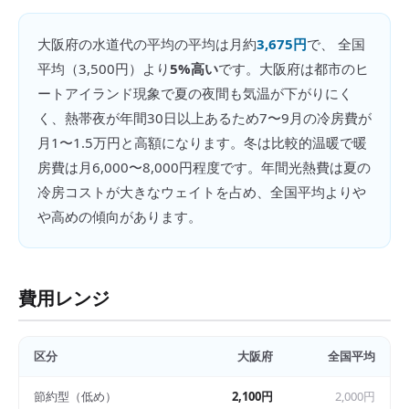
大阪府
の
水道代の平均
の平均は月約
3,675円
で、 全国
平均（
3,500円
）より
5%高い
です。
大阪府は都市のヒ
ートアイランド現象で夏の夜間も気温が下がりにく
く、熱帯夜が年間30日以上あるため7〜9月の冷房費が
月1〜1.5万円と高額になります。冬は比較的温暖で暖
房費は月6,000〜8,000円程度です。年間光熱費は夏の
冷房コストが大きなウェイトを占め、全国平均よりや
や高めの傾向があります。
費用レンジ
区分
大阪府
全国平均
節約型（低め）
2,100円
2,000円