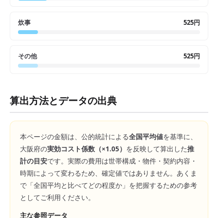
炊事
525円
その他
525円
算出方法とデータの出典
本ページの金額は、公的統計による
全国平均値
を基準に、
大阪府
の
実効コスト係数（×
1.05
）
を反映して算出した
推
計の目安
です。実際の費用は世帯構成・物件・契約内容・
時期によって変わるため、確定値ではありません。あくま
で「全国平均と比べてどの程度か」を把握するための参考
としてご利用ください。
主な参照データ