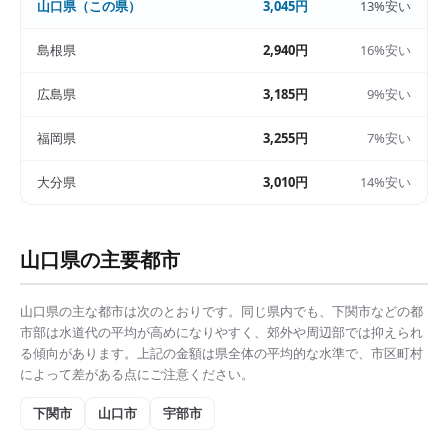
山口県
（この県）
3,045円
13%安い
島根県
2,940円
16%安い
広島県
3,185円
9%安い
福岡県
3,255円
7%安い
大分県
3,010円
14%安い
山口県
の主要都市
山口県
の主な都市は次のとおりです。同じ県内でも、
下関市
などの都
市部は
水道代の平均
が高めになりやすく、郊外や周辺部では抑えられ
る傾向があります。上記の金額は県全体の平均的な水準で、市区町村
によって差がある点にご注意ください。
下関市
山口市
宇部市