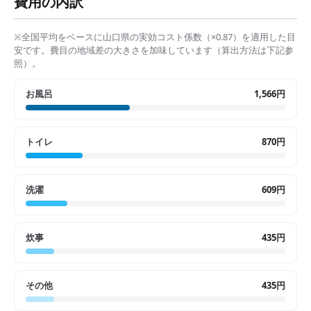
費用の内訳
※全国平均をベースに
山口県
の実効コスト係数（×
0.87
）を適用した目
安です。費目の地域差の大きさを加味しています（算出方法は下記参
照）。
お風呂
1,566円
トイレ
870円
洗濯
609円
炊事
435円
その他
435円