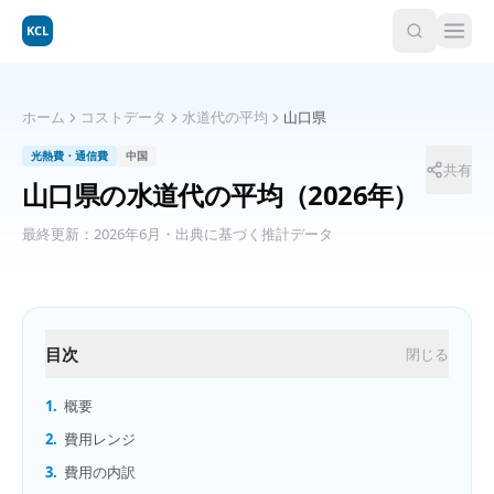
KCL
ホーム
コストデータ
水道代の平均
山口県
光熱費・通信費
中国
共有
山口県
の
水道代の平均
（2026年）
最終更新：
2026年6月
・出典に基づく推計データ
目次
閉じる
1.
概要
2.
費用レンジ
3.
費用の内訳