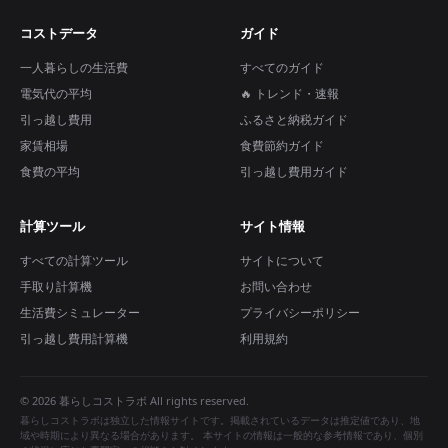
コストデータ
ガイド
一人暮らしの生活費
すべてのガイド
電気代の平均
🔥 トレンド・速報
引っ越し費用
ふるさと納税ガイド
家賃相場
食費節約ガイド
食費の平均
引っ越し費用ガイド
計算ツール
サイト情報
すべての計算ツール
サイトについて
手取り計算機
お問い合わせ
生活費シミュレーター
プライバシーポリシー
引っ越し費用計算機
利用規約
© 2026 暮らしコストラボ All rights reserved.
暮らしコストラボは独立した情報サイトです。掲載されているデータは推定値であり、地
域や時期により異なる場合があります。 本サイトの情報は一般的な参考情報であり、個別