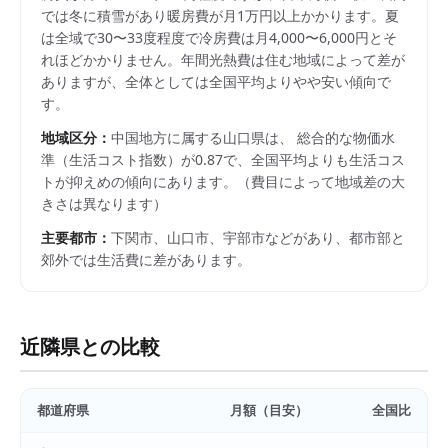
では冬に積雪があり暖房費が月1万円以上かかります。夏
は全域で30〜33度程度で冷房費は月4,000〜6,000円とそ
れほどかかりません。年間光熱費は住む地域によって差が
ありますが、全体としては全国平均よりやや安い傾向で
す。
地域区分：
中国
地方に属する
山口県
は、 総合的な物価水
準（生活コスト指数）が
0.87
で、
全国平均よりも生活コス
トが抑えめの傾向にあります。
（費目によって地域差の大
きさは異なります）
主要都市：
下関市、山口市、宇部市
などがあり、都市部と
郊外では生活費に差があります。
近隣県との比較
都道府県
月額（目安）
全国比