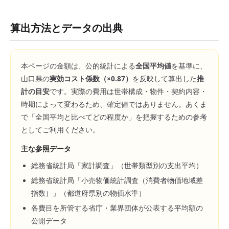
算出方法とデータの出典
本ページの金額は、公的統計による
全国平均値
を基準に、
山口県
の
実効コスト係数（×
0.87
）
を反映して算出した
推
計の目安
です。実際の費用は世帯構成・物件・契約内容・
時期によって変わるため、確定値ではありません。あくま
で「全国平均と比べてどの程度か」を把握するための参考
としてご利用ください。
主な参照データ
総務省統計局「家計調査」（世帯類型別の支出平均）
総務省統計局「小売物価統計調査（消費者物価地域差
指数）」（都道府県別の物価水準）
各費目を所管する省庁・業界団体が公表する平均額の
公開データ