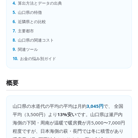
4.
算出方法とデータの出典
5.
山口県の特徴
6.
近隣県との比較
7.
主要都市
8.
山口県の関連コスト
9.
関連ツール
10.
お金の悩み別ガイド
概要
山口県
の
水道代の平均
の平均は月約
3,045円
で、 全国
平均（
3,500円
）より
13%安い
です。
山口県は瀬戸内
海側の下関・周南が温暖で暖房費が月5,000〜7,000円
程度ですが、日本海側の萩・長門では冬に積雪があり