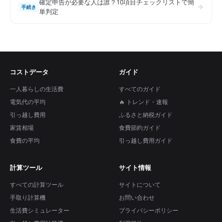
確定申告が必要な人は誰？10項目チェックリストで簡
手続き
単判定
コストデータ
ガイド
一人暮らしの生活費
すべてのガイド
電気代の平均
🔥 トレンド・速報
引っ越し費用
ふるさと納税ガイド
家賃相場
食費節約ガイド
食費の平均
引っ越し費用ガイド
計算ツール
サイト情報
すべての計算ツール
サイトについて
手取り計算機
お問い合わせ
生活費シミュレーター
プライバシーポリシー