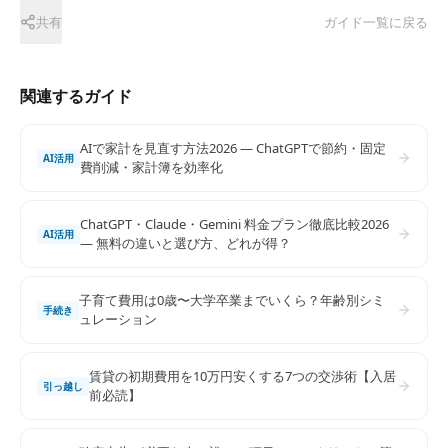
共有
ガイド一覧に戻る
関連するガイド
AIで家計を見直す方法2026 — ChatGPTで節約・固定
AI活用
費削減・家計簿を効率化
ChatGPT・Claude・Gemini 料金プラン徹底比較2026
AI活用
— 無料の違いと選び方、どれが得？
子育て費用は0歳〜大学卒業までいくら？年齢別シミ
手続き
ュレーション
賃貸の初期費用を10万円安くする7つの交渉術【入居
引っ越し
前必読】