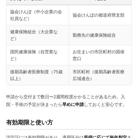
協会けんぽ（中小企業の会
協会けんぽの都道府県支部
社員など）
健康保険組合（大企業な
勤務先の健康保険組合
ど）
国民健康保険（自営業な
お住まいの市区町村の国保
ど）
窓口
後期高齢者医療制度（75歳
市区町村（後期高齢者医療
以上）
広域連合）
申請から交付まで数日〜2週間程度かかることがあるため、入
院・手術の予定が決まったら
早めに申請
しておくと安心です。
有効期限と使い方
認定証には有効期限があり、適用区分は
所得に応じて毎年判定
さ