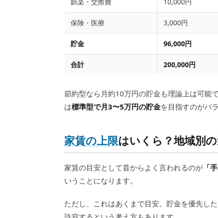
娯楽・交際費
10,000円
保険・医療
3,000円
貯金
96,000円
合計
200,000円
節約型なら月約10万円の貯金も理論上は可能
は
標準型で月3〜5万円の貯金
を目指すのがバ
家賃の上限
はいくら？地域別の
家賃の目安として昔からよく言われるのが
「手
いうことになります。
ただし、これはあくまで目安。貯金を優先したい
許容するという考え方もあります。