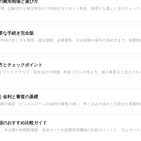
の費用相場と選び方
整理。記帳代行や確定申告だけ依頼するスポット料金、税理士を選ぶときのチェック
要な手続き完全版
認申請の出し方を整理。提出期限、必要書類、社会保険や屋号の決め方まで、開業時
方とチェックポイント
フォワード クラウド・弥生会計の特徴、料金プランの考え方、個人事業主と法人それ
｜金利と審査の基礎
・銀行融資・ビジネスローンの金利や審査の違い、申し込みの流れと注意点を客観的
額のおすすめ比較ガイド
説。年会費や利用限度額、追加カードや経費管理機能の比較ポイントと、主なカード