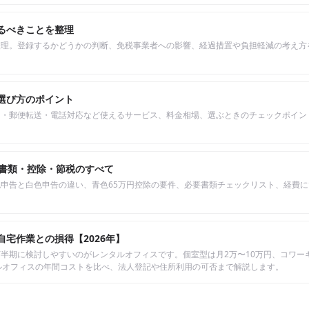
るべきことを整理
整理。登録するかどうかの判断、免税事業者への影響、経過措置や負担軽減の考え方
選び方のポイント
し・郵便転送・電話対応など使えるサービス、料金相場、選ぶときのチェックポイン
必要書類・控除・節税のすべて
申告と白色申告の違い、青色65万円控除の要件、必要書類チェックリスト、経費
宅作業との損得【2026年】
半期に検討しやすいのがレンタルオフィスです。個室型は月2万〜10万円、コワー
タルオフィスの年間コストを比べ、法人登記や住所利用の可否まで解説します。