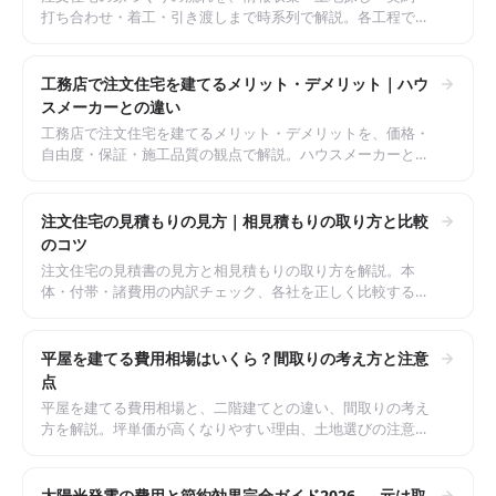
打ち合わせ・着工・引き渡しまで時系列で解説。各工程でや
るべきこと、つまずきやすいポイント、期間の目安を整理し
ます。
工務店で注文住宅を建てるメリット・デメリット｜ハウ
スメーカーとの違い
工務店で注文住宅を建てるメリット・デメリットを、価格・
自由度・保証・施工品質の観点で解説。ハウスメーカーとの
違い、良い工務店の見極め方、契約前のチェックポイントを
整理します。
注文住宅の見積もりの見方｜相見積もりの取り方と比較
のコツ
注文住宅の見積書の見方と相見積もりの取り方を解説。本
体・付帯・諸費用の内訳チェック、各社を正しく比較する方
法、価格交渉の注意点まで、後悔しない見積もり比較のポイ
ントを整理します。
平屋を建てる費用相場はいくら？間取りの考え方と注意
点
平屋を建てる費用相場と、二階建てとの違い、間取りの考え
方を解説。坪単価が高くなりやすい理由、土地選びの注意
点、後悔しないための間取りのポイントを整理します。
太陽光発電の費用と節約効果完全ガイド2026 — 元は取