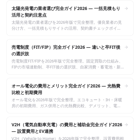
供。
太陽光発電の業者選び完全ガイド2026 — 一括見積もり
活用と契約注意点
太陽光発電の業者選びを2026年版で完全整理。優良業者の見
分け方、一括見積もりサイトの活用、契約書チェックポイン
ト、悪質訪問販売対策まで中立に解説。失敗しない選び方を
提供。
売電制度（FIT/FIP）完全ガイド2026 — 違いと卒FIT後
の選択肢
売電制度FIT/FIPを2026年版で完全整理。固定買取の仕組み、
FIPの市場連動制、卒FIT後の選択肢、自家消費・蓄電池・新
電力売電まで中立に解説。売電収入の最適化方針を提供。
オール電化の費用とメリット完全ガイド2026 — 光熱費
比較と初期費用
オール電化を2026年版で完全整理。エコキュート・IH・床暖
房の初期費用、ガス併用との光熱費比較、デメリット、電気
代高騰時代の判断材料まで中立に解説。後悔しない選び方を
提供。
V2H（電気自動車充電）の費用と補助金完全ガイド2026
— 設置費用とEV連携
V2H（Vehicle to Home）を2026年版で完全整理。設置費用相