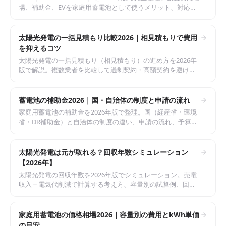
場、補助金、EVを家庭用蓄電池として使うメリット、対応
EV、太陽光連携まで中立に解説。導入判断の材料を提供。
太陽光発電の一括見積もり比較2026｜相見積もりで費用
を抑えるコツ
太陽光発電の一括見積もり（相見積もり）の進め方を2026年
版で解説。複数業者を比較して過剰契約・高額契約を避ける
コツ、見積書のチェックポイント、注意点を中立に整理しま
す。
蓄電池の補助金2026｜国・自治体の制度と申請の流れ
家庭用蓄電池の補助金を2026年版で整理。国（経産省・環境
省・DR補助金）と自治体の制度の違い、申請の流れ、予算の
早期終了に注意すべき理由を中立に解説します。
太陽光発電は元が取れる？回収年数シミュレーション
【2026年】
太陽光発電の回収年数を2026年版でシミュレーション。売電
収入＋電気代削減で計算する考え方、容量別の試算例、回収
を左右する条件を中立に解説します。
家庭用蓄電池の価格相場2026｜容量別の費用とkWh単価
の目安