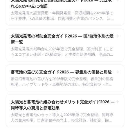
れるのか中立に検証
太陽光発電の設置費用・年間発電量・回収期間を2026年版で
完全整理。kW単価の相場、自家消費と売電のバランス、回収
シミュレーション、向き・不向きの判断材料まで中立に解
説。
太陽光発電の補助金完全ガイド2026 — 国/自治体別の最
新一覧
太陽光発電の補助金を2026年版で完全整理。国の制度（こど
もエコすまい後継・DR補助等）と主要自治体補助、申請の流
れ、併用可否、注意点まで中立に解説。
蓄電池の選び方完全ガイド2026 — 容量別の価格と用途
家庭用蓄電池の選び方を2026年版で完全整理。容量別の価格
相場、ハイブリッド型・単機能型の違い、特定負荷型・全負
荷型、寿命、補助金まで中立に解説。後悔しない選び方を解
説。
太陽光と蓄電池の組み合わせメリット完全ガイド2026 —
同時導入の費用と節電効果
太陽光と蓄電池のセット導入を2026年版で完全整理。同時導
入の費用相場、自家消費率の向上、停電対策、補助金、回収
シミュレーションまで中立に解説。後悔しない判断材料を提