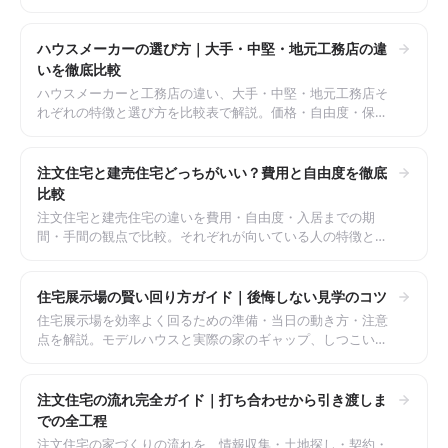
のない資金計画の考え方をシミュレーションで整理します。
ハウスメーカーの選び方｜大手・中堅・地元工務店の違
いを徹底比較
ハウスメーカーと工務店の違い、大手・中堅・地元工務店そ
れぞれの特徴と選び方を比較表で解説。価格・自由度・保
証・工期の観点から、自分に合った依頼先の見極め方を整理
します。
注文住宅と建売住宅どっちがいい？費用と自由度を徹底
比較
注文住宅と建売住宅の違いを費用・自由度・入居までの期
間・手間の観点で比較。それぞれが向いている人の特徴と、
後悔しないための判断ポイントを整理します。
住宅展示場の賢い回り方ガイド｜後悔しない見学のコツ
住宅展示場を効率よく回るための準備・当日の動き方・注意
点を解説。モデルハウスと実際の家のギャップ、しつこい営
業を避けるコツ、見学後の比較方法まで整理します。
注文住宅の流れ完全ガイド｜打ち合わせから引き渡しま
での全工程
注文住宅の家づくりの流れを、情報収集・土地探し・契約・