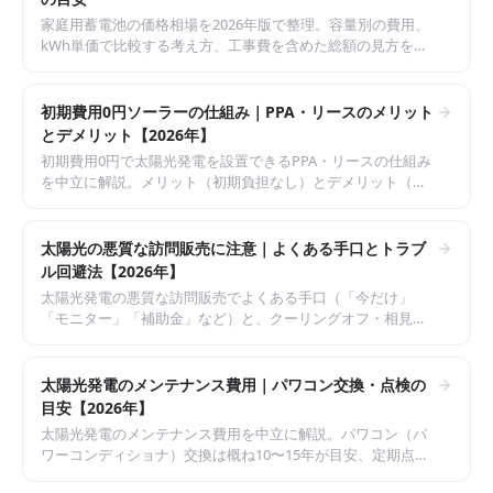
家庭用蓄電池の価格相場を2026年版で整理。容量別の費用、
kWh単価で比較する考え方、工事費を含めた総額の見方を中
立に解説します。
初期費用0円ソーラーの仕組み｜PPA・リースのメリット
とデメリット【2026年】
初期費用0円で太陽光発電を設置できるPPA・リースの仕組み
を中立に解説。メリット（初期負担なし）とデメリット（総
額・契約上の制約）、自己購入との違いを比較します。
太陽光の悪質な訪問販売に注意｜よくある手口とトラブ
ル回避法【2026年】
太陽光発電の悪質な訪問販売でよくある手口（「今だけ」
「モニター」「補助金」など）と、クーリングオフ・相見積
もりによるトラブル回避法を消費者保護の視点で解説しま
す。
太陽光発電のメンテナンス費用｜パワコン交換・点検の
目安【2026年】
太陽光発電のメンテナンス費用を中立に解説。パワコン（パ
ワーコンディショナ）交換は概ね10〜15年が目安、定期点検
費用の考え方や費用を抑えるコツを紹介します。