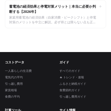
蓄電池の経済効果と停電対策メリット｜本当に必要か判
断する【2026年】
家庭用蓄電池の経済効果（自家消費・ピークシフト）と停電
対策のメリットを中立に解説。必ず得とは限らない点も正直
に伝え、本当に必要かを判断する目安を紹介します。
コストデータ
ガイド
一人暮らしの生活費
すべてのガイド
電気代の平均
🔥 トレンド・速報
引っ越し費用
ふるさと納税ガイド
家賃相場
食費節約ガイド
食費の平均
引っ越し費用ガイド
計算ツール
サイト情報