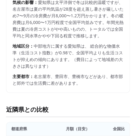
気候の影響：
愛知県は太平洋側で冬は比較的温暖ですが、
名古屋市は夏の平均気温が28度を超え蒸し暑さが厳しいた
め7〜9月の冷房費が月8,000〜1.2万円かかります。冬の暖
房費は月6,000〜1万円程度で全国平均並みです。年間光熱
費は夏の冷房コストがやや高いものの、トータルでは全国
平均と同水準かやや下回る程度で推移します。
地域区分：
中部
地方に属する
愛知県
は、 総合的な物価水
準（生活コスト指数）が
0.98
で、
全国平均よりも生活コス
トが抑えめの傾向にあります。
（費目によって地域差の大
きさは異なります）
主要都市：
名古屋市、豊田市、豊橋市
などがあり、都市部
と郊外では生活費に差があります。
近隣県との比較
都道府県
月額（目安）
全国比