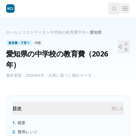
KCL
ホーム
コストデータ
中学校の教育費平均
愛知県
教育費・子育て
中部
共
有
愛知県
の
中学校の教育費
（2026
年）
最終更新：
2026年6月
・出典に基づく推計データ
目次
閉じる
1.
概要
2.
費用レンジ