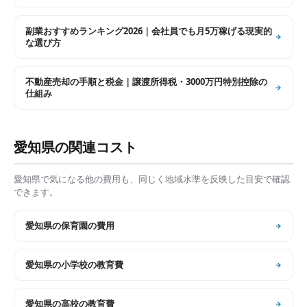
副業おすすめランキング2026｜会社員でも月5万稼げる現実的
な選び方
不動産売却の手順と税金｜譲渡所得税・3000万円特別控除の
仕組み
愛知県
の関連コスト
愛知県
で気になる他の費用も、同じく地域水準を反映した目安で確認
できます。
愛知県
の
保育園の費用
愛知県
の
小学校の教育費
愛知県
の
高校の教育費