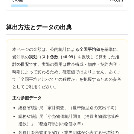
算出方法とデータの出典
本ページの金額は、公的統計による
全国平均値
を基準に、
愛知県
の
実効コスト係数（×
0.99
）
を反映して算出した
推
計の目安
です。実際の費用は世帯構成・物件・契約内容・
時期によって変わるため、確定値ではありません。あくま
で「全国平均と比べてどの程度か」を把握するための参考
としてご利用ください。
主な参照データ
総務省統計局「家計調査」（世帯類型別の支出平均）
総務省統計局「小売物価統計調査（消費者物価地域差
指数）」（都道府県別の物価水準）
各費目を所管する省庁・業界団体が公表する平均額の