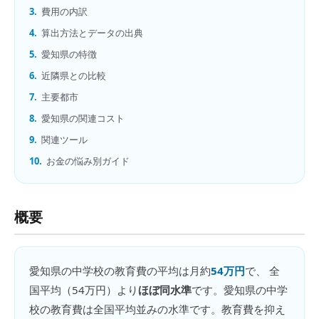
3.
費用の内訳
4.
算出方法とデータの出典
5.
愛知県の特徴
6.
近隣県との比較
7.
主要都市
8.
愛知県の関連コスト
9.
関連ツール
10.
お金の悩み別ガイド
概要
愛知県
の
中学校の教育費
の平均は月約
54万円
で、 全
国平均（
54万円
）より
ほぼ同水準
です。
愛知県の中学
校の教育費は全国平均並みの水準です。教育費を抑え