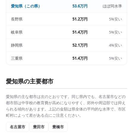
愛知県
（この県）
53.6万円
ほぼ同水準
長野県
51.2万円
5%安い
岐阜県
51.4万円
5%安い
静岡県
52.1万円
4%安い
三重県
51.4万円
5%安い
愛知県
の主要都市
愛知県
の主な都市は次のとおりです。同じ県内でも、
名古屋市
などの
都市部は
中学校の教育費
が高めになりやすく、郊外や周辺部では抑え
られる傾向があります。上記の金額は県全体の平均的な水準で、市区
町村によって差がある点にご注意ください。
名古屋市
豊田市
豊橋市