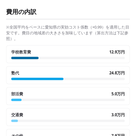
費用の内訳
※全国平均をベースに
愛知県
の実効コスト係数（×
0.99
）を適用した目
安です。費目の地域差の大きさを加味しています（算出方法は下記参
照）。
学校教育費
12.9万円
塾代
24.8万円
部活費
5.0万円
交通費
3.0万円
その他
7.9万円