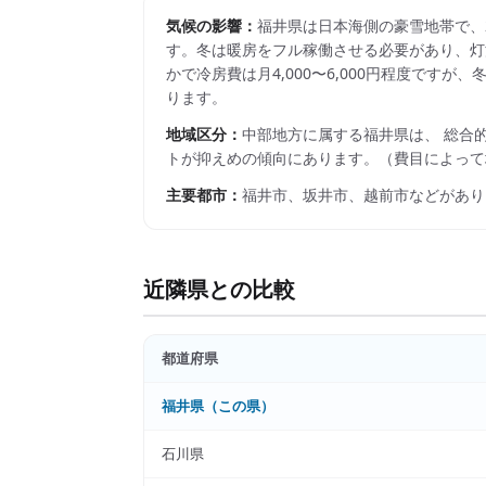
気候の影響：
福井県は日本海側の豪雪地帯で、2
す。冬は暖房をフル稼働させる必要があり、灯
かで冷房費は月4,000〜6,000円程度です
ります。
地域区分：
中部
地方に属する
福井県
は、 総合
トが抑えめの傾向にあります。
（費目によって
主要都市：
福井市、坂井市、越前市
などがあり
近隣県との比較
都道府県
福井県
（この県）
石川県