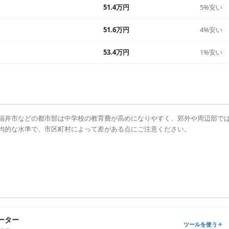
51.4万円
5%安い
51.6万円
4%安い
53.4万円
1%安い
福井市
などの都市部は
中学校の教育費
が高めになりやすく、郊外や周辺部で
均的な水準で、市区町村によって差がある点にご注意ください。
ーター
ツールを使う