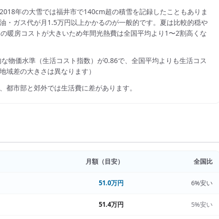
018年の大雪では福井市で140cm超の積雪を記録したこともありま
油・ガス代が月1.5万円以上かかるのが一般的です。夏は比較的穏や
が、冬の暖房コストが大きいため年間光熱費は全国平均より1〜2割高くな
的な物価水準（生活コスト指数）が
0.86
で、
全国平均よりも生活コス
地域差の大きさは異なります）
、都市部と郊外では生活費に差があります。
月額（目安）
全国比
51.0万円
6%安い
51.4万円
5%安い