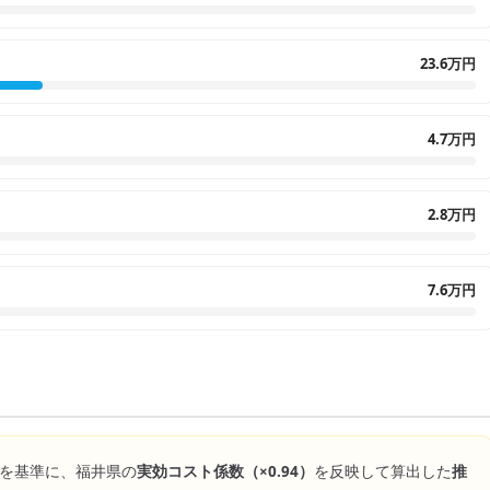
23.6万円
4.7万円
2.8万円
7.6万円
を基準に、
福井県
の
実効コスト係数（×
0.94
）
を反映して算出した
推