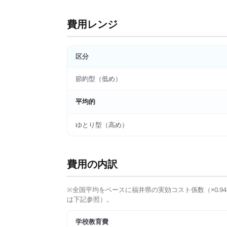
費用レンジ
区分
節約型（低め）
平均的
ゆとり型（高め）
費用の内訳
※全国平均をベースに
福井県
の実効コスト係数（×
0.94
は下記参照）。
学校教育費