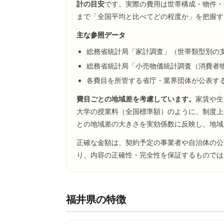
計の目安
です。実際の費用は世帯構成・物件・
まで「全国平均と比べてどの程度か」を把握す
主な参照データ
総務省統計局「家計調査」（世帯類型別の
総務省統計局「小売物価統計調査（消費者
各費目を所管する省庁・業界団体が公表す
費目ごとの地域差を考慮しています。
家賃や生
大学の授業料（全国標準額）のように、制度上
との地域差の大きさを実効係数に反映し、地域
正確な金額は、契約予定の事業者や自治体の公
り、内容の正確性・完全性を保証するものでは
福井県
の特徴