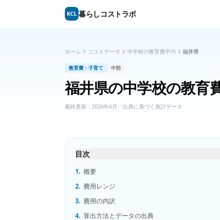
暮らしコストラボ
KCL
ホーム
コストデータ
中学校の教育費平均
福井県
教育費・子育て
中部
福井県
の
中学校の教育
最終更新：
2026年6月
・出典に基づく推計データ
目次
1.
概要
2.
費用レンジ
3.
費用の内訳
4.
算出方法とデータの出典