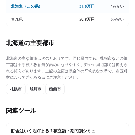
北海道
（この県）
51.8万円
4%安い
青森県
50.8万円
6%安い
北海道
の主要都市
北海道
の主な都市は次のとおりです。同じ県内でも、
札幌市
などの都
市部は
中学校の教育費
が高めになりやすく、郊外や周辺部では抑えら
れる傾向があります。上記の金額は県全体の平均的な水準で、市区町
村によって差がある点にご注意ください。
札幌市
旭川市
函館市
関連ツール
貯金はいくら貯まる？積立額・期間別シミュ