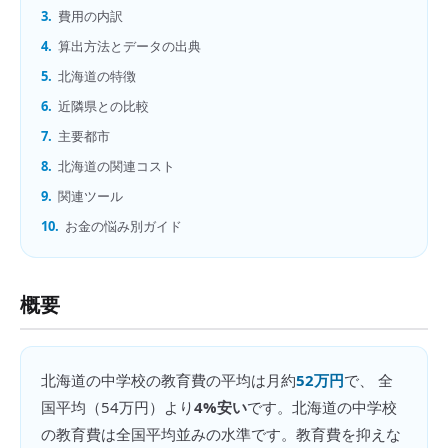
3.
費用の内訳
4.
算出方法とデータの出典
5.
北海道の特徴
6.
近隣県との比較
7.
主要都市
8.
北海道の関連コスト
9.
関連ツール
10.
お金の悩み別ガイド
概要
北海道
の
中学校の教育費
の平均は月約
52万円
で、 全
国平均（
54万円
）より
4%安い
です。
北海道の中学校
の教育費は全国平均並みの水準です。教育費を抑えな