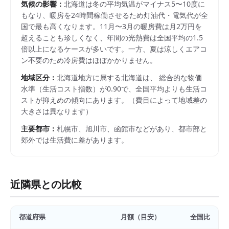
気候の影響：
北海道は冬の平均気温がマイナス5〜10度に
もなり、暖房を24時間稼働させるため灯油代・電気代が全
国で最も高くなります。11月〜3月の暖房費は月2万円を
超えることも珍しくなく、年間の光熱費は全国平均の1.5
倍以上になるケースが多いです。一方、夏は涼しくエアコ
ン不要のため冷房費はほぼかかりません。
地域区分：
北海道
地方に属する
北海道
は、 総合的な物価
水準（生活コスト指数）が
0.90
で、
全国平均よりも生活コ
ストが抑えめの傾向にあります。
（費目によって地域差の
大きさは異なります）
主要都市：
札幌市、旭川市、函館市
などがあり、都市部と
郊外では生活費に差があります。
近隣県との比較
都道府県
月額（目安）
全国比