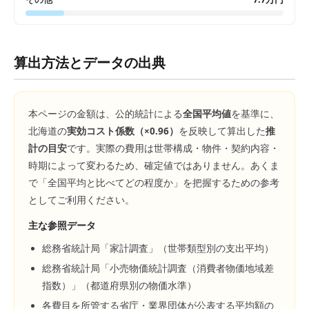
算出方法とデータの出典
本ページの金額は、公的統計による
全国平均値
を基準に、
北海道
の
実効コスト係数（×
0.96
）
を反映して算出した
推
計の目安
です。実際の費用は世帯構成・物件・契約内容・
時期によって変わるため、確定値ではありません。あくま
で「全国平均と比べてどの程度か」を把握するための参考
としてご利用ください。
主な参照データ
総務省統計局「家計調査」（世帯類型別の支出平均）
総務省統計局「小売物価統計調査（消費者物価地域差
指数）」（都道府県別の物価水準）
各費目を所管する省庁・業界団体が公表する平均額の