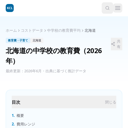
KCL
ホーム
コストデータ
中学校の教育費平均
北海道
教育費・子育て
北海道
共
有
北海道
の
中学校の教育費
（2026
年）
最終更新：
2026年6月
・出典に基づく推計データ
目次
閉じる
1.
概要
2.
費用レンジ