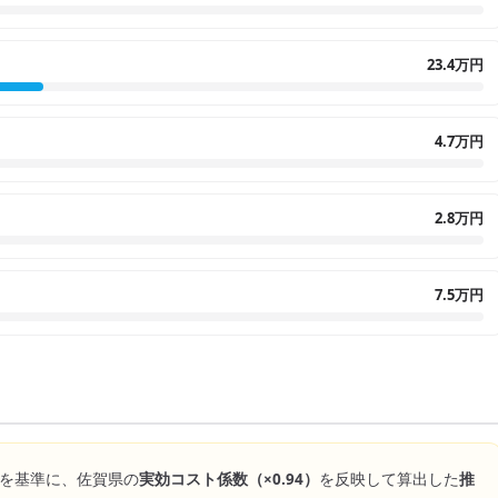
23.4万円
4.7万円
2.8万円
7.5万円
を基準に、
佐賀県
の
実効コスト係数（×
0.94
）
を反映して算出した
推