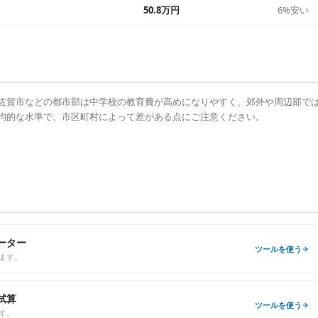
50.8万円
6%安い
佐賀市
などの都市部は
中学校の教育費
が高めになりやすく、郊外や周辺部で
均的な水準で、市区町村によって差がある点にご注意ください。
ーター
ツールを使う
ます。
試算
ツールを使う
す。