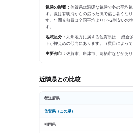
気候の影響：
佐賀県は温暖な気候で冬の平均気温
す。夏は有明海からの湿った風で蒸し暑くなり冷房
す。年間光熱費は全国平均より1〜2割安い水
す。
地域区分：
九州
地方に属する
佐賀県
は、 総合
トが抑えめの傾向にあります。
（費目によって
主要都市：
佐賀市、唐津市、鳥栖市
などがあり
近隣県との比較
都道府県
佐賀県
（この県）
福岡県