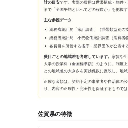
計の目安
です。実際の費用は世帯構成・物件・
まで「全国平均と比べてどの程度か」を把握す
主な参照データ
総務省統計局「家計調査」（世帯類型別の
総務省統計局「小売物価統計調査（消費者
各費目を所管する省庁・業界団体が公表す
費目ごとの地域差を考慮しています。
家賃や生
大学の授業料（全国標準額）のように、制度上
との地域差の大きさを実効係数に反映し、地域
正確な金額は、契約予定の事業者や自治体の公
り、内容の正確性・完全性を保証するものでは
佐賀県
の特徴