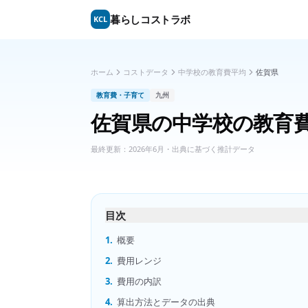
暮らしコストラボ
KCL
ホーム
コストデータ
中学校の教育費平均
佐賀県
教育費・子育て
九州
佐賀県
の
中学校の教育
最終更新：
2026年6月
・出典に基づく推計データ
目次
1.
概要
2.
費用レンジ
3.
費用の内訳
4.
算出方法とデータの出典