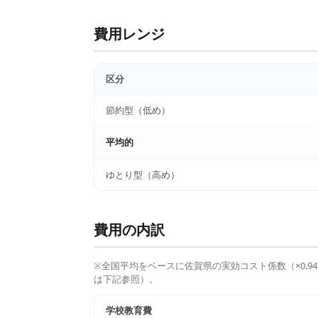
費用レンジ
区分
節約型（低め）
平均的
ゆとり型（高め）
費用の内訳
※全国平均をベースに
佐賀県
の実効コスト係数（×
0.94
は下記参照）。
学校教育費