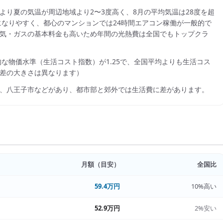
より夏の気温が周辺地域より2〜3度高く、8月の平均気温は28度を超
になりやすく、都心のマンションでは24時間エアコン稼働が一般的で
り、電気・ガスの基本料金も高いため年間の光熱費は全国でもトップクラ
的な物価水準（生活コスト指数）が
1.25
で、
全国平均よりも生活コス
差の大きさは異なります）
、八王子市
などがあり、都市部と郊外では生活費に差があります。
月額（目安）
全国比
59.4万円
10%高い
52.9万円
2%安い