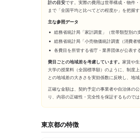
計の目安
です。実際の費用は世帯構成・物件・
まで「全国平均と比べてどの程度か」を把握す
主な参照データ
総務省統計局「家計調査」（世帯類型別の
総務省統計局「小売物価統計調査（消費者
各費目を所管する省庁・業界団体が公表す
費目ごとの地域差を考慮しています。
家賃や生
大学の授業料（全国標準額）のように、制度上
との地域差の大きさを実効係数に反映し、地域
正確な金額は、契約予定の事業者や自治体の公
り、内容の正確性・完全性を保証するものでは
東京都
の特徴