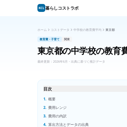
暮らしコストラボ
KCL
ホーム
コストデータ
中学校の教育費平均
東京都
教育費・子育て
関東
東京都
の
中学校の教育
最終更新：
2026年6月
・出典に基づく推計データ
目次
1.
概要
2.
費用レンジ
3.
費用の内訳
4.
算出方法とデータの出典