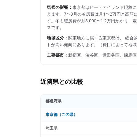
気候の影響：
東京都はヒートアイランド現象に
えます。7〜9月の冷房費は月1〜2万円と高額
す。冬も暖房費が月8,000〜1.2万円かか
スです。
地域区分：
関東
地方に属する
東京都
は、 総合
トが高い傾向にあります。
（費目によって地域
主要都市：
新宿区、渋谷区、世田谷区、練馬区
近隣県との比較
都道府県
東京都
（この県）
埼玉県