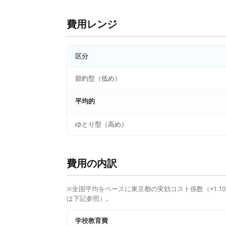
費用レンジ
区分
節約型（低め）
平均的
ゆとり型（高め）
費用の内訳
※全国平均をベースに
東京都
の実効コスト係数（×
1.10
は下記参照）。
学校教育費