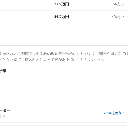
52.9万円
2%安い
56.2万円
4%高い
新宿区
などの都市部は
中学校の教育費
が高めになりやすく、郊外や周辺部で
均的な水準で、市区町村によって差がある点にご注意ください。
子市
ーター
ツールを使う
ます。