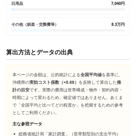
日用品
7,040円
その他（娯楽・交際費等）
8.3万円
算出方法とデータの出典
本ページの金額は、公的統計による
全国平均値
を基準に、
沖縄県
の
実効コスト係数（×
0.88
）
を反映して算出した
推
計の目安
です。実際の費用は世帯構成・物件・契約内容・
時期によって変わるため、確定値ではありません。あくま
で「全国平均と比べてどの程度か」を把握するための参考
としてご利用ください。
主な参照データ
総務省統計局「家計調査」（世帯類型別の支出平均）