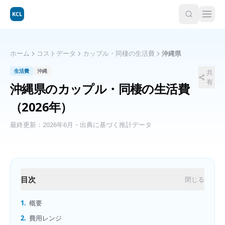
KCL
ホーム
コストデータ
カップル・同棲の生活費
沖縄県
生活費
沖縄
共
有
沖縄県
の
カップル・同棲の生活費
（2026年）
最終更新：
2026年6月
・出典に基づく推計データ
目次
閉じる
1.
概要
2.
費用レンジ