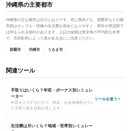
沖縄県
の主要都市
沖縄県
の主な都市は次のとおりです。同じ県内でも、
那覇市
などの都
市部は
カップル・同棲の生活費
が高めになりやすく、郊外や周辺部で
は抑えられる傾向があります。上記の金額は県全体の平均的な水準
で、市区町村によって差がある点にご注意ください。
那覇市
沖縄市
うるま市
関連ツール
手取りはいくら？年収・ボーナス別シミュレ
ーター
ツールを使う
年収を入力するだけで、税金・社会保険料を引い
た手取り額を自動計算します。
生活費は月いくら？地域・世帯別シミュレー