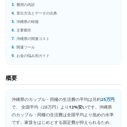
3.
費用の内訳
4.
算出方法とデータの出典
5.
沖縄県の特徴
6.
主要都市
7.
沖縄県の関連コスト
8.
関連ツール
9.
お金の悩み別ガイド
概要
沖縄県
の
カップル・同棲の生活費
の平均は月約
25万円
で、 全国平均（
28万円
）より
12%安い
です。
沖縄県
のカップル・同棲の生活費は全国平均より低めの水準
です。家賃をはじめとする固定費が抑えられるため、