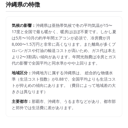
沖縄県
の特徴
気候の影響：
沖縄県は亜熱帯気候で冬の平均気温が15〜
17度と全国で最も暖かく、暖房はほぼ不要です。しかし夏
は5月〜10月の約半年間エアコンが必須で、冷房費が月
8,000〜1.5万円と非常に高くなります。また離島が多くプ
ロパンガスや灯油の輸送コストが高いため、ガス代は本土
より2〜3割高い傾向があります。年間光熱費は冷房とガス
代の影響で全国平均と同水準かやや上回ります。
地域区分：
沖縄
地方に属する
沖縄県
は、 総合的な物価水
準（生活コスト指数）が
0.88
で、
全国平均よりも生活コス
トが抑えめの傾向にあります。
（費目によって地域差の大
きさは異なります）
主要都市：
那覇市、沖縄市、うるま市
などがあり、都市部
と郊外では生活費に差があります。