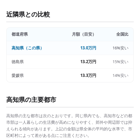
近隣県との比較
都道府県
月額（目安）
全国比
高知県
（この県）
13.0万円
16%安い
徳島県
13.2万円
15%安い
愛媛県
13.3万円
14%安い
高知県
の主要都市
高知県
の主な都市は次のとおりです。同じ県内でも、
高知市
などの都
市部は
一人暮らしの生活費
が高めになりやすく、郊外や周辺部では抑
えられる傾向があります。上記の金額は県全体の平均的な水準で、市
区町村によって差がある点にご注意ください。