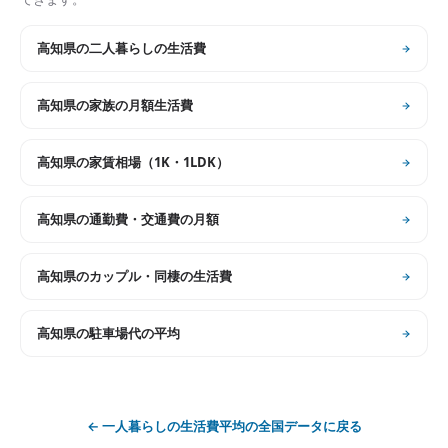
高知県
の
二人暮らしの生活費
高知県
の
家族の月額生活費
高知県
の
家賃相場（1K・1LDK）
高知県
の
通勤費・交通費の月額
高知県
の
カップル・同棲の生活費
高知県
の
駐車場代の平均
←
一人暮らしの生活費平均
の全国データに戻る