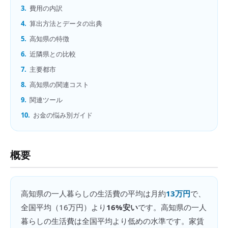
3.
費用の内訳
4.
算出方法とデータの出典
5.
高知県の特徴
6.
近隣県との比較
7.
主要都市
8.
高知県の関連コスト
9.
関連ツール
10.
お金の悩み別ガイド
概要
高知県
の
一人暮らしの生活費
の平均は月約
13万円
で、
全国平均（
16万円
）より
16%安い
です。
高知県の一人
暮らしの生活費は全国平均より低めの水準です。家賃