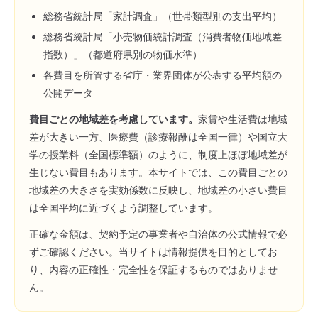
総務省統計局「家計調査」（世帯類型別の支出平均）
総務省統計局「小売物価統計調査（消費者物価地域差
指数）」（都道府県別の物価水準）
各費目を所管する省庁・業界団体が公表する平均額の
公開データ
費目ごとの地域差を考慮しています。
家賃や生活費は地域
差が大きい一方、医療費（診療報酬は全国一律）や国立大
学の授業料（全国標準額）のように、制度上ほぼ地域差が
生じない費目もあります。本サイトでは、この費目ごとの
地域差の大きさを実効係数に反映し、地域差の小さい費目
は全国平均に近づくよう調整しています。
正確な金額は、契約予定の事業者や自治体の公式情報で必
ずご確認ください。当サイトは情報提供を目的としてお
り、内容の正確性・完全性を保証するものではありませ
ん。