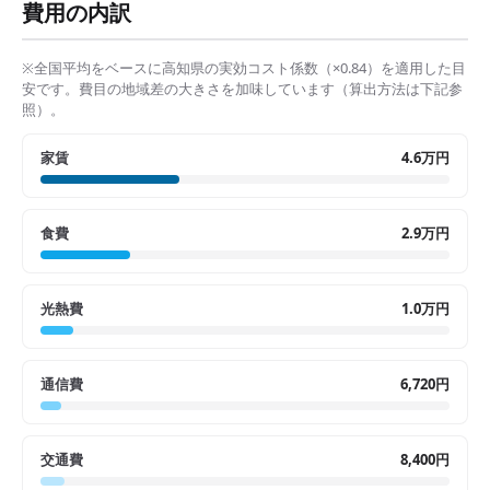
費用の内訳
※全国平均をベースに
高知県
の実効コスト係数（×
0.84
）を適用した目
安です。費目の地域差の大きさを加味しています（算出方法は下記参
照）。
家賃
4.6万円
食費
2.9万円
光熱費
1.0万円
通信費
6,720円
交通費
8,400円