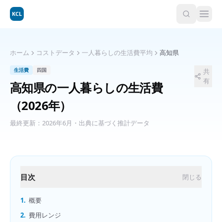
KCL
ホーム
コストデータ
一人暮らしの生活費平均
高知県
生活費
四国
共
有
高知県
の
一人暮らしの生活費
（2026年）
最終更新：
2026年6月
・出典に基づく推計データ
目次
閉じる
1.
概要
2.
費用レンジ