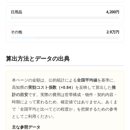
日用品
4,200円
その他
2.9万円
算出方法とデータの出典
本ページの金額は、公的統計による
全国平均値
を基準に、
高知県
の
実効コスト係数（×
0.84
）
を反映して算出した
推
計の目安
です。実際の費用は世帯構成・物件・契約内容・
時期によって変わるため、確定値ではありません。あくま
で「全国平均と比べてどの程度か」を把握するための参考
としてご利用ください。
主な参照データ