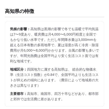
高知県
の特徴
気候の影響：
高知県は黒潮の影響で冬でも温暖で平均気温
は7〜9度あり、暖房費は月4,000〜6,000円程度と全国で
もかなり低い水準です。ただし年間降水量は3,000mmを
超える日本有数の多雨地帯で、夏は湿度が高く冷房・除湿
費用が月6,000〜8,000円かかります。台風の影響も多いで
すが、年間光熱費は全国平均より安く生活コスト面では有
利な地域です。
地域区分：
四国
地方に属する
高知県
は、 総合的な物価水
準（生活コスト指数）が
0.84
で、
全国平均よりも生活コス
トが抑えめの傾向にあります。
（費目によって地域差の大
きさは異なります）
主要都市：
高知市、南国市、四万十市
などがあり、都市部
と郊外では生活費に差があります。