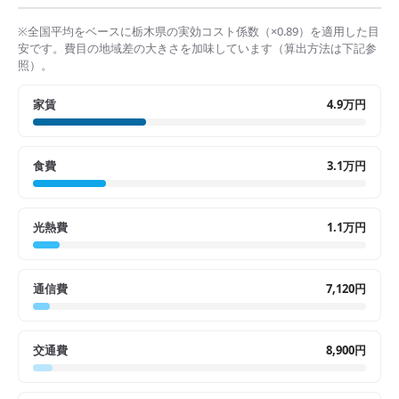
※全国平均をベースに
栃木県
の実効コスト係数（×
0.89
）を適用した目
安です。費目の地域差の大きさを加味しています（算出方法は下記参
照）。
家賃
4.9万円
食費
3.1万円
光熱費
1.1万円
通信費
7,120円
交通費
8,900円