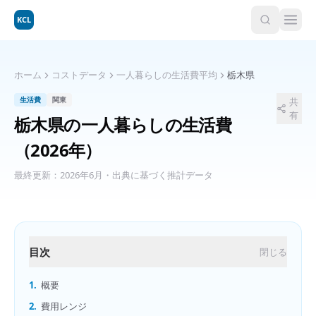
KCL
ホーム
コストデータ
一人暮らしの生活費平均
栃木県
生活費
関東
共
有
栃木県
の
一人暮らしの生活費
（2026年）
最終更新：
2026年6月
・出典に基づく推計データ
目次
閉じる
1.
概要
2.
費用レンジ