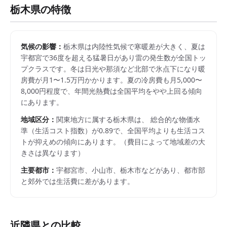
栃木県
の特徴
気候の影響：
栃木県は内陸性気候で寒暖差が大きく、夏は
宇都宮で36度を超える猛暑日があり雷の発生数が全国トッ
プクラスです。冬は日光や那須など北部で氷点下になり暖
房費が月1〜1.5万円かかります。夏の冷房費も月5,000〜
8,000円程度で、年間光熱費は全国平均をやや上回る傾向
にあります。
地域区分：
関東
地方に属する
栃木県
は、 総合的な物価水
準（生活コスト指数）が
0.89
で、
全国平均よりも生活コス
トが抑えめの傾向にあります。
（費目によって地域差の大
きさは異なります）
主要都市：
宇都宮市、小山市、栃木市
などがあり、都市部
と郊外では生活費に差があります。
近隣県との比較