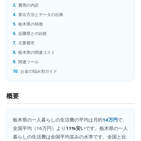
3.
費用の内訳
4.
算出方法とデータの出典
5.
栃木県の特徴
6.
近隣県との比較
7.
主要都市
8.
栃木県の関連コスト
9.
関連ツール
10.
お金の悩み別ガイド
概要
栃木県
の
一人暮らしの生活費
の平均は月約
14万円
で、
全国平均（
16万円
）より
11%安い
です。
栃木県の一人
暮らしの生活費は全国平均並みの水準です。全国と比