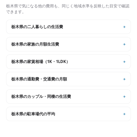
栃木県
で気になる他の費用も、同じく地域水準を反映した目安で確認
できます。
栃木県
の
二人暮らしの生活費
栃木県
の
家族の月額生活費
栃木県
の
家賃相場（1K・1LDK）
栃木県
の
通勤費・交通費の月額
栃木県
の
カップル・同棲の生活費
栃木県
の
駐車場代の平均