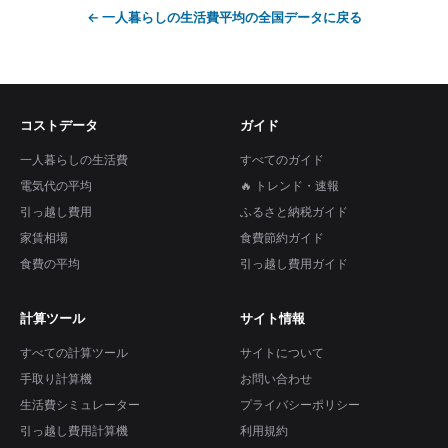
←
一人暮らしの生活費平均
の全国データに戻る
コストデータ
ガイド
一人暮らしの生活費
すべてのガイド
電気代の平均
🔥 トレンド・速報
引っ越し費用
ふるさと納税ガイド
家賃相場
食費節約ガイド
食費の平均
引っ越し費用ガイド
計算ツール
サイト情報
すべての計算ツール
サイトについて
手取り計算機
お問い合わせ
生活費シミュレーター
プライバシーポリシー
引っ越し費用計算機
利用規約