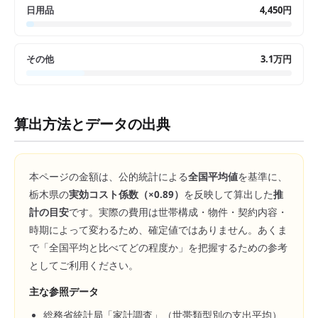
日用品
4,450円
その他
3.1万円
算出方法とデータの出典
本ページの金額は、公的統計による
全国平均値
を基準に、
栃木県
の
実効コスト係数（×
0.89
）
を反映して算出した
推
計の目安
です。実際の費用は世帯構成・物件・契約内容・
時期によって変わるため、確定値ではありません。あくま
で「全国平均と比べてどの程度か」を把握するための参考
としてご利用ください。
主な参照データ
総務省統計局「家計調査」（世帯類型別の支出平均）