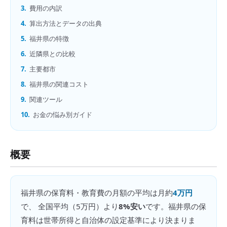
3.
費用の内訳
4.
算出方法とデータの出典
5.
福井県の特徴
6.
近隣県との比較
7.
主要都市
8.
福井県の関連コスト
9.
関連ツール
10.
お金の悩み別ガイド
概要
福井県
の
保育料・教育費の月額
の平均は月約
4万円
で、 全国平均（
5万円
）より
8%安い
です。
福井県の保
育料は世帯所得と自治体の設定基準により決まりま