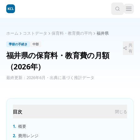
KCL
ホーム
コストデータ
保育料・教育費の平均
福井県
季節の手続き
中部
共
有
福井県
の
保育料・教育費の月額
（2026年）
最終更新：
2026年6月
・出典に基づく推計データ
目次
閉じる
1.
概要
2.
費用レンジ