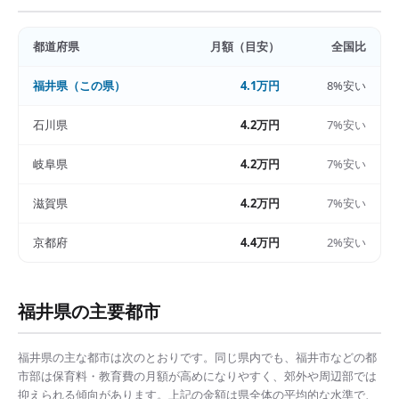
都道府県
月額（目安）
全国比
福井県
（この県）
4.1万円
8%安い
石川県
4.2万円
7%安い
岐阜県
4.2万円
7%安い
滋賀県
4.2万円
7%安い
京都府
4.4万円
2%安い
福井県
の主要都市
福井県
の主な都市は次のとおりです。同じ県内でも、
福井市
などの都
市部は
保育料・教育費の月額
が高めになりやすく、郊外や周辺部では
抑えられる傾向があります。上記の金額は県全体の平均的な水準で、