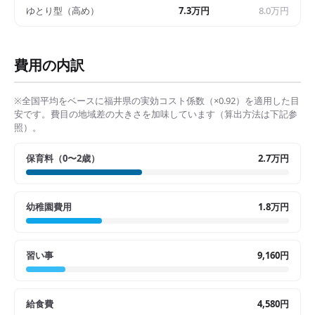
ゆとり型（高め）
7.3万円
8.0万円
費用の内訳
※全国平均をベースに
福井県
の実効コスト係数（×
0.92
）を適用した目
安です。費目の地域差の大きさを加味しています（算出方法は下記参
照）。
保育料（0〜2歳）
2.7万円
幼稚園費用
1.8万円
習い事
9,160円
給食費
4,580円