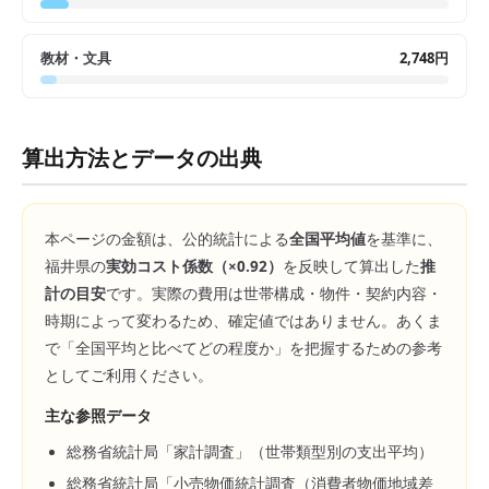
教材・文具
2,748円
算出方法とデータの出典
本ページの金額は、公的統計による
全国平均値
を基準に、
福井県
の
実効コスト係数（×
0.92
）
を反映して算出した
推
計の目安
です。実際の費用は世帯構成・物件・契約内容・
時期によって変わるため、確定値ではありません。あくま
で「全国平均と比べてどの程度か」を把握するための参考
としてご利用ください。
主な参照データ
総務省統計局「家計調査」（世帯類型別の支出平均）
総務省統計局「小売物価統計調査（消費者物価地域差