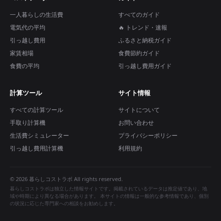
一人暮らしの生活費
すべてのガイド
電気代の平均
🔥 トレンド・速報
引っ越し費用
ふるさと納税ガイド
家賃相場
食費節約ガイド
食費の平均
引っ越し費用ガイド
計算ツール
サイト情報
すべての計算ツール
サイトについて
手取り計算機
お問い合わせ
生活費シミュレーター
プライバシーポリシー
引っ越し費用計算機
利用規約
© 2026 暮らしコストラボ All rights reserved.
暮らしコストラボは独立した情報サイトです。掲載されているデータは推定値であり、地
域や時期により異なる場合があります。 本サイトの情報は一般的な参考情報であり、個別
の状況に応じた専門家への相談をお勧めします。