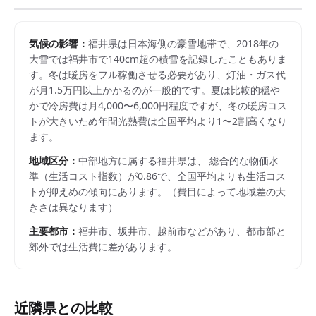
気候の影響：
福井県は日本海側の豪雪地帯で、2018年の
大雪では福井市で140cm超の積雪を記録したこともありま
す。冬は暖房をフル稼働させる必要があり、灯油・ガス代
が月1.5万円以上かかるのが一般的です。夏は比較的穏や
かで冷房費は月4,000〜6,000円程度ですが、冬の暖房コス
トが大きいため年間光熱費は全国平均より1〜2割高くなり
ます。
地域区分：
中部
地方に属する
福井県
は、 総合的な物価水
準（生活コスト指数）が
0.86
で、
全国平均よりも生活コス
トが抑えめの傾向にあります。
（費目によって地域差の大
きさは異なります）
主要都市：
福井市、坂井市、越前市
などがあり、都市部と
郊外では生活費に差があります。
近隣県との比較