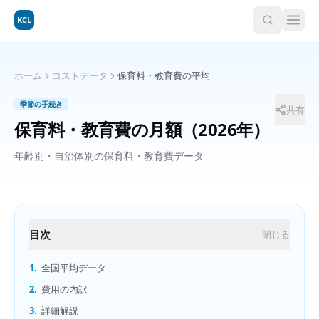
KCL
ホーム
コストデータ
保育料・教育費の平均
季節の手続き
共有
保育料・教育費の月額
（2026年）
年齢別・自治体別の保育料・教育費データ
目次
閉じる
1.
全国平均データ
2.
費用の内訳
3.
詳細解説