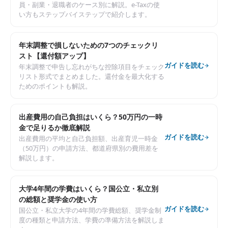
員・副業・退職者のケース別に解説。e-Taxの使
い方もステップバイステップで紹介します。
年末調整で損しないための7つのチェックリ
スト【還付額アップ】
ガイドを読む
年末調整で申告し忘れがちな控除項目をチェック
リスト形式でまとめました。還付金を最大化する
ためのポイントも解説。
出産費用の自己負担はいくら？50万円の一時
金で足りるか徹底解説
ガイドを読む
出産費用の平均と自己負担額、出産育児一時金
（50万円）の申請方法、都道府県別の費用差を
解説します。
大学4年間の学費はいくら？国公立・私立別
の総額と奨学金の使い方
ガイドを読む
国公立・私立大学の4年間の学費総額、奨学金制
度の種類と申請方法、学費の準備方法を解説しま