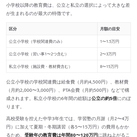
小学校以降の教育費は、公立と私立の選択によって大きな差
が生まれるのが最大の特徴です。
区分
月額の目安
公立小学校（学校関連費のみ）
1〜1.5万円
公立小学校（習い事1〜2つ含む）
2〜3万円
私立小学校（施設費・教材費含む）
8〜15万円
公立小学校の学校関連費は給食費（月約4,500円）、教材費
（月約2,000〜3,000円）、PTA会費（月約500円）などで構
成されます。私立小学校の6年間の総額は
公立の約5倍
にのぼ
ります。
高校受験を控えた中学3年生では、学習塾の月謝（月2〜4万
円）に加えて夏期・冬期講習（各5〜15万円）の費用もかか
るため、
受験年の教育費は年間80〜120万円
に跳ね上がるこ