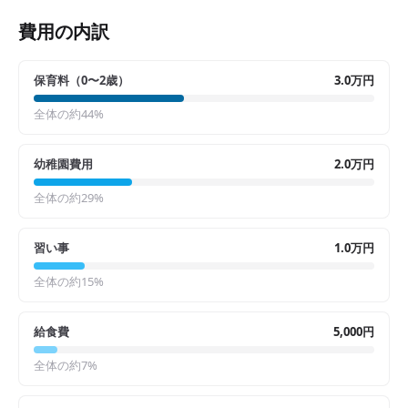
費用の内訳
保育料（0〜2歳）
3.0万円
全体の約
44
%
幼稚園費用
2.0万円
全体の約
29
%
習い事
1.0万円
全体の約
15
%
給食費
5,000円
全体の約
7
%