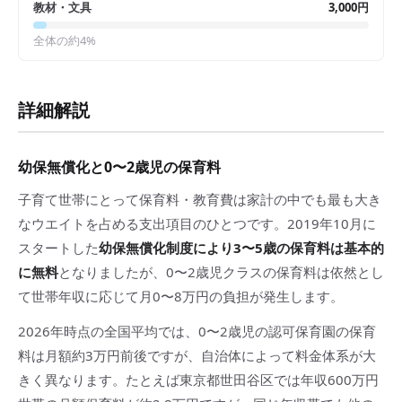
教材・文具
3,000円
全体の約
4
%
詳細解説
幼保無償化と0〜2歳児の保育料
子育て世帯にとって保育料・教育費は家計の中でも最も大き
なウエイトを占める支出項目のひとつです。2019年10月に
スタートした
幼保無償化制度により3〜5歳の保育料は基本的
に無料
となりましたが、0〜2歳児クラスの保育料は依然とし
て世帯年収に応じて月0〜8万円の負担が発生します。
2026年時点の全国平均では、0〜2歳児の認可保育園の保育
料は月額約3万円前後ですが、自治体によって料金体系が大
きく異なります。たとえば東京都世田谷区では年収600万円