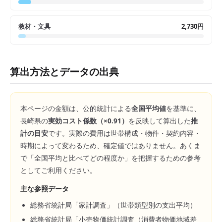
教材・文具
2,730円
算出方法とデータの出典
本ページの金額は、公的統計による
全国平均値
を基準に、
長崎県
の
実効コスト係数（×
0.91
）
を反映して算出した
推
計の目安
です。実際の費用は世帯構成・物件・契約内容・
時期によって変わるため、確定値ではありません。あくま
で「全国平均と比べてどの程度か」を把握するための参考
としてご利用ください。
主な参照データ
総務省統計局「家計調査」（世帯類型別の支出平均）
総務省統計局「小売物価統計調査（消費者物価地域差