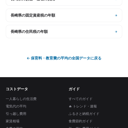
長崎県
の
固定資産税の年額
長崎県
の
住民税の年額
←
保育料・教育費の平均
の全国データに戻る
コストデータ
ガイド
一人暮らしの生活費
すべてのガイド
電気代の平均
🔥 トレンド・速報
引っ越し費用
ふるさと納税ガイド
家賃相場
食費節約ガイド