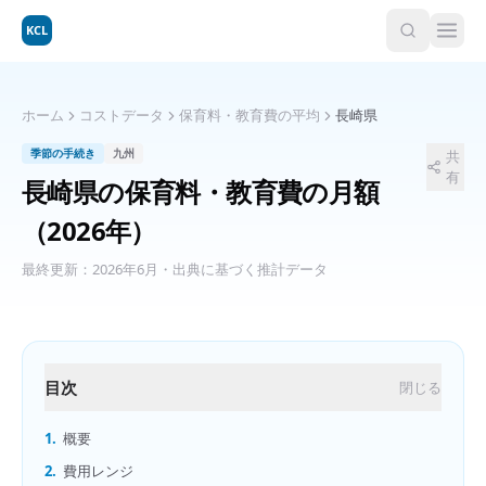
KCL
ホーム
コストデータ
保育料・教育費の平均
長崎県
季節の手続き
九州
共
有
長崎県
の
保育料・教育費の月額
（2026年）
最終更新：
2026年6月
・出典に基づく推計データ
目次
閉じる
1.
概要
2.
費用レンジ