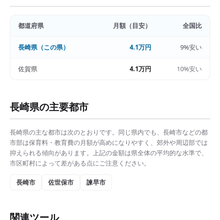
都道府県
月額（目安）
全国比
長崎県
（この県）
4.1万円
9%安い
佐賀県
4.1万円
10%安い
長崎県
の主要都市
長崎県
の主な都市は次のとおりです。同じ県内でも、
長崎市
などの都
市部は
保育料・教育費の月額
が高めになりやすく、郊外や周辺部では
抑えられる傾向があります。上記の金額は県全体の平均的な水準で、
市区町村によって差がある点にご注意ください。
長崎市
佐世保市
諫早市
関連ツール