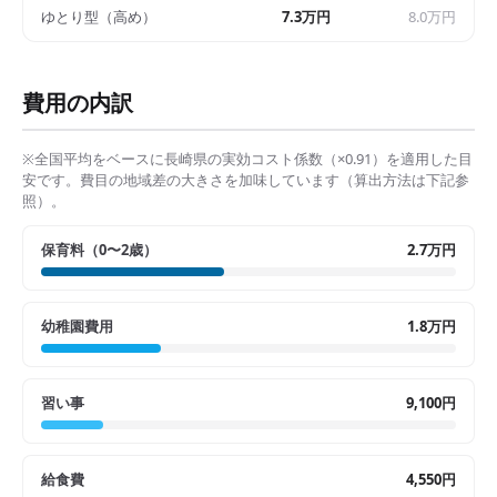
ゆとり型（高め）
7.3万円
8.0万円
費用の内訳
※全国平均をベースに
長崎県
の実効コスト係数（×
0.91
）を適用した目
安です。費目の地域差の大きさを加味しています（算出方法は下記参
照）。
保育料（0〜2歳）
2.7万円
幼稚園費用
1.8万円
習い事
9,100円
給食費
4,550円