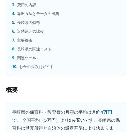
3.
費用の内訳
4.
算出方法とデータの出典
5.
長崎県の特徴
6.
近隣県との比較
7.
主要都市
8.
長崎県の関連コスト
9.
関連ツール
10.
お金の悩み別ガイド
概要
長崎県
の
保育料・教育費の月額
の平均は月約
4万円
で、 全国平均（
5万円
）より
9%安い
です。
長崎県の保
育料は世帯所得と自治体の設定基準により決まりま