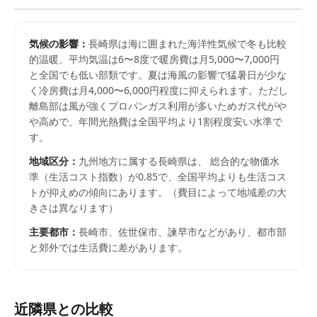
気候の影響：
長崎県は海に囲まれた海洋性気候で冬も比較
的温暖、平均気温は6〜8度で暖房費は月5,000〜7,000円
と全国でも低い部類です。夏は海風の影響で猛暑日が少な
く冷房費は月4,000〜6,000円程度に抑えられます。ただし
離島部は風が強くプロパンガス利用が多いためガス代がや
や高めで、年間光熱費は全国平均より1割程度安い水準で
す。
地域区分：
九州
地方に属する
長崎県
は、 総合的な物価水
準（生活コスト指数）が
0.85
で、
全国平均よりも生活コス
トが抑えめの傾向にあります。
（費目によって地域差の大
きさは異なります）
主要都市：
長崎市、佐世保市、諫早市
などがあり、都市部
と郊外では生活費に差があります。
近隣県との比較