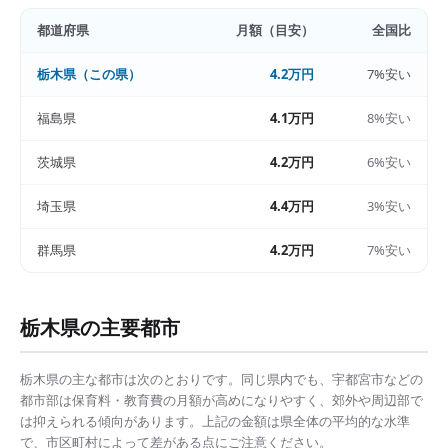
都道府県
月額（目安）
全国比
栃木県
（この県）
4.2万円
7%安い
福島県
4.1万円
8%安い
茨城県
4.2万円
6%安い
埼玉県
4.4万円
3%安い
群馬県
4.2万円
7%安い
栃木県
の主要都市
栃木県
の主な都市は次のとおりです。同じ県内でも、
宇都宮市
などの
都市部は
保育料・教育費の月額
が高めになりやすく、郊外や周辺部で
は抑えられる傾向があります。上記の金額は県全体の平均的な水準
で、市区町村によって差がある点にご注意ください。