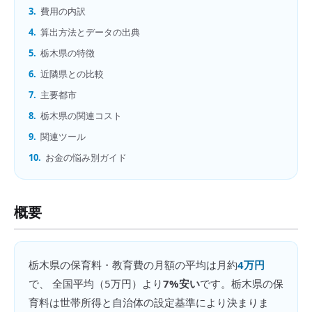
3.
費用の内訳
4.
算出方法とデータの出典
5.
栃木県の特徴
6.
近隣県との比較
7.
主要都市
8.
栃木県の関連コスト
9.
関連ツール
10.
お金の悩み別ガイド
概要
栃木県
の
保育料・教育費の月額
の平均は月約
4万円
で、 全国平均（
5万円
）より
7%安い
です。
栃木県の保
育料は世帯所得と自治体の設定基準により決まりま