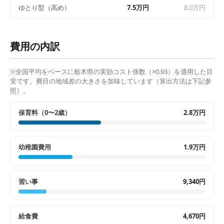
ゆとり型（高め）
7.5万円
8.0万円
費用の内訳
※全国平均をベースに
栃木県
の実効コスト係数（×
0.93
）を適用した目
安です。費目の地域差の大きさを加味しています（算出方法は下記参
照）。
保育料（0〜2歳）
2.8万円
幼稚園費用
1.9万円
習い事
9,340円
給食費
4,670円