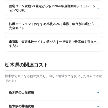
住宅ローン変動 vs 固定どっち？2026年金利動向シミュレーシ
ョンで比較
転職エージェントおすすめ比較2026｜業界・年代別の選び方
完全ガイド
車買取・査定比較サイトの選び方｜一括査定で最高値を引き出
す方法
栃木県
の関連コスト
栃木県
で気になる他の費用も、同じく地域水準を反映した目安で確認
できます。
栃木県
の
出産費用
栃木県
の
葬儀費用