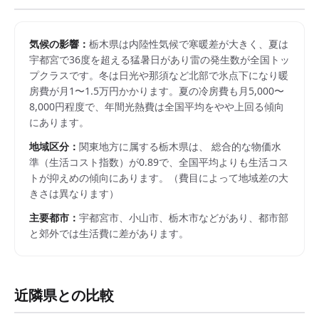
気候の影響：
栃木県は内陸性気候で寒暖差が大きく、夏は
宇都宮で36度を超える猛暑日があり雷の発生数が全国トッ
プクラスです。冬は日光や那須など北部で氷点下になり暖
房費が月1〜1.5万円かかります。夏の冷房費も月5,000〜
8,000円程度で、年間光熱費は全国平均をやや上回る傾向
にあります。
地域区分：
関東
地方に属する
栃木県
は、 総合的な物価水
準（生活コスト指数）が
0.89
で、
全国平均よりも生活コス
トが抑えめの傾向にあります。
（費目によって地域差の大
きさは異なります）
主要都市：
宇都宮市、小山市、栃木市
などがあり、都市部
と郊外では生活費に差があります。
近隣県との比較