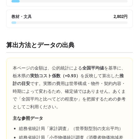
教材・文具
2,802円
算出方法とデータの出典
本ページの金額は、公的統計による
全国平均値
を基準に、
栃木県
の
実効コスト係数（×
0.93
）
を反映して算出した
推
計の目安
です。実際の費用は世帯構成・物件・契約内容・
時期によって変わるため、確定値ではありません。あくま
で「全国平均と比べてどの程度か」を把握するための参考
としてご利用ください。
主な参照データ
総務省統計局「家計調査」（世帯類型別の支出平均）
総務省統計局「小売物価統計調査（消費者物価地域差