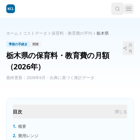
KCL
ホーム
コストデータ
保育料・教育費の平均
栃木県
季節の手続き
関東
共
有
栃木県
の
保育料・教育費の月額
（2026年）
最終更新：
2026年6月
・出典に基づく推計データ
目次
閉じる
1.
概要
2.
費用レンジ