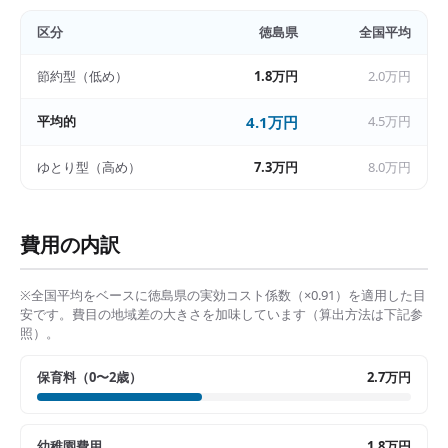
区分
徳島県
全国平均
節約型（低め）
1.8万円
2.0万円
平均的
4.1万円
4.5万円
ゆとり型（高め）
7.3万円
8.0万円
費用の内訳
※全国平均をベースに
徳島県
の実効コスト係数（×
0.91
）を適用した目
安です。費目の地域差の大きさを加味しています（算出方法は下記参
照）。
保育料（0〜2歳）
2.7万円
幼稚園費用
1.8万円