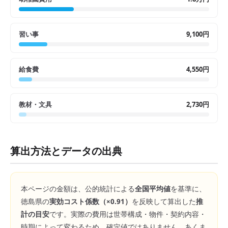
習い事
9,100円
給食費
4,550円
教材・文具
2,730円
算出方法とデータの出典
本ページの金額は、公的統計による
全国平均値
を基準に、
徳島県
の
実効コスト係数（×
0.91
）
を反映して算出した
推
計の目安
です。実際の費用は世帯構成・物件・契約内容・
時期によって変わるため、確定値ではありません。あくま