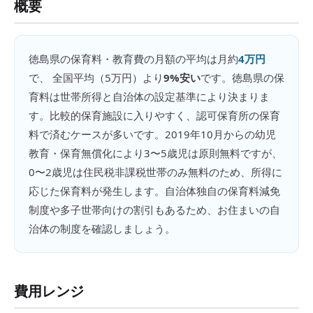
概要
徳島県
の
保育料・教育費の月額
の平均は月約
4万円
で、 全国平均（
5万円
）より
9%安い
です。
徳島県の保
育料は世帯所得と自治体の設定基準により決まりま
す。比較的保育施設に入りやすく、認可保育所の保育
料で済むケースが多いです。2019年10月からの幼児
教育・保育無償化により3〜5歳児は原則無料ですが、
0〜2歳児は住民税非課税世帯のみ無料のため、所得に
応じた保育料が発生します。自治体独自の保育料減免
制度や多子世帯向けの割引もあるため、お住まいの自
治体の制度を確認しましょう。
費用レンジ