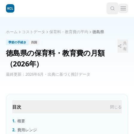
KCL
ホーム
コストデータ
保育料・教育費の平均
徳島県
季節の手続き
四国
共
有
徳島県
の
保育料・教育費の月額
（2026年）
最終更新：
2026年6月
・出典に基づく推計データ
目次
閉じる
1.
概要
2.
費用レンジ