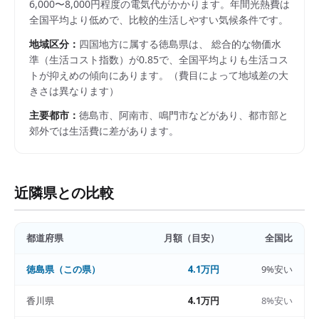
6,000〜8,000円程度の電気代がかかります。年間光熱費は
全国平均より低めで、比較的生活しやすい気候条件です。
地域区分：
四国
地方に属する
徳島県
は、 総合的な物価水
準（生活コスト指数）が
0.85
で、
全国平均よりも生活コス
トが抑えめの傾向にあります。
（費目によって地域差の大
きさは異なります）
主要都市：
徳島市、阿南市、鳴門市
などがあり、都市部と
郊外では生活費に差があります。
近隣県との比較
都道府県
月額（目安）
全国比
徳島県
（この県）
4.1万円
9%安い
香川県
4.1万円
8%安い