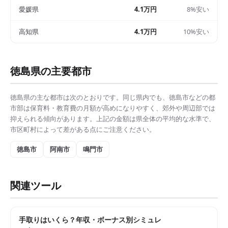
愛媛県
4.1万円
8%安い
高知県
4.1万円
10%安い
徳島県
の主要都市
徳島県
の主な都市は次のとおりです。同じ県内でも、
徳島市
などの都
市部は
保育料・教育費の月額
が高めになりやすく、郊外や周辺部では
抑えられる傾向があります。上記の金額は県全体の平均的な水準で、
市区町村によって差がある点にご注意ください。
徳島市
阿南市
鳴門市
関連ツール
手取りはいくら？年収・ボーナス別シミュレ