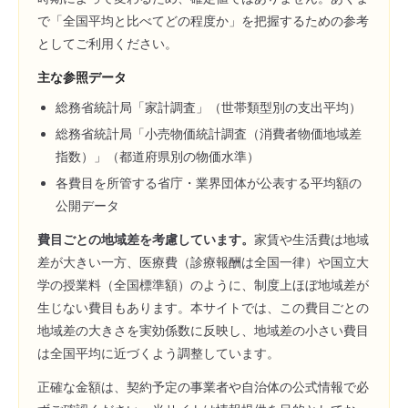
で「全国平均と比べてどの程度か」を把握するための参考
としてご利用ください。
主な参照データ
総務省統計局「家計調査」（世帯類型別の支出平均）
総務省統計局「小売物価統計調査（消費者物価地域差
指数）」（都道府県別の物価水準）
各費目を所管する省庁・業界団体が公表する平均額の
公開データ
費目ごとの地域差を考慮しています。
家賃や生活費は地域
差が大きい一方、医療費（診療報酬は全国一律）や国立大
学の授業料（全国標準額）のように、制度上ほぼ地域差が
生じない費目もあります。本サイトでは、この費目ごとの
地域差の大きさを実効係数に反映し、地域差の小さい費目
は全国平均に近づくよう調整しています。
正確な金額は、契約予定の事業者や自治体の公式情報で必