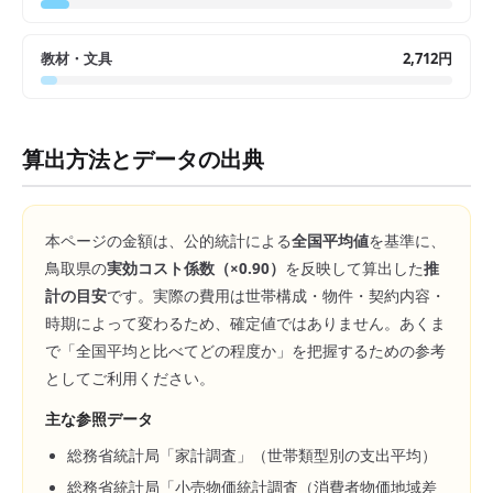
教材・文具
2,712円
算出方法とデータの出典
本ページの金額は、公的統計による
全国平均値
を基準に、
鳥取県
の
実効コスト係数（×
0.90
）
を反映して算出した
推
計の目安
です。実際の費用は世帯構成・物件・契約内容・
時期によって変わるため、確定値ではありません。あくま
で「全国平均と比べてどの程度か」を把握するための参考
としてご利用ください。
主な参照データ
総務省統計局「家計調査」（世帯類型別の支出平均）
総務省統計局「小売物価統計調査（消費者物価地域差