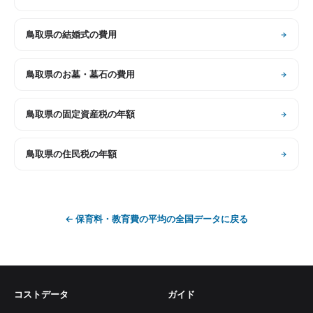
鳥取県
の
結婚式の費用
鳥取県
の
お墓・墓石の費用
鳥取県
の
固定資産税の年額
鳥取県
の
住民税の年額
←
保育料・教育費の平均
の全国データに戻る
コストデータ
ガイド