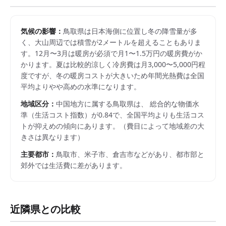
気候の影響：
鳥取県は日本海側に位置し冬の降雪量が多
く、大山周辺では積雪が2メートルを超えることもありま
す。12月〜3月は暖房が必須で月1〜1.5万円の暖房費がか
かります。夏は比較的涼しく冷房費は月3,000〜5,000円程
度ですが、冬の暖房コストが大きいため年間光熱費は全国
平均よりやや高めの水準になります。
地域区分：
中国
地方に属する
鳥取県
は、 総合的な物価水
準（生活コスト指数）が
0.84
で、
全国平均よりも生活コス
トが抑えめの傾向にあります。
（費目によって地域差の大
きさは異なります）
主要都市：
鳥取市、米子市、倉吉市
などがあり、都市部と
郊外では生活費に差があります。
近隣県との比較