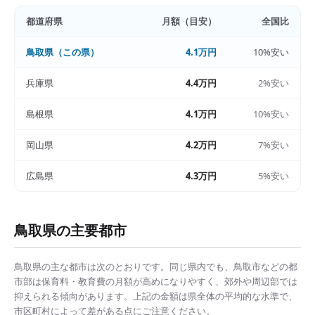
都道府県
月額（目安）
全国比
鳥取県
（この県）
4.1万円
10%安い
兵庫県
4.4万円
2%安い
島根県
4.1万円
10%安い
岡山県
4.2万円
7%安い
広島県
4.3万円
5%安い
鳥取県
の主要都市
鳥取県
の主な都市は次のとおりです。同じ県内でも、
鳥取市
などの都
市部は
保育料・教育費の月額
が高めになりやすく、郊外や周辺部では
抑えられる傾向があります。上記の金額は県全体の平均的な水準で、
市区町村によって差がある点にご注意ください。