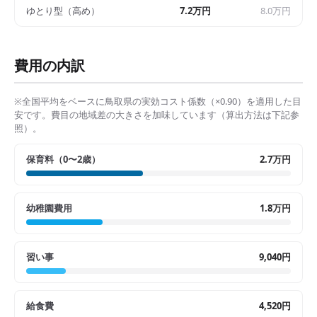
ゆとり型（高め）
7.2万円
8.0万円
費用の内訳
※全国平均をベースに
鳥取県
の実効コスト係数（×
0.90
）を適用した目
安です。費目の地域差の大きさを加味しています（算出方法は下記参
照）。
保育料（0〜2歳）
2.7万円
幼稚園費用
1.8万円
習い事
9,040円
給食費
4,520円