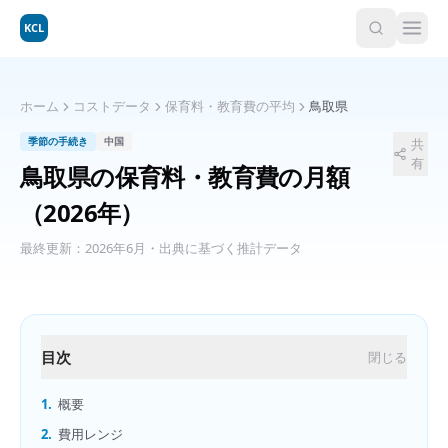
KCL
ホーム
コストデータ
保育料・教育費の平均
鳥取県
季節の手続き
中国
共
有
鳥取県
の
保育料・教育費の月額
（2026年）
最終更新：
2026年6月
・出典に基づく推計データ
目次
閉じる
1.
概要
2.
費用レンジ