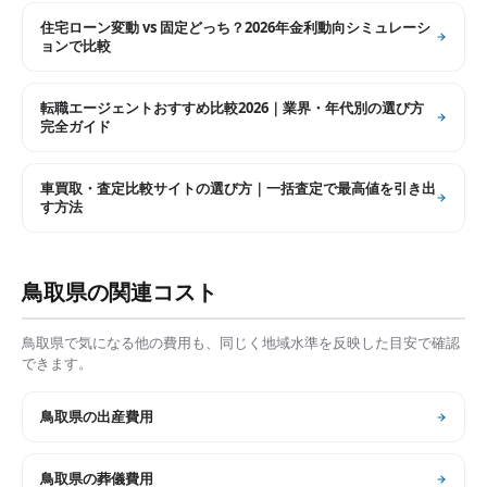
住宅ローン変動 vs 固定どっち？2026年金利動向シミュレーシ
ョンで比較
転職エージェントおすすめ比較2026｜業界・年代別の選び方
完全ガイド
車買取・査定比較サイトの選び方｜一括査定で最高値を引き出
す方法
鳥取県
の関連コスト
鳥取県
で気になる他の費用も、同じく地域水準を反映した目安で確認
できます。
鳥取県
の
出産費用
鳥取県
の
葬儀費用