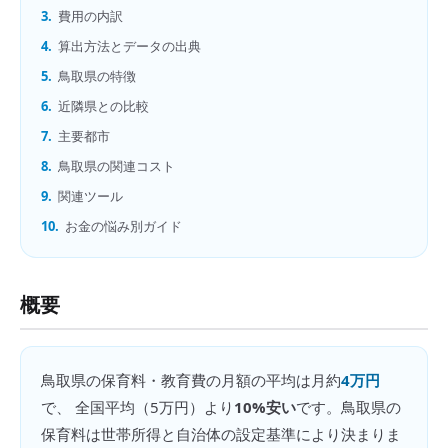
3.
費用の内訳
4.
算出方法とデータの出典
5.
鳥取県の特徴
6.
近隣県との比較
7.
主要都市
8.
鳥取県の関連コスト
9.
関連ツール
10.
お金の悩み別ガイド
概要
鳥取県
の
保育料・教育費の月額
の平均は月約
4万円
で、 全国平均（
5万円
）より
10%安い
です。
鳥取県の
保育料は世帯所得と自治体の設定基準により決まりま