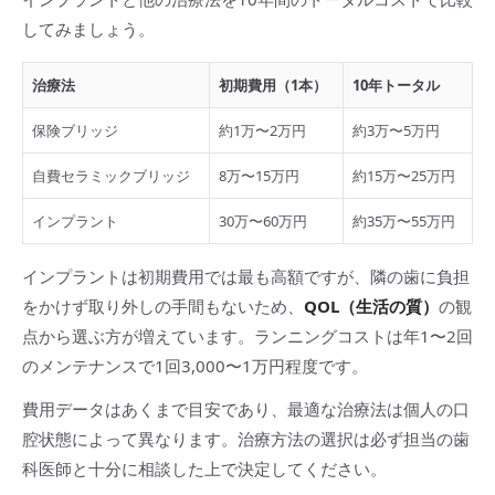
してみましょう。
治療法
初期費用（1本）
10年トータル
保険ブリッジ
約1万〜2万円
約3万〜5万円
自費セラミックブリッジ
8万〜15万円
約15万〜25万円
インプラント
30万〜60万円
約35万〜55万円
インプラントは初期費用では最も高額ですが、隣の歯に負担
をかけず取り外しの手間もないため、
QOL（生活の質）
の観
点から選ぶ方が増えています。ランニングコストは年1〜2回
のメンテナンスで1回3,000〜1万円程度です。
費用データはあくまで目安であり、最適な治療法は個人の口
腔状態によって異なります。治療方法の選択は必ず担当の歯
科医師と十分に相談した上で決定してください。