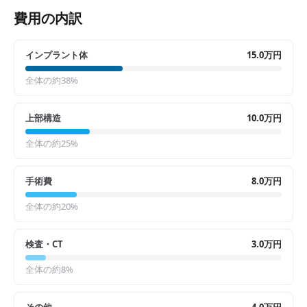
費用の内訳
インプラント体
15.0万円
全体の約
38
%
上部構造
10.0万円
全体の約
25
%
手術費
8.0万円
全体の約
20
%
検査・CT
3.0万円
全体の約
8
%