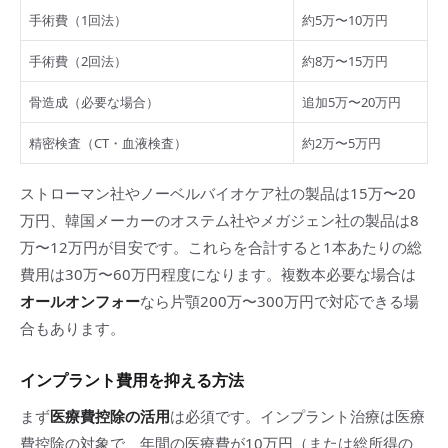
手術費（1回法）
約5万〜10万円
手術費（2回法）
約8万〜15万円
骨造成（必要な場合）
追加5万〜20万円
精密検査（CT・血液検査）
約2万〜5万円
ストローマン社やノーベルバイオケア社の製品は15万〜20
万円、韓国メーカーのオステム社やメガジェン社の製品は8
万〜12万円が目安です。これらを合計すると1本あたりの総
費用は30万〜60万円程度になります。複数本必要な場合は
オールオンフォー
なら片顎200万〜300万円で対応できる場
合もあります。
インプラント費用を抑える方法
まず
医療費控除の活用
は必須です。インプラント治療は医療
費控除の対象で、年間の医療費が10万円（または総所得の