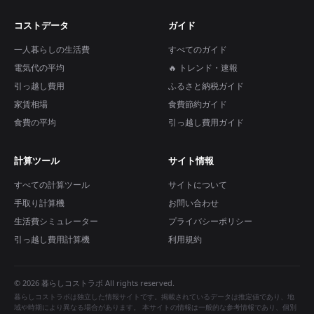
コストデータ
ガイド
一人暮らしの生活費
すべてのガイド
電気代の平均
🔥 トレンド・速報
引っ越し費用
ふるさと納税ガイド
家賃相場
食費節約ガイド
食費の平均
引っ越し費用ガイド
計算ツール
サイト情報
すべての計算ツール
サイトについて
手取り計算機
お問い合わせ
生活費シミュレーター
プライバシーポリシー
引っ越し費用計算機
利用規約
© 2026 暮らしコストラボ All rights reserved.
暮らしコストラボは独立した情報サイトです。掲載されているデータは推定値であり、地
域や時期により異なる場合があります。 本サイトの情報は一般的な参考情報であり、個別