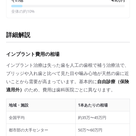
その他
4.0万円
全体の約
10
%
詳細解説
インプラント費用の相場
インプラント治療は失った歯を人工の歯根で補う治療法で、
ブリッジや入れ歯と比べて見た目や噛み心地が天然の歯に近
いことから需要が高まっています。基本的に
自由診療（保険
適用外）
のため、費用は歯科医院ごとに異なります。
地域・施設
1本あたりの相場
全国平均
約35万〜45万円
都市部の大手センター
50万〜60万円