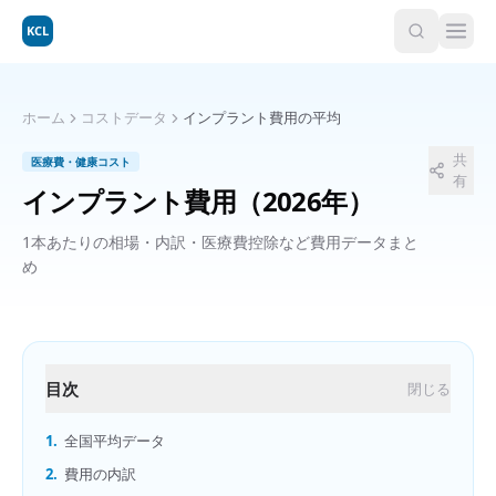
KCL
ホーム
コストデータ
インプラント費用の平均
共
医療費・健康コスト
有
インプラント費用
（2026年）
1本あたりの相場・内訳・医療費控除など費用データまと
め
目次
閉じる
1.
全国平均データ
2.
費用の内訳