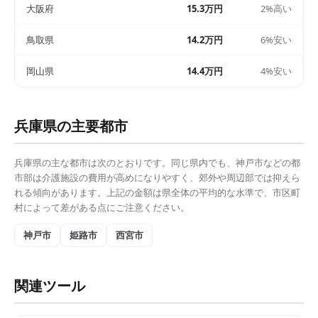
大阪府
15.3万円
2%高い
鳥取県
14.2万円
6%安い
岡山県
14.4万円
4%安い
兵庫県
の主要都市
兵庫県
の主な都市は次のとおりです。同じ県内でも、
神戸市
などの都
市部は
介護施設の費用
が高めになりやすく、郊外や周辺部では抑えら
れる傾向があります。上記の金額は県全体の平均的な水準で、市区町
村によって差がある点にご注意ください。
神戸市
姫路市
西宮市
関連ツール