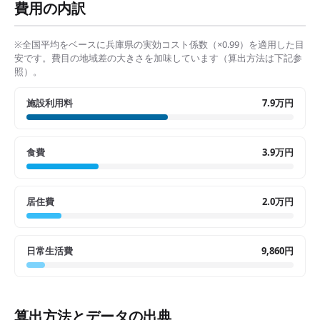
費用の内訳
※全国平均をベースに
兵庫県
の実効コスト係数（×
0.99
）を適用した目
安です。費目の地域差の大きさを加味しています（算出方法は下記参
照）。
施設利用料
7.9万円
食費
3.9万円
居住費
2.0万円
日常生活費
9,860円
算出方法とデータの出典