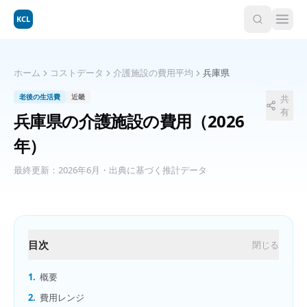
KCL
ホーム
コストデータ
介護施設の費用平均
兵庫県
老後の生活費
近畿
共
有
兵庫県
の
介護施設の費用
（2026
年）
最終更新：
2026年6月
・出典に基づく推計データ
目次
閉じる
1.
概要
2.
費用レンジ