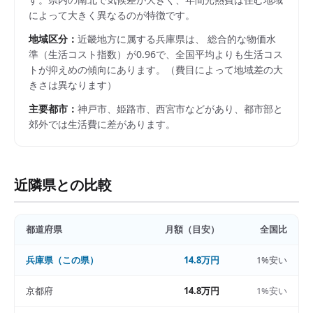
によって大きく異なるのが特徴です。
地域区分：
近畿
地方に属する
兵庫県
は、 総合的な物価水
準（生活コスト指数）が
0.96
で、
全国平均よりも生活コス
トが抑えめの傾向にあります。
（費目によって地域差の大
きさは異なります）
主要都市：
神戸市、姫路市、西宮市
などがあり、都市部と
郊外では生活費に差があります。
近隣県との比較
都道府県
月額（目安）
全国比
兵庫県
（この県）
14.8万円
1%安い
京都府
14.8万円
1%安い