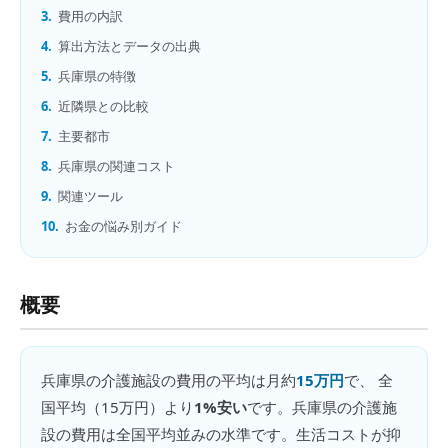
3.
費用の内訳
4.
算出方法とデータの出典
5.
兵庫県の特徴
6.
近隣県との比較
7.
主要都市
8.
兵庫県の関連コスト
9.
関連ツール
10.
お金の悩み別ガイド
概要
兵庫県
の
介護施設の費用
の平均は月約
15万円
で、 全
国平均（
15万円
）より
1%安い
です。
兵庫県の介護施
設の費用は全国平均並みの水準です。生活コストが抑