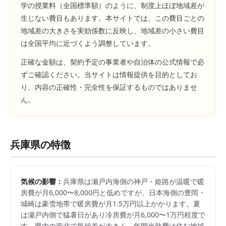
学の授業料（全国標準額）のように、制度上ほぼ地域差が
生じない費目もあります。本サイトでは、この費目ごとの
地域差の大きさを実効係数に反映し、地域差の小さい費目
は全国平均に近づくよう調整しています。
正確な金額は、契約予定の事業者や自治体の公式情報で必
ずご確認ください。当サイトは情報提供を目的としてお
り、内容の正確性・完全性を保証するものではありませ
ん。
兵庫県
の特徴
気候の影響：
兵庫県は瀬戸内海側の神戸・姫路が温暖で暖
房費が月6,000〜8,000円と低めですが、日本海側の豊岡・
城崎は豪雪地帯で暖房費が月1.5万円以上かかります。夏
は瀬戸内側で猛暑日があり冷房費が月6,000〜1万円程度で
す。県内の南北で気候差が大きく、年間光熱費は住む地域