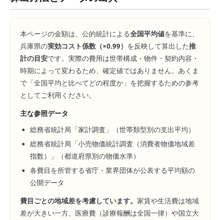
本ページの金額は、公的統計による
全国平均値
を基準に、
兵庫県
の
実効コスト係数（×
0.99
）
を反映して算出した
推
計の目安
です。実際の費用は世帯構成・物件・契約内容・
時期によって変わるため、確定値ではありません。あくま
で「全国平均と比べてどの程度か」を把握するための参考
としてご利用ください。
主な参照データ
総務省統計局「家計調査」（世帯類型別の支出平均）
総務省統計局「小売物価統計調査（消費者物価地域差
指数）」（都道府県別の物価水準）
各費目を所管する省庁・業界団体が公表する平均額の
公開データ
費目ごとの地域差を考慮しています。
家賃や生活費は地域
差が大きい一方、医療費（診療報酬は全国一律）や国立大