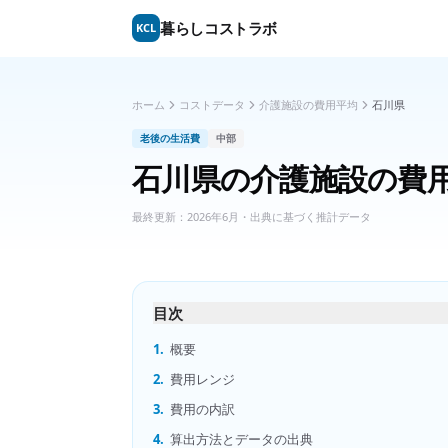
暮らしコストラボ
KCL
ホーム
コストデータ
介護施設の費用平均
石川県
老後の生活費
中部
石川県
の
介護施設の費
最終更新：
2026年6月
・出典に基づく推計データ
目次
1.
概要
2.
費用レンジ
3.
費用の内訳
4.
算出方法とデータの出典