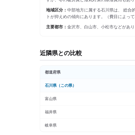
地域区分：
中部
地方に属する
石川県
は、 総合
トが抑えめの傾向にあります。
（費目によって
主要都市：
金沢市、白山市、小松市
などがあり
近隣県との比較
都道府県
石川県
（この県）
富山県
福井県
岐阜県