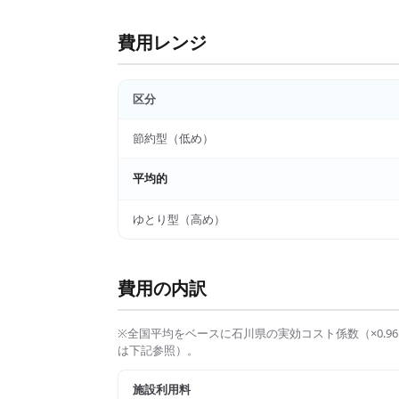
費用レンジ
区分
節約型（低め）
平均的
ゆとり型（高め）
費用の内訳
※全国平均をベースに
石川県
の実効コスト係数（×
0.96
は下記参照）。
施設利用料