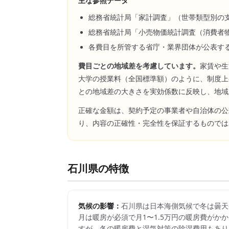
主な参照データ
総務省統計局「家計調査」（世帯類型別の
総務省統計局「小売物価統計調査（消費者
各費目を所管する省庁・業界団体が公表す
費目ごとの地域差を考慮しています。
家賃や生
大学の授業料（全国標準額）のように、制度上
との地域差の大きさを実効係数に反映し、地域
正確な金額は、契約予定の事業者や自治体の公
り、内容の正確性・完全性を保証するものでは
石川県
の特徴
気候の影響：
石川県は日本海側気候で冬は曇天
月は暖房が必須で月1〜1.5万円の暖房費がかか
すが、冬の暖房費と湿気対策の除湿費用もあり