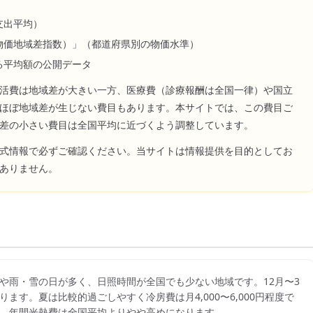
支出平均）
物価地域差指数）」（都道府県別の物価水準）
る平均額の公開データ
活費は地域差が大きい一方、医療費（診療報酬は全国一律）や国立
ほぼ地域差が生じない費目もあります。本サイトでは、この費目ご
差の小さい費目は全国平均に近づくよう調整しています。
式情報で必ずご確認ください。当サイトは情報提供を目的としてお
ありません。
や雨・雪の日が多く、日照時間が全国でも少ない地域です。12月〜3
ります。夏は比較的過ごしやすく冷房費は月4,000〜6,000円程度で
、年間光熱費は全国平均よりやや高めになります。