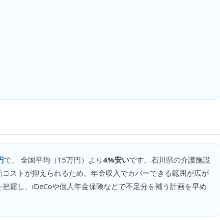
円
で、 全国平均（
15万円
）より
4%安い
です。
石川県の介護施設
活コストが抑えられるため、年金収入でカバーできる範囲が広が
把握し、iDeCoや個人年金保険などで不足分を補う計画を早め